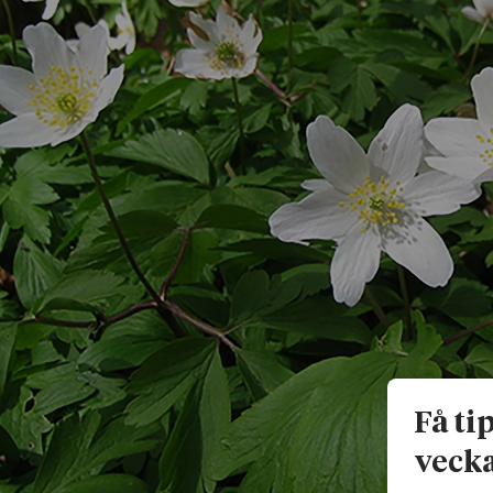
Få ti
vecka