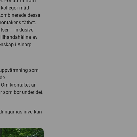
. För att få fram
 kollegor mätt
h kombinerade dessa
rontakens täthet.
tser – inklusive
tillhandahållna av
enskap i Alnarp.
matuppvärmning som
 de
 Om krontaket är
r som bor under det.
ndringarnas inverkan