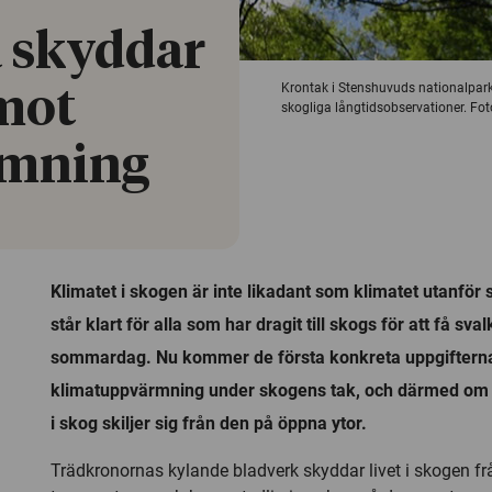
 skyddar
Krontak i Stenshuvuds nationalpark,
 mot
skogliga långtidsobservationer. Fot
rmning
Klimatet i skogen är inte likadant som klimatet utanfö
står klart för alla som har dragit till skogs för att få sv
sommardag. Nu kommer de första konkreta uppgiftern
klimatuppvärmning under skogens tak, och därmed om
i skog skiljer sig från den på öppna ytor.
Trädkronornas kylande bladverk skyddar livet i skogen f