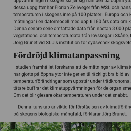
uppvärmningen i skogen skiljer sig från den på öppna ytor
dessa uppgifter har Florian Zellweger från WSL och hans
temperaturen i skogens inre på 100 platser i Europa oc
mätningar i en datormodell med upp till 80 års data om k
Denna senare serie omfattade data från nästan 3 000 pla
vegetations- och temperaturdata från lövskogar i Skåne, 
Jörg Brunet vid SLU:s institution för sydsvensk skogsvet
Fördröjd klimatanpassning
I studien framhållet forskarna att de mätningar av kli
har gjorts på öppna ytor inte ger en tillräckligt bra bild av
temperaturförändringar som uppstår under trädkronorna.
tätare buffrar det klimatuppvärmningen för de organisme
Om det blir glesare ökar temperaturen under det snabbt.
– Denna kunskap är viktig för förståelsen av klimatförä
på skogens biologiska mångfald, förklarar Jörg Brunet.