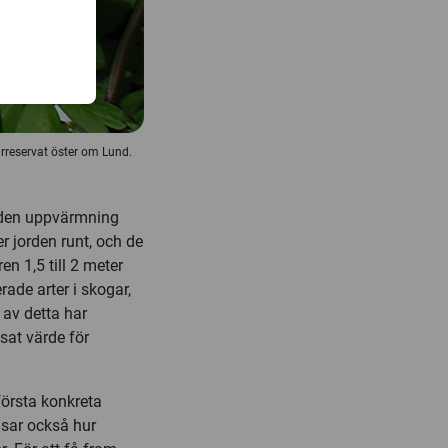
urreservat öster om Lund.
 den uppvärmning
 jorden runt, och de
n 1,5 till 2 meter
ade arter i skogar,
 av detta har
sat värde för
örsta konkreta
sar också hur