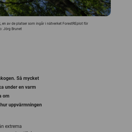
 en av de platser som ingår i nätverket ForestREplot för
o: Jörg Brunet
r skogen. Så mycket
alka under en varm
a om
 hur uppvärmningen
rån extrema