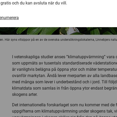
 gratis och du kan avsluta när du vill.
renumerera
skogen. Här syns vitsippor på en av de svenska undersökningslokalerna, Linnebjers nat
I vetenskapliga studier anses ”klimatuppvärmning” vara
som uppmäts av tusentals standardiserade väderstationer
är vanligtvis belägna på öppna ytor och mäter temperature
ovanför markytan. Ändå lever merparten av alla landbaser
med många som lever i underbestånd och i jord. Till följd
klimatdata som samlas in från öppna ytor endast begrän
skogens arter.
Det internationella forskarlaget som nu kommer med de f
uppgifterna om klimatuppvärmning under skogens tak, vi