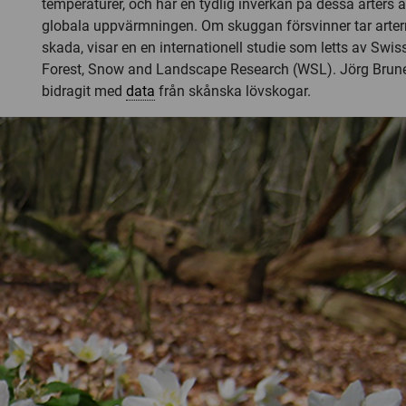
temperaturer, och har en tydlig inverkan på dessa arters 
globala uppvärmningen. Om skuggan försvinner tar arte
skada, visar en en internationell studie som letts av Swiss
Forest, Snow and Landscape Research (WSL). Jörg Brune
bidragit med
data
från skånska lövskogar.