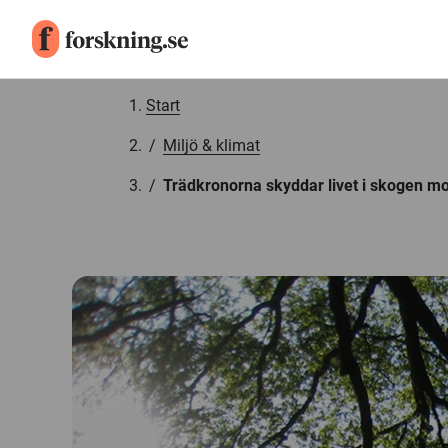
Gå till innehåll
Start
/
Miljö & klimat
/
Trädkronorna skyddar livet i skogen m