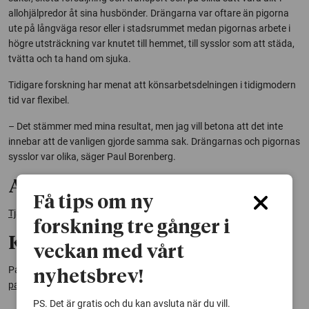
allohjälpredor åt sina husbönder. Drängarna var oftare än pigorna
ute på långväga resor eller i stadsrummet medan pigornas arbete i
högre utsträckning var knutet till hemmet, till sysslor som att städa,
tvätta och ta hand om sjuka.
Tidigare forskning har menat att könsarbetsdelningen i tidigmodern
tid var flexibel.
– Det stämmer med mina resultat, men jag vill betona att det inte
innebar att de vanligen gjorde samma sak. Drängarnas och pigornas
sysslor var olika, säger Paul Borenberg.
Avhandling:
Få tips om ny
Tjänstefolk: vardagsliv i underordning, 1600-1635
forskning tre gånger i
Kontakt:
veckan med vårt
Paul Borenberg, doktorand i historia vid Göteborgs universitet,
nyhetsbrev!
paul.borenberg@gu.se
PS. Det är gratis och du kan avsluta när du vill.