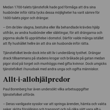
Medan 1700-talets tjänstefolk hade god förmåga att dra sina
husbönder inför rätta tycks dessa möjligheter ha varit sämre för
1600-talets pigor och drängar.
– Om de blev slagna, bestulna eller illa behandlade krävdes hjälp
utifrån, av andra husbönder eller släktingar, för att drängarna och
pigorna skulle få upprättelse i domstol. Därför valde många istället
att fly hushållet hellre än att dra sin husbonde inför rätta.
Tjänstefolket levde dock inte sitt liv i underdånig tysthet. Drängar
drack tillsammans på stadens krogar och bråkade på gatan medan
pigor stod på torget och munhöggs med gifta kvinnor. Dock umgicks
tjänstefolket i huvudsak med andra unga och ogifta människor.
Allt-i-allohjälpredor
Paul Borenberg har även undersökt vilka arbetsuppgifter
tjänstefolket utförde.
– Deras vanligaste sysslor var att springa ärenden, hämta och vakta
saker, sköta försäljning och transport och på olika sätt vara allt-i-