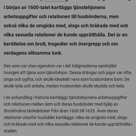
i början av 1600-talet kartläggs tjänstehjonens
arbetsuppgifter och relationen till husbönderna, men
också vilka de umgicks med, slogs och bråkade med och
vilka sexuella relationer de kunde upprätthålla. Det är en
berättelse om brott, tragedier och övergrepp och om
vardagens slitsamma lunk.
Den som var utan egendom var i det tidigmoderna samhället
tvungen att tjäna som tjänstehjon. Dessa drängar och pigor var ofta
unga och ogifta, och skulle idealiskt vara som husbondens barn: De
skulle lyda och arbeta, medan husbonden skulle skydda och leda.
I en avhandling i historia kartläggs tjänstehjonens arbetsuppgifter
och relationen mellan dem och deras husbönder med hjälp av
Stockholms tänkeböcker från åren 1600 till 1635. Även deras
relationer utanför hushållet kartläggs: vilka de umgicks med, slogs
och bråkade med och vilka sexuella relationer de kunde upprätthålla i
staden.