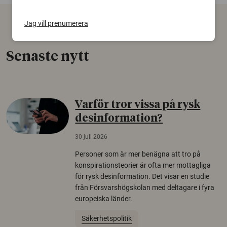
Jag vill prenumerera
Senaste nytt
Varför tror vissa på rysk
desinformation?
30 juli 2026
Personer som är mer benägna att tro på
konspirationsteorier är ofta mer mottagliga
för rysk desinformation. Det visar en studie
från Försvarshögskolan med deltagare i fyra
europeiska länder.
Säkerhetspolitik