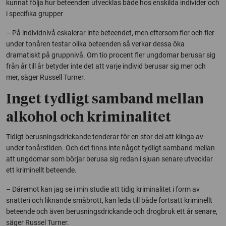
kunnat följa hur beteenden utvecklas både hos enskilda individer och
i specifika grupper
– På individnivå eskalerar inte beteendet, men eftersom fler och fler
under tonåren testar olika beteenden så verkar dessa öka
dramatiskt på gruppnivå. Om tio procent fler ungdomar berusar sig
från år till år betyder inte det att varje individ berusar sig mer och
mer, säger Russell Turner.
Inget tydligt samband mellan
alkohol och kriminalitet
Tidigt berusningsdrickande tenderar för en stor del att klinga av
under tonårstiden. Och det finns inte något tydligt samband mellan
att ungdomar som börjar berusa sig redan i sjuan senare utvecklar
ett kriminellt beteende.
– Däremot kan jag se i min studie att tidig kriminalitet i form av
snatteri och liknande småbrott, kan leda till både fortsatt kriminellt
beteende och även berusningsdrickande och drogbruk ett år senare,
säger Russel Turner.