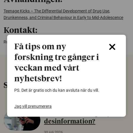
Teenage Kicks – The Differential Development of Drug Use,
Drunkenness, and Criminal Behaviour in Early to Mid-Adolescence
Kontakt:
Russel Turner,
russell.turner@socwork.gu.se
Få tips om ny
forskning tre gånger i
veckan med vårt
nyhetsbrev!
Senaste nytt
PS. Det är gratis och du kan avsluta när du vill.
Jag vill prenumerera
Varför tror vissa på rysk
desinformation?
30 juli 2026