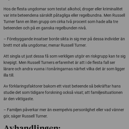
Hos de flesta ungdomar som testat alkohol, droger eller kriminalitet
var inte beteendena särskilt påtagliga eller regelbundna. Men Russell
Turner fann en liten grupp om cirka två procent som hade alla tre
beteenden och på en ganska regelbunden nivå.
– Förebyggande insatser borde sikta in sig mer på dessa individer än
brett mot alla ungdomar, menar Russell Turner.
Att singla ut just dessa få som verkligen utgör en riskgrupp kan te sig
knepigt. Men Russell Turners erfarenhet är att i de flesta fall ser
lärare och andra vuxna i tonåringarnas närhet vilka det är som ligger
illa till.
Av förklaringsfaktorer bakom ett visst beteende så bekräftar hans
studie det som tidigare forskning också visat; att familjesituationen
är den viktigaste.
– Familjen påverkar mer än exempelvis personlighet eller vad vänner
gör, säger Russell Turner.
Avhandlingen: