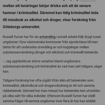
mellan att tonåringar börjar dricka och att de senare
hamnar i kriminalitet. Däremot kan tidig kriminalitet leda
till missbruk av alkohol och droger, visar forskning från
Göteborgs universitet.
Russell Turner har för sin
avhandling
i socialt arbete följt drygt tusen
ungdomar i fyra västsvenska kommuner från sjunde klass till nian.
Detta för att undersöka utveckling av och kopplingar mellan
substansanvändning (droger och alkohol) och kriminellt beteende.
– Jag upptäckte en större variation bland ungdomars
substansanvändning och kriminalitet än vad man sett tidigare, säger
han.
Tidigare forskning har ofta utgått ifrån idén att beteenden som
kriminalitet, alkoholbruk och droganvändning är ett och samma
riskbeteende. Därmed har man missat hur beteenden kan utvecklas
på olika sätt för olika individer. Eftersom Russell Turner har ställt
samma frågor till samma ungdomar över flera år har han istället