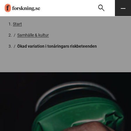
search
Sök
Meny
Gå till innehåll
Start
/
Samhälle & kultur
/
Ökad variation i tonåringars riskbeteenden