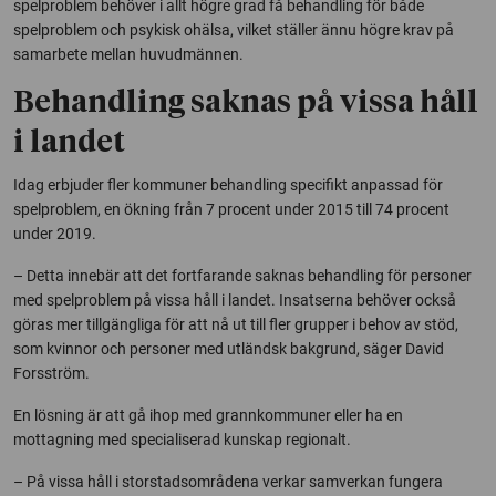
spelproblem behöver i allt högre grad få behandling för både
spelproblem och psykisk ohälsa, vilket ställer ännu högre krav på
samarbete mellan huvudmännen.
Behandling saknas på vissa håll
i landet
Idag erbjuder fler kommuner behandling specifikt anpassad för
spelproblem, en ökning från 7 procent under 2015 till 74 procent
under 2019.
– Detta innebär att det fortfarande saknas behandling för personer
med spelproblem på vissa håll i landet. Insatserna behöver också
göras mer tillgängliga för att nå ut till fler grupper i behov av stöd,
som kvinnor och personer med utländsk bakgrund, säger David
Forsström.
En lösning är att gå ihop med grannkommuner eller ha en
mottagning med specialiserad kunskap regionalt.
– På vissa håll i storstadsområdena verkar samverkan fungera