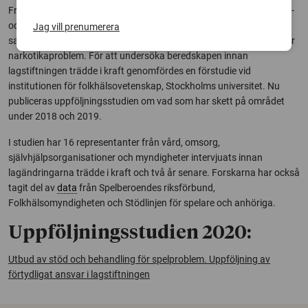
Från 1 januari 2018 gjordes ändringar i socialtjänstlagen och hälso-
och sjukvårdslagen för att personer med spelproblem skulle få
Jag vill prenumerera
samma rätt till stöd och behandling som personer med alkohol- eller
narkotikaproblem. För att undersöka beredskapen innan
lagstiftningen trädde i kraft genomfördes en förstudie vid
institutionen för folkhälsovetenskap, Stockholms universitet. Nu
publiceras uppföljningsstudien om vad som har skett på området
under 2018 och 2019.
I studien har 16 representanter från vård, omsorg,
självhjälpsorganisationer och myndigheter intervjuats innan
lagändringarna trädde i kraft och två år senare. Forskarna har också
tagit del av
data
från Spelberoendes riksförbund,
Folkhälsomyndigheten och Stödlinjen för spelare och anhöriga.
Uppföljningsstudien 2020:
Utbud av stöd och behandling för spelproblem. Uppföljning av
förtydligat ansvar i lagstiftningen