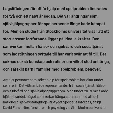
Lagstiftningen för att få hjälp med spelproblem ändrades
för två och ett halvt år sedan. Det var ändringar som
självhjälpsgrupper för spelberoende länge hade kämpat
för. Men en studie från Stockholms universitet visar att ett
stort ansvar fortfarande ligger på ideella krafter. Den
samverkan mellan hälso- och sjukvård och socialtjänst
som lagstiftningen syftade till har varit svår att få till. Det
saknas också kunskap och rutiner om vilket stöd anhöriga,
och särskilt barn i familjer med spelproblem, behöver.
Antalet personer som söker hjälp för spelproblem har ökat under
senare år. Det vittnar både representanter från socialtjänst, hälso-
och sjukvård och självhjälpsgrupper om. Men under 2019 minskade
hjälpsökandet, något som verkar hänga samman med att det
nationella självavstängningsverktyget Spelpaus infördes, enligt
David Forsström, forskare och psykolog vid Stockholms universitet.