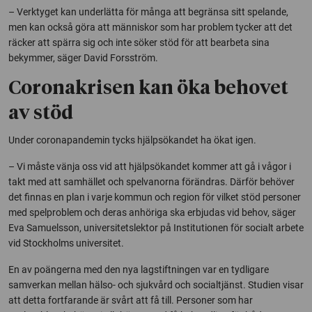
– Verktyget kan underlätta för många att begränsa sitt spelande,
men kan också göra att människor som har problem tycker att det
räcker att spärra sig och inte söker stöd för att bearbeta sina
bekymmer, säger David Forsström.
Coronakrisen kan öka behovet
av stöd
Under coronapandemin tycks hjälpsökandet ha ökat igen.
– Vi måste vänja oss vid att hjälpsökandet kommer att gå i vågor i
takt med att samhället och spelvanorna förändras. Därför behöver
det finnas en plan i varje kommun och region för vilket stöd personer
med spelproblem och deras anhöriga ska erbjudas vid behov, säger
Eva Samuelsson, universitetslektor på Institutionen för socialt arbete
vid Stockholms universitet.
En av poängerna med den nya lagstiftningen var en tydligare
samverkan mellan hälso- och sjukvård och socialtjänst. Studien visar
att detta fortfarande är svårt att få till. Personer som har