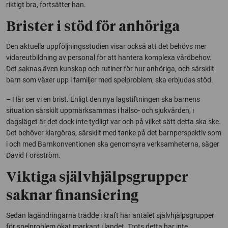
riktigt bra, fortsätter han.
Brister i stöd för anhöriga
Den aktuella uppföljningsstudien visar också att det behövs mer
vidareutbildning av personal för att hantera komplexa vårdbehov.
Det saknas även kunskap och rutiner för hur anhöriga, och särskilt
barn som växer upp i familjer med spelproblem, ska erbjudas stöd.
– Här ser vi en brist. Enligt den nya lagstiftningen ska barnens
situation särskilt uppmärksammas i hälso- och sjukvården, i
dagsläget är det dock inte tydligt var och på vilket sätt detta ska ske.
Det behöver klargöras, särskilt med tanke på det barnperspektiv som
i och med Barnkonventionen ska genomsyra verksamheterna, säger
David Forsström.
Viktiga självhjälpsgrupper
saknar finansiering
Sedan lagändringarna trädde i kraft har antalet självhjälpsgrupper
för spelproblem ökat markant i landet. Trots detta har inte