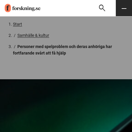
search
Sök
Meny
Gå till innehåll
Start
/
Samhälle & kultur
/
Personer med spelproblem och deras anhöriga har
fortfarande svårt att få hjälp