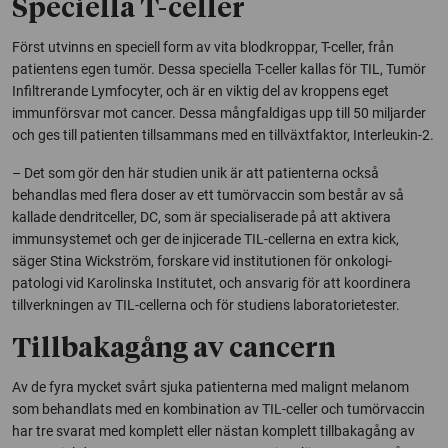
Speciella T-celler
Först utvinns en speciell form av vita blodkroppar, T-celler, från
patientens egen tumör. Dessa speciella T-celler kallas för TIL, Tumör
Infiltrerande Lymfocyter, och är en viktig del av kroppens eget
immunförsvar mot cancer. Dessa mångfaldigas upp till 50 miljarder
och ges till patienten tillsammans med en tillväxtfaktor, Interleukin-2.
– Det som gör den här studien unik är att patienterna också
behandlas med flera doser av ett tumörvaccin som består av så
kallade dendritceller, DC, som är specialiserade på att aktivera
immunsystemet och ger de injicerade TIL-cellerna en extra kick,
säger Stina Wickström, forskare vid institutionen för onkologi-
patologi vid Karolinska Institutet, och ansvarig för att koordinera
tillverkningen av TIL-cellerna och för studiens laboratorietester.
Tillbakagång av cancern
Av de fyra mycket svårt sjuka patienterna med malignt melanom
som behandlats med en kombination av TIL-celler och tumörvaccin
har tre svarat med komplett eller nästan komplett tillbakagång av