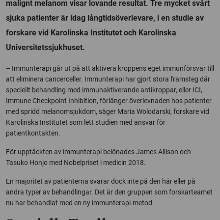
malignt melanom visar lovande resultat. Tre mycket svårt
sjuka patienter är idag långtidsöverlevare, i en studie av
forskare vid Karolinska Institutet och Karolinska
Universitetssjukhuset.
– Immunterapi går ut på att aktivera kroppens eget immunförsvar till
att eliminera cancerceller. Immunterapi har gjort stora framsteg där
speciellt behandling med immunaktiverande antikroppar, eller ICI,
Immune Checkpoint Inhibition
, förlänger överlevnaden hos patienter
med spridd melanomsjukdom, säger Maria Wolodarski, forskare vid
Karolinska Institutet som lett studien med ansvar för
patientkontakten.
För upptäckten av immunterapi belönades James Allison och
Tasuko Honjo med Nobelpriset i medicin 2018.
En majoritet av patienterna svarar dock inte på den här eller på
andra typer av behandlingar. Det är den gruppen som forskarteamet
nu har behandlat med en ny immunterapi-metod.