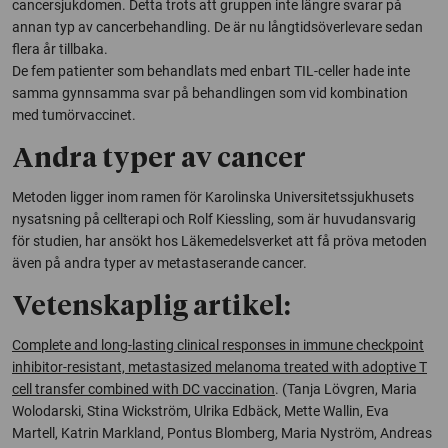
cancersjukdomen. Detta trots att gruppen inte längre svarar på
annan typ av cancerbehandling. De är nu långtidsöverlevare sedan
flera år tillbaka.
De fem patienter som behandlats med enbart TIL-celler hade inte
samma gynnsamma svar på behandlingen som vid kombination
med tumörvaccinet.
Andra typer av cancer
Metoden ligger inom ramen för Karolinska Universitetssjukhusets
nysatsning på cellterapi och Rolf Kiessling, som är huvudansvarig
för studien, har ansökt hos Läkemedelsverket att få pröva metoden
även på andra typer av metastaserande cancer.
Vetenskaplig artikel:
Complete and long-lasting clinical responses in immune checkpoint
inhibitor-resistant, metastasized melanoma treated with adoptive T
cell transfer combined with DC vaccination
.
(Tanja Lövgren, Maria
Wolodarski, Stina Wickström, Ulrika Edbäck, Mette Wallin, Eva
Martell, Katrin Markland, Pontus Blomberg, Maria Nyström, Andreas