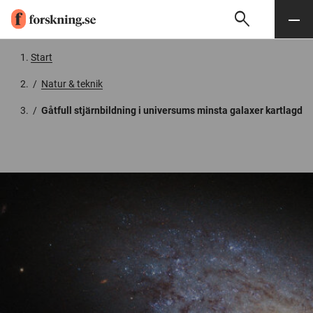
search
Sök
Meny
Gå till innehåll
Start
/
Natur & teknik
/
Gåtfull stjärnbildning i universums minsta galaxer kartlagd