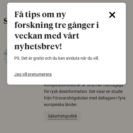
Få tips om ny
Senaste nytt
forskning tre gånger i
veckan med vårt
nyhetsbrev!
Varför tror vissa på rysk
desinformation?
PS. Det är gratis och du kan avsluta när du vill.
30 juli 2026
Jag vill prenumerera
Personer som är mer benägna att tro på
konspirationsteorier är ofta mer mottagliga
för rysk desinformation. Det visar en studie
från Försvarshögskolan med deltagare i fyra
europeiska länder.
Säkerhetspolitik