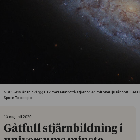
NGC 5949 är en dvärggalax med relativt få stjärnor, 44 miljoner ljusår bort. De
Space Telescope
13 augusti 2020
Gåtfull stjärnbildning i