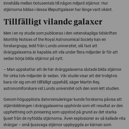
innehålla mellan tiotusentals till någon miljard stjärnor. Hur
stjärnorna bildas i dessa lilleputtgalaxer har länge varit okänt.
Tillfälligt vilande galaxer
Men i en ny studie som publiceras i den vetenskapliga tidskriften
Monthly Notices of the Royal Astronomical Society
kan en
forskargrupp, ledd från Lunds universitet, slå fast att
dvärggalaxerna är kapabla att vila under flera miljarder år för att
sedan börja bilda stjärnor på nytt.
– Man uppskattar att de här dvärggalaxerna slutade bilda stjärnor
för cirka tolv miljarder år sedan. Vår studie visar att det troligtvis
bara rör sig om ett tillfälligt uppehåll, säger Martin Rey,
astronomiforskare vid Lunds universitet och den som lett studien.
Genom högupplösta datorsimuleringar kunde forskarna påvisa att
stjärnbildningen i dvärggalaxerna upphörde som ett resultat av den
upphettning och jonisering som uppstod på grund av det starka
ljuset från de nyfödda stjärnorna. Även explosioner av så kallade vita
dvärgar – små ljussvaga stjärnor uppbyggda av kärnan som