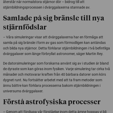
återstår när normalstora stjärnor dör – bidrog till att
stjärnbildningsprocessen i dvärggalaxerna stannade av.
Samlade på sig bränsle till nya
stjärnfödslar
– Våra simuleringar visar att dvärggalaxerna har en förmåga att
samla på sig bränsle i form av gas som förmodligen kan antändas
och bilda nya stjärnor. Detta förklarar stjärnbildningen i två befintliga
dvärggalaxer som länge förbryllat astronomer, säger Martin Rey.
De datorsimuleringar som forskarna använt sig av i studien är bland
de dyraste som kan göras inom fysiken. Varje simulering tar cirka två
månader och motsvarar kraften från 40 bärbara datorer som körs
dygnet runt. Nu fortsätter arbetet med att ta fram metoder som
ännu bättre kan förklara processerna bakom stjärnbildningen i
universums dvärggalaxer.
Förstå astrofysiska processer
– Genom att fördjupa vår förståelse inom detta ämne hoppas vi bli