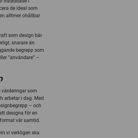
r inbäddade i
ucera de ideal som
 en alltmer ohållbar
kraft som design bär
rligt, snarare än
läggande begrepp som
ller ”användare” –
p
e värderingar som
ch arbetar i dag. Med
 designbegrepp – och
att designa för en
 format vår samtid.
Om vi verkligen ska