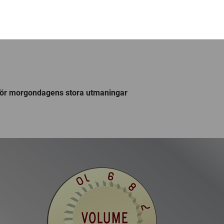
a för morgondagens stora utmaningar