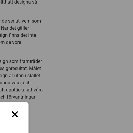
sätt att designa så
r de ser ut, vem som
När det gäller
ign finns det inte
om de vore
esign som framträder
 designresultat. Målet
gn är utan i stället
 kunna vara, och
 att upptäcka att våra
och förväntningar
vill göra.
dlar om