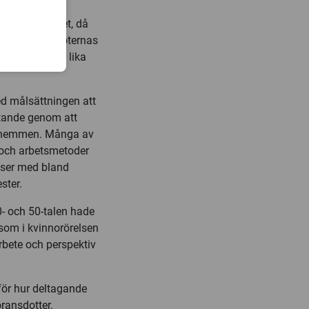
t gängse
a världskriget, då
ill stridspiloternas
trerad design lika
d målsättningen att
ytande genom att
i hemmen. Många av
 och arbetsmetoder
sser med bland
ster.
- och 50-talen hade
 som i kvinnorörelsen
rbete och perspektiv
för hur deltagande
ransdotter.