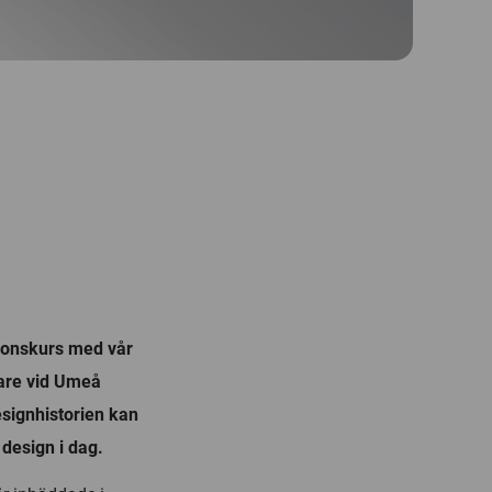
isionskurs med vår
are vid Umeå
signhistorien kan
 design i dag.