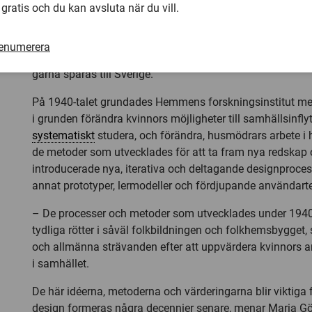
skandinavisk användarcentrerad designs ursprung. Enlig
 gratis och du kan avsluta när du vill.
historieskrivning kommer sådan design från USA och andr
försvarsmakten designade ergonomiska instrumentbrädor t
renumerera
flygplan. Men enligt Maria Göransdotter kan användarcen
gärna spåras till Sverige.
På 1940-talet grundades Hemmens forskningsinstitut me
i grunden förändra kvinnors möjligheter till samhällsinfl
systematiskt
studera, och förändra, husmödrars arbete 
de metoder som utvecklades för att ta fram nya redskap
introducerade nya, iterativa och deltagande designproce
annat prototyper, lermodeller och fördjupande användarte
– De processer och metoder som utvecklades under 1940
tydliga rötter i såväl folkbildningen och folkhemsbygget,
och allmänna strävanden efter att uppvärdera kvinnors a
i samhället.
De här idéerna, metoderna och värderingarna blir viktiga 
design formeras några decennier senare, menar Maria Gö