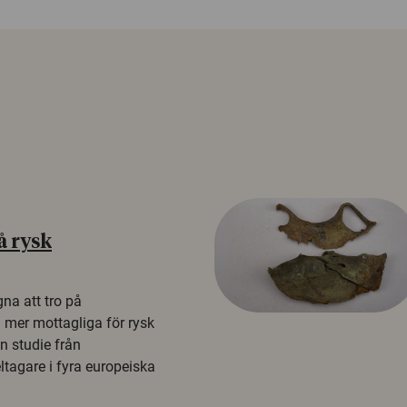
å rysk
na att tro på
a mer mottagliga för rysk
n studie från
tagare i fyra europeiska