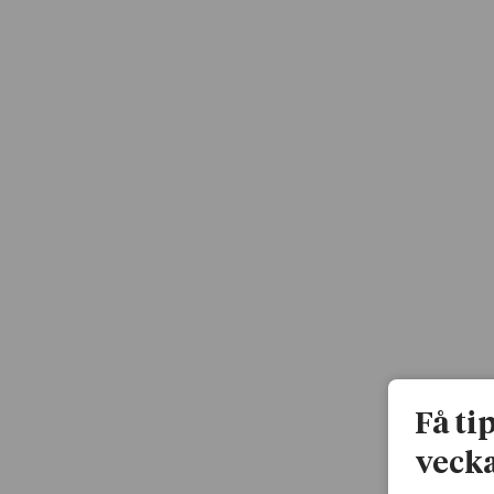
Få ti
vecka