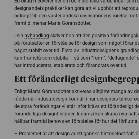
En ökad medvetenhet om de historiska värderingar som ä
designandets praktiker kan göra att vi upphör att reprod
bidragit till den västerländska civilisationens rörelse mot
framtid, menar Maria Göransdotter.
I sin
avhandling
skriver hon att den positiva förändrings
på förutsätter en förståelse för design som något förände
något stabilt över tid. Flera av industridesignens grund
kan framstå som stabila – så som ”form”, ”deltagande” e
har introducerats, etablerats och förändrats över tid.
Ett föränderligt designbegrep
Enligt Maria Göransdotter aktiveras alltjämt många av d
rådde när industridesign kom till i hur designers tänker o
de stora förändringar vi står inför krävs ett föränderligt
föränderliga designhistorier. Innan vi kan skapa nya sätt 
hållbar framtid behövs en förståelse för hur det förflutna
– Problemet är att design är ett ganska historielöst fält. 