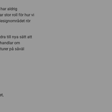
har aldrig
 stor roll för hur vi
designområdet rör
a till nya sätt att
 handlar om
kturer på såväl
t,