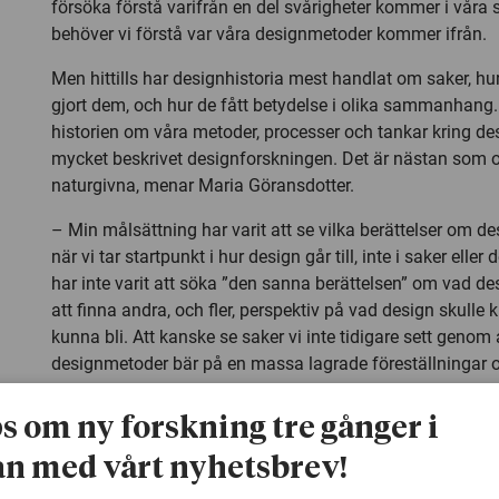
försöka förstå varifrån en del svårigheter kommer i våra 
behöver vi förstå var våra designmetoder kommer ifrån.
Men hittills har designhistoria mest handlat om saker, hu
gjort dem, och hur de fått betydelse i olika sammanhang. 
historien om våra metoder, processer och tankar kring des
mycket beskrivet designforskningen. Det är nästan som 
naturgivna, menar Maria Göransdotter.
– Min målsättning har varit att se vilka berättelser om d
när vi tar startpunkt i hur design går till, inte i saker eller
har inte varit att söka ”den sanna berättelsen” om vad desi
att finna andra, och fler, perspektiv på vad design skulle
kunna bli. Att kanske se saker vi inte tidigare sett genom
designmetoder bär på en massa lagrade föreställningar 
som styr oss mot saker som vi kanske inte alls egentligen 
ps om ny forskning tre gånger i
Hemmens forskningsinstitut
n med vårt nyhetsbrev!
En av de historier som Maria Göransdotter utforskar han