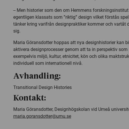
–
Men historier som den om Hemmens forskningsinstitut 
egentligen klassats som ”riktig” design vilket förstås spelar
tänker kring varifrån designpraktiker kommer och vartåt 
sig.
Maria Göransdotter hoppas att nya designhistorier kan bidr
aktivera designprocesser genom att ta in perspektiv som
exempelvis miljö, kultur, etnicitet, kön och olika maktstru
individuell som internationell nivå.
Avhandling:
Transitional Design Histories
Kontakt:
Maria Göransdotter, Designhögskolan vid Umeå universite
maria.goransdotter@umu.se