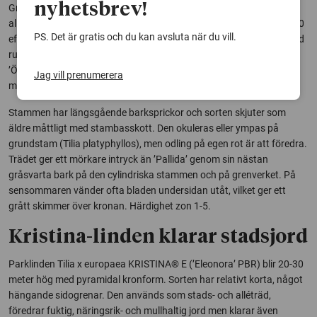
nyhetsbrev!
Grönt kulturarv. Parklinden ’Övedskloster’ kommer från den stora
allé vid Övedskloster i Skåne som Hans Ramel lät anlägga runt 1770
PS. Det är gratis och du kan avsluta när du vill.
efter ritningar av bland annat Carl Hårleman. Sorten är högrest med
rundad krona hos äldre träd. Höjd 20-25 m. Parklinden
’Övedskloster’ har mer horisontella grenar från stammen jämfört
Jag vill prenumerera
med ’Zwarte Linde’ och mindre blad än ’Pallida’.
Stammen har längsgående barksprickor och sorten skjuter som
äldre måttligt med stambasskott. Den okuleras eller ympas på
grundstam (Tilia platyphyllos), men odling på egen rot är att föredra.
Trädet ger ett mörkare intryck än ’Pallida’ genom sin nästan
gråsvarta bark på den cylindriska stammen och på grenverket. På
sensommaren vänder ofta bladen undersidan utåt, vilket ger ett
grått skimmer över kronan. Härdighet zon 1-5.
Kristina-linden klarar stadsjord
Parklinden Tilia x europaea KRISTINA® E (’Eleonora’ PBR) blir 20-30
meter hög med pyramidal kronform. Sorten har relativt korta, något
hängande sidogrenar. Den används som stads- och alléträd,
föredrar fuktig, näringsrik- och mullhaltig jord men klarar även