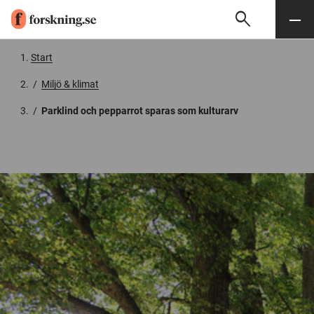
search
Sök
Meny
Gå till innehåll
Start
/
Miljö & klimat
/
Parklind och pepparrot sparas som kulturarv