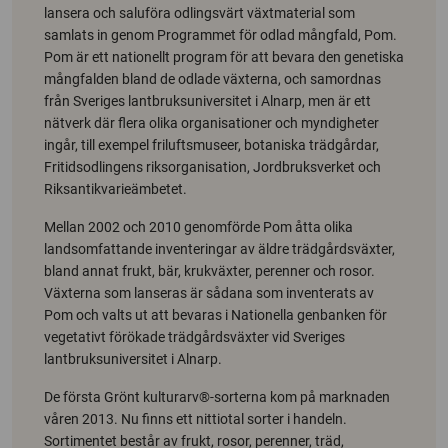
lansera och saluföra odlingsvärt växtmaterial som
samlats in genom Programmet för odlad mångfald, Pom.
Pom är ett nationellt program för att bevara den genetiska
mångfalden bland de odlade växterna, och samordnas
från Sveriges lantbruksuniversitet i Alnarp, men är ett
nätverk där flera olika organisationer och myndigheter
ingår, till exempel friluftsmuseer, botaniska trädgårdar,
Fritidsodlingens riksorganisation, Jordbruksverket och
Riksantikvarieämbetet.
Mellan 2002 och 2010 genomförde Pom åtta olika
landsomfattande inventeringar av äldre trädgårdsväxter,
bland annat frukt, bär, krukväxter, perenner och rosor.
Växterna som lanseras är sådana som inventerats av
Pom och valts ut att bevaras i Nationella genbanken för
vegetativt förökade trädgårdsväxter vid Sveriges
lantbruksuniversitet i Alnarp.
De första Grönt kulturarv®-sorterna kom på marknaden
våren 2013. Nu finns ett nittiotal sorter i handeln.
Sortimentet består av frukt, rosor, perenner, träd,