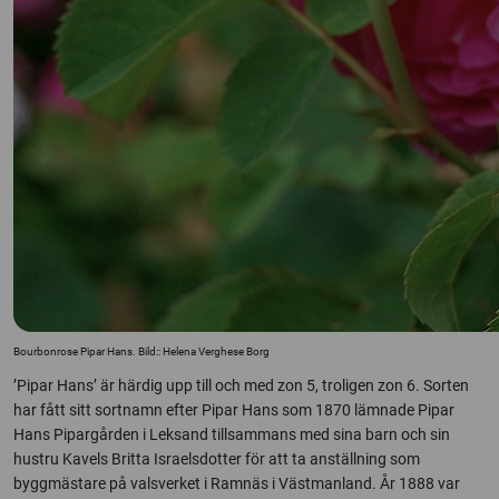
Bourbonrose Pipar Hans. Bild:: Helena Verghese Borg
’Pipar Hans’ är härdig upp till och med zon 5, troligen zon 6. Sorten
har fått sitt sortnamn efter Pipar Hans som 1870 lämnade Pipar
Hans Pipargården i Leksand tillsammans med sina barn och sin
hustru Kavels Britta Israelsdotter för att ta anställning som
byggmästare på valsverket i Ramnäs i Västmanland. År 1888 var