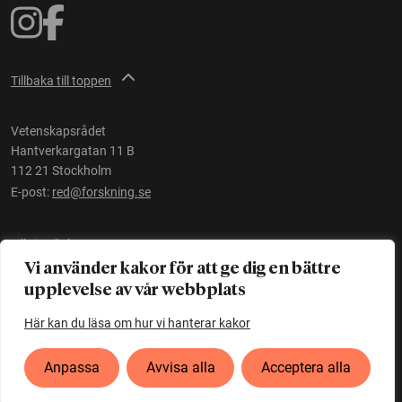
Tillbaka till toppen
Vetenskapsrådet
Hantverkargatan 11 B
112 21 Stockholm
E-post:
red@forskning.se
Tillgänglighet
Vi använder kakor för att ge dig en bättre
upplevelse av vår webbplats
Ett initiativ av
Vetenskapsrådet
Här kan du läsa om hur vi hanterar kakor
Anpassa
Avvisa alla
Acceptera alla