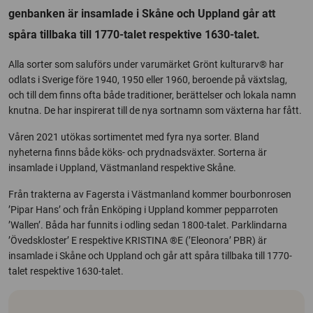
genbanken är insamlade i Skåne och Uppland går att
spåra tillbaka till 1770-talet respektive 1630-talet.
Alla sorter som saluförs under varumärket Grönt kulturarv® har
odlats i Sverige före 1940, 1950 eller 1960, beroende på växtslag,
och till dem finns ofta både traditioner, berättelser och lokala namn
knutna. De har inspirerat till de nya sortnamn som växterna har fått.
Våren 2021 utökas sortimentet med fyra nya sorter. Bland
nyheterna finns både köks- och prydnadsväxter. Sorterna är
insamlade i Uppland, Västmanland respektive Skåne.
Från trakterna av Fagersta i Västmanland kommer bourbonrosen
’Pipar Hans’ och från Enköping i Uppland kommer pepparroten
’Wallen’. Båda har funnits i odling sedan 1800-talet. Parklindarna
’Övedskloster’ E respektive KRISTINA ®E (’Eleonora’ PBR) är
insamlade i Skåne och Uppland och går att spåra tillbaka till 1770-
talet respektive 1630-talet.