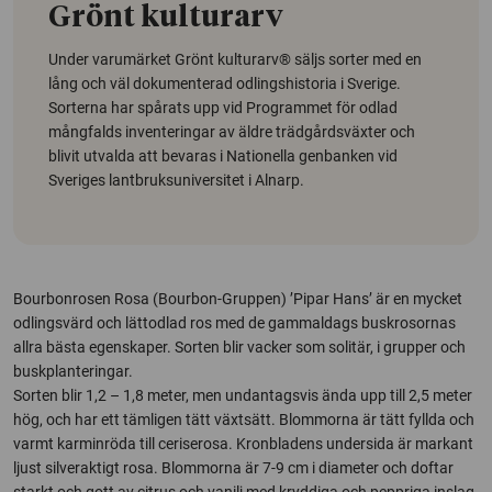
Grönt kulturarv
Under varumärket Grönt kulturarv® säljs sorter med en
lång och väl dokumenterad odlingshistoria i Sverige.
Sorterna har spårats upp vid Programmet för odlad
mångfalds inventeringar av äldre trädgårdsväxter och
blivit utvalda att bevaras i Nationella genbanken vid
Sveriges lantbruksuniversitet i Alnarp.
Bourbonrosen Rosa (Bourbon-Gruppen) ’Pipar Hans’ är en mycket
odlingsvärd och lättodlad ros med de gammaldags buskrosornas
allra bästa egenskaper. Sorten blir vacker som solitär, i grupper och
buskplanteringar.
Sorten blir 1,2 – 1,8 meter, men undantagsvis ända upp till 2,5 meter
hög, och har ett tämligen tätt växtsätt. Blommorna är tätt fyllda och
varmt karminröda till ceriserosa. Kronbladens undersida är markant
ljust silveraktigt rosa. Blommorna är 7-9 cm i diameter och doftar
starkt och gott av citrus och vanilj med kryddiga och peppriga inslag.