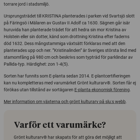
torrare jord i stadsmiljö.
Ursprungsträdet till KRISTINA planterades i parken vid Svartsjö slott
på Färingsö i Mälaren av Gustav II Adolf ca 1630. Sägnen går isär
huruvida han planterade trädet för att hedra sin mor Kristina av
Holstein eller sin dotter, känd som drottning Kristina efter faderns
död 1632. Dess mångstammiga växtsätt förklaras med att den
planterades upp och ner. ”Kristinalinden” är Sveriges största lind med
stamomfång på 980 cm och beskrivs som typträd för parklindar av
Pallida-typ. Härdighet: zon 1-4(5).
Sorten har funnits som E-planta sedan 2014. E-plantcertifieringen
kan nu kompletteras med varumärket Grönt kulturarv®. Sorten får ej
förökas utan tillstånd av sortägaren
E-planta ekonomisk förening
.
Mer information om växterna och grönt kulturarv på slu:s webb
.
Varför ett varumärke?
Grönt kulturarv® har skapats för att göra det möjligt att