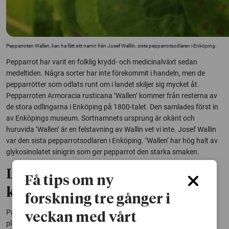
Pepparroten Wallen, kan ha fått sitt namn från Josef Walliln, siste pepparrotsodlaren i Enköping.
Pepparrot har varit en folklig krydd- och medicinalväxt sedan
medeltiden. Några sorter har inte förekommit i handeln, men de
pepparrötter som odlats runt om i landet skiljer sig mycket åt.
Pepparroten Armoracia rusticana ’Wallen’ kommer från resterna av
de stora odlingarna i Enköping på 1800-talet. Den samlades först in
av Enköpings museum. Sortnamnets ursprung är okänt och
huruvida ’Wallen’ är en felstavning av Wallin vet vi inte. Josef Wallin
var den sista pepparrotsodlaren i Enköping. ’Wallen’ har hög halt av
glykosinolatet sinigrin som ger pepparrot den starka smaken.
Lind med grått skimmer över
Få tips om ny
kronan
forskning tre gånger i
Parklinden Tilia x europaea ’Övedskloster’ E finns i handeln som E-
veckan med vårt
planta sedan 2014, men kan nu också märkas med varumärket