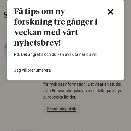
Få tips om ny
Senaste nytt
forskning tre gånger i
veckan med vårt
nyhetsbrev!
Varför tror vissa på rysk
desinformation?
PS. Det är gratis och du kan avsluta när du vill.
30 juli 2026
Jag vill prenumerera
Personer som är mer benägna att tro på
konspirationsteorier är ofta mer mottagliga
för rysk desinformation. Det visar en studie
från Försvarshögskolan med deltagare i fyra
europeiska länder.
Säkerhetspolitik