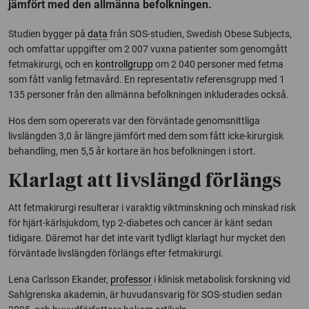
jämfört med den allmänna befolkningen.
Studien bygger på
data
från SOS-studien, Swedish Obese Subjects,
och omfattar uppgifter om 2 007 vuxna patienter som genomgått
fetmakirurgi, och en
kontrollgrupp
om 2 040 personer med fetma
som fått vanlig fetmavård. En representativ referensgrupp med 1
135 personer från den allmänna befolkningen inkluderades också.
Hos dem som opererats var den förväntade genomsnittliga
livslängden 3,0 år längre jämfört med dem som fått icke-kirurgisk
behandling, men 5,5 år kortare än hos befolkningen i stort.
Klarlagt att livslängd förlängs
Att fetmakirurgi resulterar i varaktig viktminskning och minskad risk
för hjärt-kärlsjukdom, typ 2-diabetes och cancer är känt sedan
tidigare. Däremot har det inte varit tydligt klarlagt hur mycket den
förväntade livslängden förlängs efter fetmakirurgi.
Lena Carlsson Ekander,
professor
i klinisk metabolisk forskning vid
Sahlgrenska akademin, är huvudansvarig för SOS-studien sedan