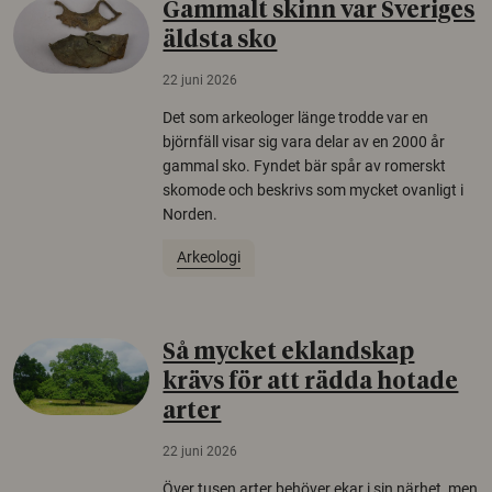
Gammalt skinn var Sveriges
äldsta sko
22 juni 2026
Det som arkeologer länge trodde var en
björnfäll visar sig vara delar av en 2000 år
gammal sko. Fyndet bär spår av romerskt
skomode och beskrivs som mycket ovanligt i
Norden.
Arkeologi
Så mycket eklandskap
krävs för att rädda hotade
arter
22 juni 2026
Över tusen arter behöver ekar i sin närhet, men