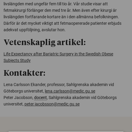
livslängden med ungefär fem till tio år. Vår studie visar att
fetmakirurgi förlänger den med tre år. Men även efter kirurgi är
livslängden fortfarande kortare än i den allmänna befolkningen.
Därför är det mycket viktigt att fetmaopererade patienter erbjuds
adekvat uppföljning, avslutar hon.
Vetenskaplig artikel:
Life Expectancy after Bariatric Surgery in the Swedish Obese
Subjects Study
Kontakter:
Lena Carlsson Ekander, professor, Sahlgrenska akademin vid
Göteborgs universitet,
lena.carlsson@medic.gu.se
Peter Jacobson,
docent
, Sahlgrenska akademin vid Göteborgs
universitet,
peter.jacobsson@medic.gu.se