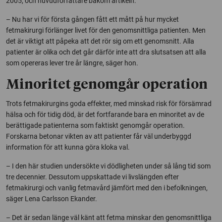
2005, och huvudförfattare bakom artikeln.
– Nu har vi för första gången fått ett mått på hur mycket
fetmakirurgi förlänger livet för den genomsnittliga patienten. Men
det är viktigt att påpeka att det rör sig om ett genomsnitt. Alla
patienter är olika och det går därför inte att dra slutsatsen att alla
som opereras lever tre år längre, säger hon.
Minoritet genomgår operation
Trots fetmakirurgins goda effekter, med minskad risk för försämrad
hälsa och för tidig död, är det fortfarande bara en minoritet av de
berättigade patienterna som faktiskt genomgår operation.
Forskarna betonar vikten av att patienter får väl underbyggd
information för att kunna göra kloka val.
– I den här studien undersökte vi dödligheten under så lång tid som
tre decennier. Dessutom uppskattade vi livslängden efter
fetmakirurgi och vanlig fetmavård jämfört med den i befolkningen,
säger Lena Carlsson Ekander.
– Det är sedan länge väl känt att fetma minskar den genomsnittliga