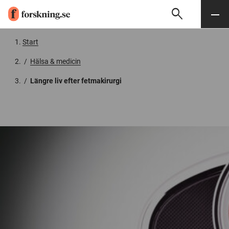
search
Sök
Meny
Gå till innehåll
Start
/
Hälsa & medicin
/
Längre liv efter fetmakirurgi