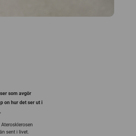
sser som avgör
 on hur det ser ut i
.
. Aterosklerosen
 sent i livet.