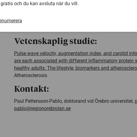
minskad inflammation är viktigt för att förebygga hjärt-
 gratis och du kan avsluta när du vill.
vanligaste dödsorsaken i Sverige.
Studien är en del i projektet Livsstil, biomarkörer och at
renumerera
biträdande
professor
Anita Hurtig-Wennlöf, Örebro univers
Vetenskaplig studie:
Pulse wave velocity, augmentation index, and carotid in
are each associated with different inflammatory protein 
healthy adults: The lifestyle, biomarkers and atheroscler
Atherosclerosis
Kontakt:
Paul Pettersson-Pablo, doktorand vid Örebro universitet,
pablo@regionorebrolan.se