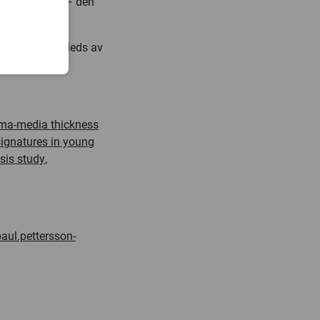
kärlsjukdomar – den
eroskleros som leds av
itet.
tima-media thickness
signatures in young
osis study
,
paul.pettersson-