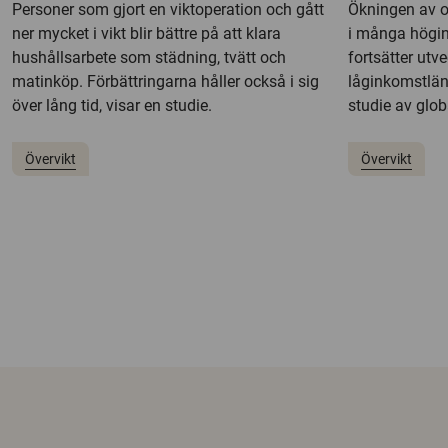
Personer som gjort en viktoperation och gått
Ökningen av o
ner mycket i vikt blir bättre på att klara
i många högin
hushållsarbete som städning, tvätt och
fortsätter utve
matinköp. Förbättringarna håller också i sig
låginkomstländ
över lång tid, visar en studie.
studie av glob
Övervikt
Övervikt