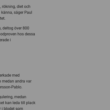
l, rökning, diet och
l känna, säger Paul
tet.
s, deltog över 800
 blodproven hos dessa
erade i
verkade med
en medan andra var
ersson-Pablo.
agulering, medan
t kan leda till plack
er i blodet som