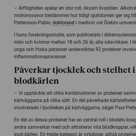
– Ärftligheten spelar en stor roll, liksom livsstilen. Alkoho
motionsvanor bestämmer hur tidigt sjukdomen ger sig til
Pettersson-Pablo,
doktorand
i medicin vid Örebro universi
I hans forskningsstudie, som publicerats i Atherosclerosi
män och kvinnor mellan 18 och 26 år, alla icke-rökare. I
unga och friska personer undersöktes 92 proteiner involv
inflammationsprocesser.
Påverkar tjocklek och stelhet i
blodkärlen
– Vi upptäckte att olika kombinationer av proteiner sam
kärlväggarna på olika sätt. En del påverkade kärlstelhet
involverade i tjockleken på kärlväggarna, säger Paul Pett
En del av dessa proteiner har en central roll i blodets ko
andra samverkar med och attraherar vita blodkroppar, vilke
inuti kärlen. En tredje kategori är cytokiner, alltså protein