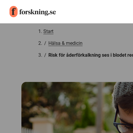
Gå till innehåll
Start
/
Hälsa & medicin
/
Risk för åderförkalkning ses i blodet r