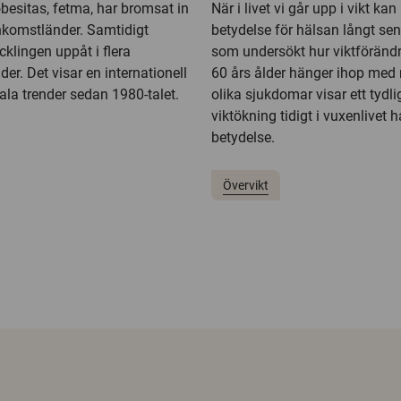
besitas, fetma, har bromsat in
När i livet vi går upp i vikt kan
komstländer. Samtidigt
betydelse för hälsan långt sen
cklingen uppåt i flera
som undersökt hur viktförändri
er. Det visar en internationell
60 års ålder hänger ihop med r
ala trender sedan 1980-talet.
olika sjukdomar visar ett tydli
viktökning tidigt i vuxenlivet h
betydelse.
Övervikt