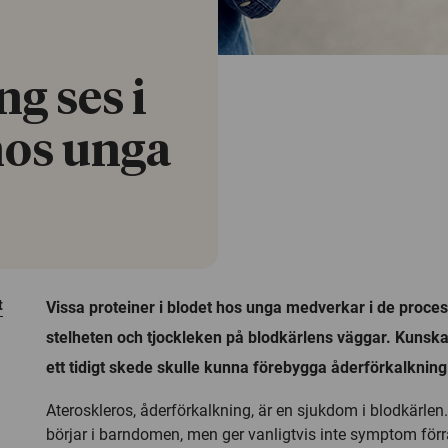
g ses i
hos unga
t
Vissa proteiner i blodet hos unga medverkar i de proce
stelheten och tjockleken på blodkärlens väggar. Kunskap
ett tidigt skede skulle kunna förebygga åderförkalkning
Ateroskleros, åderförkalkning, är en sjukdom i blodkärlen
börjar i barndomen, men ger vanligtvis inte symptom förrän