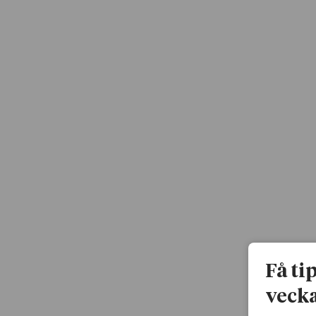
Få ti
vecka