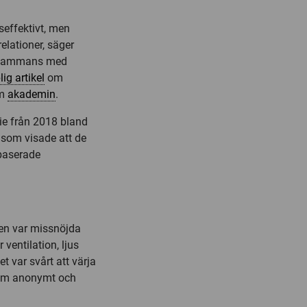
seffektivt, men
elationer, säger
llsammans med
ig artikel
om
om
akademin
.
die från 2018 bland
 som visade att de
sbaserade
.
ien var missnöjda
ventilation, ljus
t var svårt att värja
som anonymt och