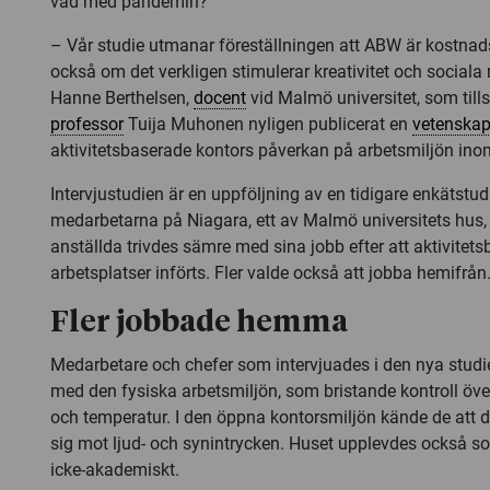
vad med pandemin?
– Vår studie utmanar föreställningen att ABW är kostnad
också om det verkligen stimulerar kreativitet och sociala r
Hanne Berthelsen,
docent
vid Malmö universitet, som ti
professor
Tuija Muhonen nyligen publicerat en
vetenskapl
aktivitetsbaserade kontors påverkan på arbetsmiljön in
Intervjustudien är en uppföljning av en tidigare enkätstu
medarbetarna på Niagara, ett av Malmö universitets hus,
anställda trivdes sämre med sina jobb efter att aktivitet
arbetsplatser införts. Fler valde också att jobba hemifrån
Fler jobbade hemma
Medarbetare och chefer som intervjuades i den nya stud
med den fysiska arbetsmiljön, som bristande kontroll över 
och temperatur. I den öppna kontorsmiljön kände de att de
sig mot ljud- och synintrycken. Huset upplevdes också 
icke-akademiskt.