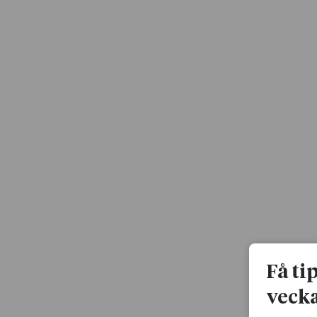
Få ti
vecka