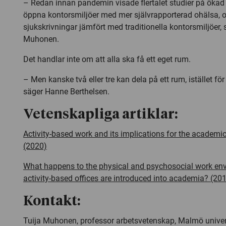
– Redan innan pandemin visade flertalet studier på ökad 
öppna kontorsmiljöer med mer självrapporterad ohälsa, o
sjukskrivningar jämfört med traditionella kontorsmiljöer, 
Muhonen.
Det handlar inte om att alla ska få ett eget rum.
– Men kanske två eller tre kan dela på ett rum, istället för
säger Hanne Berthelsen.
Vetenskapliga artiklar:
Activity-based work and its implications for the academ
(2020)
What happens to the physical and psychosocial work e
activity-based offices are introduced into academia? (20
Kontakt:
Tuija Muhonen, professor arbetsvetenskap, Malmö univers