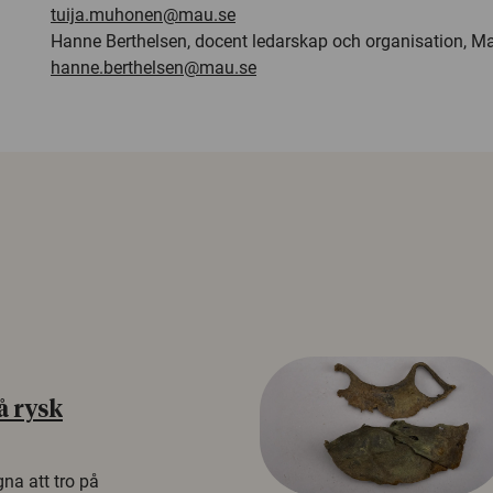
tuija.muhonen@mau.se
Hanne Berthelsen, docent ledarskap och organisation, Ma
hanne.berthelsen@mau.se
å rysk
na att tro på