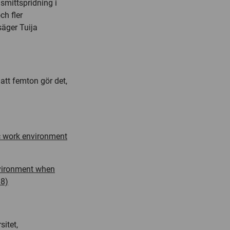
smittspridning i
ch fler
säger Tuija
 att femton gör det,
ic work environment
nvironment when
18)
itet,