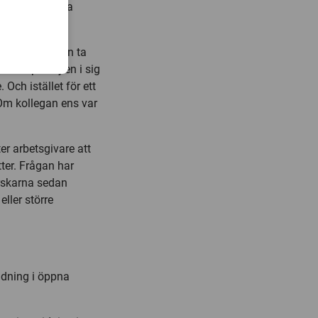
en, säger Tuija
tersom det kan ta
ndskap. Mejlen i sig
 Och istället för ett
Om kollegan ens var
er arbetsgivare att
tter. Frågan har
orskarna sedan
ller större
idning i öppna