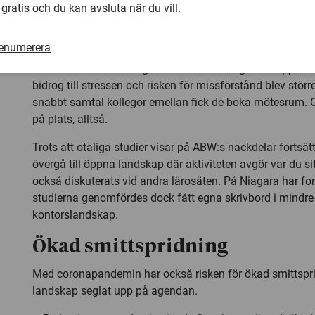
Men det finns egentligen inga belägg för detta i forskning
 gratis och du kan avsluta när du vill.
Muhonen.
renumerera
I själva verket ökade mejlandet medarbetarna emellan, ef
emot att störa kontorsgrannen med en fråga i ett öppet la
bidrog till stressen och risken för missförstånd blev större.
snabbt samtal kollegor emellan fick de boka mötesrum. 
på plats, alltså.
Trots att otaliga studier visar på ABW:s nackdelar fortsätt
övergå till öppna landskap där aktiviteten avgör var du si
också diskuterats vid andra lärosäten. På Niagara har f
studierna genomfördes dock fått egna skrivbord i mindre e
kontorslandskap.
Ökad smittspridning
Med coronapandemin har också risken för ökad smittspr
landskap seglat upp på agendan.