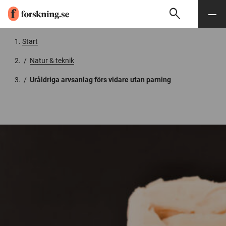
search
Sök
Meny
Gå till innehåll
Start
/
Natur & teknik
/
Uråldriga arvsanlag förs vidare utan parning