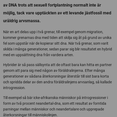
av DNA trots att sexuell fortplantning normalt inte är
möjlig, tack vare upptäckten av ett levande jästfossil med
uråldrig arvsmassa.
När en art delas upp i två grenar, till exempel genom migration,
kommer grenarnas dna med tiden att skilja sig åt på grund av unika
fel som uppstår när de kopierar sitt dna. När två grenar, som varit
skilda i många generationer, sedan parar sig blir resultatet en hybrid
med en uppsättning dna från vardera arten.
Hybrider är så pass sällsynta att de oftast bara kan hitta en partner
genom att para sig med någon av föräldralinjerna. Efter många
generationer av sådana återkorsningar återstår till sist bara korta
och spridda delar av den andra föräldralinjens arvsanlag, så kallade
introgression.
Till exempel så bär icke-afrikanska människor på introgressioner i
form av två procent neandertal-dna, som ett resultat av forntida
parningar mellan människor och neandertalare och upprepade
återkorsningar till människolinjen.