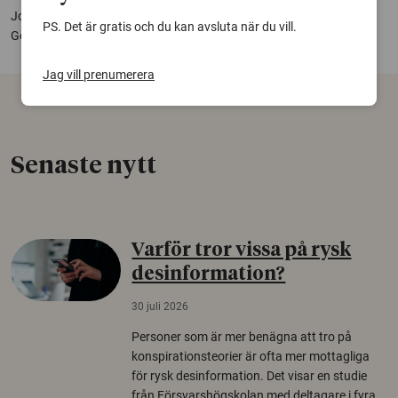
Jonas Warringer, institutionen för kemi och molekylärbiologi vid
PS. Det är gratis och du kan avsluta när du vill.
Göteborgs universitet,
jonas.warringer@cmb.gu.se
.
Jag vill prenumerera
Senaste nytt
Varför tror vissa på rysk
desinformation?
30 juli 2026
Personer som är mer benägna att tro på
konspirationsteorier är ofta mer mottagliga
för rysk desinformation. Det visar en studie
från Försvarshögskolan med deltagare i fyra