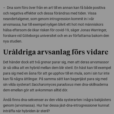
– Dna som förs över från en art till en annan kan få både positiva
och negativa effekter och dessa förändras med tiden. Vissa
neandertalgener, som genom introgression kommit in i vår
arvsmassa, har till exempel nyligen blivit ett hot mot människors
hälsa eftersom de ökar risken för covid-19, säger Jonas Warringer,
forskare vid Göteborgs universitet och en av författarna bakom den
nya studien.
Uråldriga arvsanlag förs vidare
Det händer dock att två grenar parar sig, men att deras arvsmassor
är så olika att en hybrid mellan dem blir steril. En häst kan till exempel
para sig med en åsna för att ge upphov till en mula, som i sin tur inte
kan få några ättlingar. På samma sätt kan bagerijäst para sig med
sin vilda systerart
Saccharomyces paradoxus
men dna-skillnaderna
dem emellan gör att avkomman alltid dör.
Ändå finns dna-sekvenser av den vilda systerarten i några bakjästers
genom (arvsmassa). Hur har dessa jäst-dna-introgressioner kunnat
inträffa när hybriden är steril?