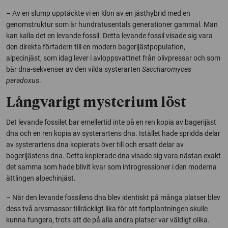
– Av en slump upptäckte vi en klon av en jästhybrid med en
genomstruktur som är hundratusentals generationer gammal. Man
kan kalla det en levande fossil. Detta levande fossil visade sig vara
den direkta förfadern till en modern bagerijästpopulation,
alpecinjäst, som idag lever i avloppsvattnet från olivpressar och som
bär dna-sekvenser av den vilda systerarten
Saccharomyces
paradoxus
.
Långvarigt mysterium löst
Det levande fossilet bar emellertid inte på en ren kopia av bagerijäst
dna och en ren kopia av systerartens dna. Istället hade spridda delar
av systerartens dna kopierats över till och ersatt delar av
bagerijästens dna. Detta kopierade dna visade sig vara nästan exakt
det samma som hade blivit kvar som introgressioner i den moderna
ättlingen alpechinjäst.
– När den levande fossilens dna blev identiskt på många platser blev
dess två arvsmassor tillräckligt lika för att fortplantningen skulle
kunna fungera, trots att de på alla andra platser var väldigt olika.