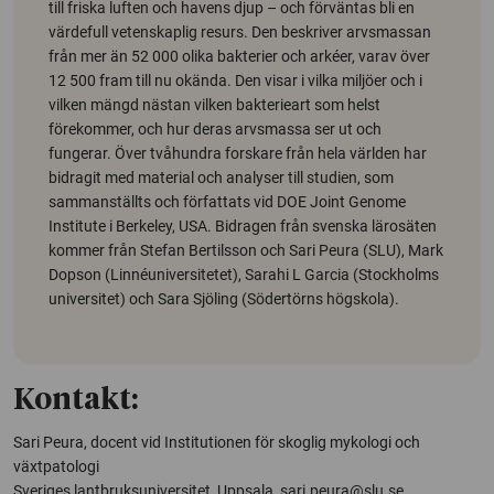
till friska luften och havens djup – och förväntas bli en
värdefull vetenskaplig resurs. Den beskriver arvsmassan
från mer än 52 000 olika bakterier och arkéer, varav över
12 500 fram till nu okända. Den visar i vilka miljöer och i
vilken mängd nästan vilken bakterieart som helst
förekommer, och hur deras arvsmassa ser ut och
fungerar. Över tvåhundra forskare från hela världen har
bidragit med material och analyser till studien, som
sammanställts och författats vid DOE Joint Genome
Institute i Berkeley, USA. Bidragen från svenska lärosäten
kommer från Stefan Bertilsson och Sari Peura (SLU), Mark
Dopson (Linnéuniversitetet), Sarahi L Garcia (Stockholms
universitet) och Sara Sjöling (Södertörns högskola).
Kontakt:
Sari Peura, docent vid Institutionen för skoglig mykologi och
växtpatologi
Sveriges lantbruksuniversitet, Uppsala,
sari.peura@slu.se