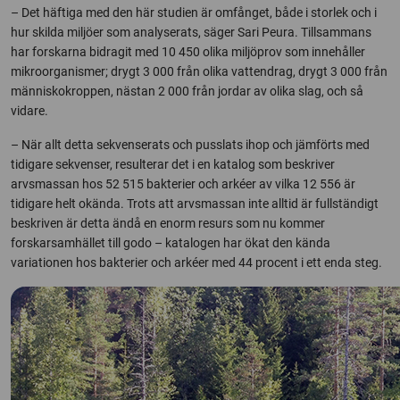
– Det häftiga med den här studien är omfånget, både i storlek och i
hur skilda miljöer som analyserats, säger Sari Peura. Tillsammans
har forskarna bidragit med 10 450 olika miljöprov som innehåller
mikroorganismer; drygt 3 000 från olika vattendrag, drygt 3 000 från
människokroppen, nästan 2 000 från jordar av olika slag, och så
vidare.
– När allt detta sekvenserats och pusslats ihop och jämförts med
tidigare sekvenser, resulterar det i en katalog som beskriver
arvsmassan hos 52 515 bakterier och arkéer av vilka 12 556 är
tidigare helt okända. Trots att arvsmassan inte alltid är fullständigt
beskriven är detta ändå en enorm resurs som nu kommer
forskarsamhället till godo – katalogen har ökat den kända
variationen hos bakterier och arkéer med 44 procent i ett enda steg.