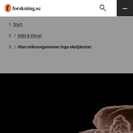
search
Sök
Meny
Gå till innehåll
Start
/
Miljö & klimat
/
Utan mikroorganismer inga ekotjänster