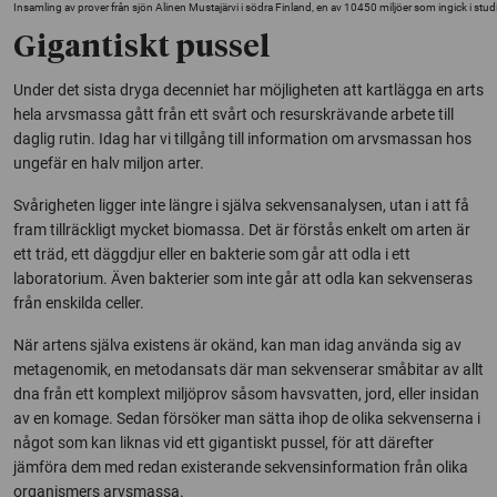
Insamling av prover från sjön Alinen Mustajärvi i södra Finland, en av 10450 miljöer som ingick i stud
Gigantiskt pussel
Under det sista dryga decenniet har möjligheten att kartlägga en arts
hela arvsmassa gått från ett svårt och resurskrävande arbete till
daglig rutin. Idag har vi tillgång till information om arvsmassan hos
ungefär en halv miljon arter.
Svårigheten ligger inte längre i själva sekvensanalysen, utan i att få
fram tillräckligt mycket biomassa. Det är förstås enkelt om arten är
ett träd, ett däggdjur eller en bakterie som går att odla i ett
laboratorium. Även bakterier som inte går att odla kan sekvenseras
från enskilda celler.
När artens själva existens är okänd, kan man idag använda sig av
metagenomik, en metodansats där man sekvenserar småbitar av allt
dna från ett komplext miljöprov såsom havsvatten, jord, eller insidan
av en komage. Sedan försöker man sätta ihop de olika sekvenserna i
något som kan liknas vid ett gigantiskt pussel, för att därefter
jämföra dem med redan existerande sekvensinformation från olika
organismers arvsmassa.