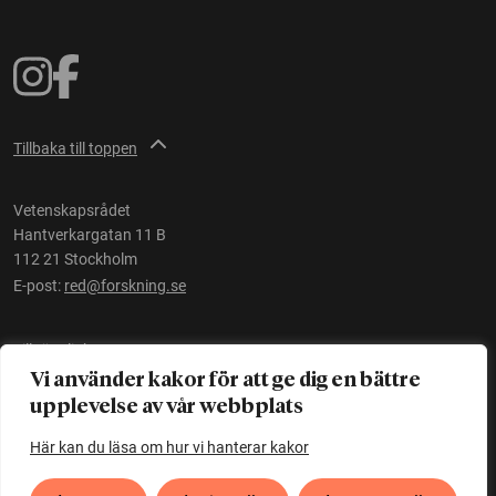
Tillbaka till toppen
Vetenskapsrådet
Hantverkargatan 11 B
112 21 Stockholm
E-post:
red@forskning.se
Tillgänglighet
Vi använder kakor för att ge dig en bättre
upplevelse av vår webbplats
Ett initiativ av
Vetenskapsrådet
Här kan du läsa om hur vi hanterar kakor