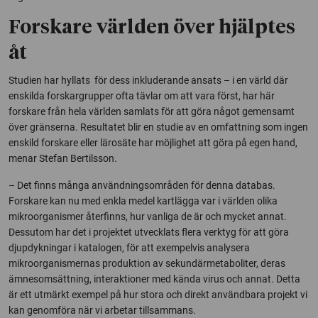
Forskare världen över hjälptes
åt
Studien har hyllats för dess inkluderande ansats – i en värld där
enskilda forskargrupper ofta tävlar om att vara först, har här
forskare från hela världen samlats för att göra något gemensamt
över gränserna. Resultatet blir en studie av en omfattning som ingen
enskild forskare eller lärosäte har möjlighet att göra på egen hand,
menar Stefan Bertilsson.
– Det finns många användningsområden för denna databas.
Forskare kan nu med enkla medel kartlägga var i världen olika
mikroorganismer återfinns, hur vanliga de är och mycket annat.
Dessutom har det i projektet utvecklats flera verktyg för att göra
djupdykningar i katalogen, för att exempelvis analysera
mikroorganismernas produktion av sekundärmetaboliter, deras
ämnesomsättning, interaktioner med kända virus och annat. Detta
är ett utmärkt exempel på hur stora och direkt användbara projekt vi
kan genomföra när vi arbetar tillsammans.