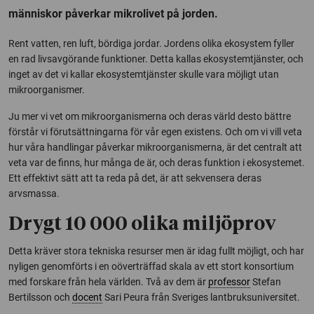
människor påverkar mikrolivet på jorden.
Rent vatten, ren luft, bördiga jordar. Jordens olika ekosystem fyller
en rad livsavgörande funktioner. Detta kallas ekosystemtjänster, och
inget av det vi kallar ekosystemtjänster skulle vara möjligt utan
mikroorganismer.
Ju mer vi vet om mikroorganismerna och deras värld desto bättre
förstår vi förutsättningarna för vår egen existens. Och om vi vill veta
hur våra handlingar påverkar mikroorganismerna, är det centralt att
veta var de finns, hur många de är, och deras funktion i ekosystemet.
Ett effektivt sätt att ta reda på det, är att sekvensera deras
arvsmassa.
Drygt 10 000 olika miljöprov
Detta kräver stora tekniska resurser men är idag fullt möjligt, och har
nyligen genomförts i en oöverträffad skala av ett stort konsortium
med forskare från hela världen. Två av dem är
professor
Stefan
Bertilsson och
docent
Sari Peura från Sveriges lantbruksuniversitet.