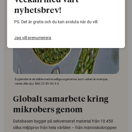
veckan med vårt
nyhetsbrev!
PS. Det är gratis och du kan avsluta när du vill.
Jag vill prenumerera
Euglenider är ett släkte med encelliga organismer, som varken är svampar,
växter, eller djur. Bild: CC BY-SA 3.0
Globalt samarbete kring
mikrobers genom
Databasen bygger på sekvenserat material från 10 450
olika miljöprov från hela världen – från människokroppen