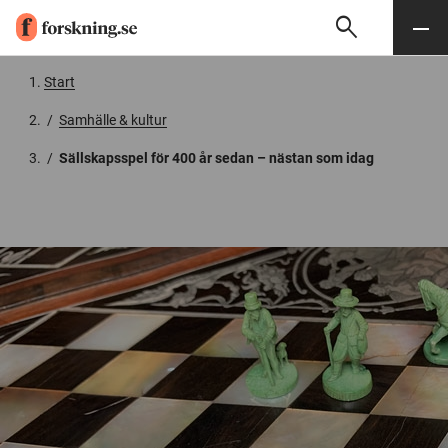
search
Sök
Meny
Gå till innehåll
Start
/
Samhälle & kultur
/
Sällskapsspel för 400 år sedan – nästan som idag