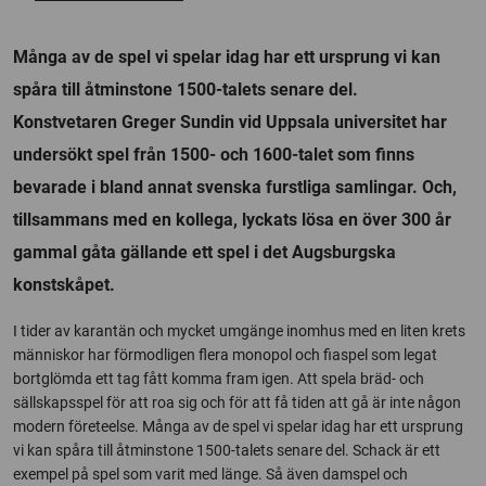
Många av de spel vi spelar idag har ett ursprung vi kan
spåra till åtminstone 1500-talets senare del.
Konstvetaren Greger Sundin vid Uppsala universitet har
undersökt spel från 1500- och 1600-talet som finns
bevarade i bland annat svenska furstliga samlingar. Och,
tillsammans med en kollega, lyckats lösa en över 300 år
gammal gåta gällande ett spel i det Augsburgska
konstskåpet.
I tider av karantän och mycket umgänge inomhus med en liten krets
människor har förmodligen flera monopol och fiaspel som legat
bortglömda ett tag fått komma fram igen. Att spela bräd- och
sällskapsspel för att roa sig och för att få tiden att gå är inte någon
modern företeelse. Många av de spel vi spelar idag har ett ursprung
vi kan spåra till åtminstone 1500-talets senare del. Schack är ett
exempel på spel som varit med länge. Så även damspel och