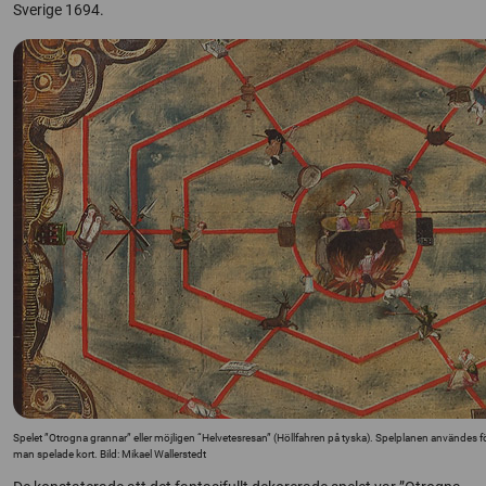
Sverige 1694.
Spelet ”Otrogna grannar” eller möjligen “Helvetesresan” (Höllfahren på tyska). Spelplanen användes fö
man spelade kort. Bild: Mikael Wallerstedt