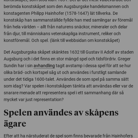
berömda konstskåpet som den Augsburgske handelsmannen och
konstagenten Philipp Hainhofer (1578-1647) lät tillverka. De
konstskåp han sammanställde fyllde han med samlingar av föremål
från hela världen – allt från naturens snäckor, mineraler och delar
från djur, till människans vetenskapliga instrument, reliker och
konstföremål. Och spel. (länk till webbsidan om konstskåpet)
Det Augsburgska skåpet skänktes 1632 till Gustav II Adolf av staden
Augsburg och i det finns en stor mängd spel och tidsfördriv. Greger
Sundin har i sin
avhandling
tagit avstamp i dessa spel för att se hur
olika bräd- och kortspel såg ut och användes i furstligt samlande
under det tidiga 1600-talet. Användes de som spel på samma sätt
som idag? Var spelen i konstskåpen tänkta att användas eller var de
snarare menade att representera spel i ett sammanhang där så
mycket var just representation?
Spelen användes av skåpens
ägare
Efter att ha närstuderat de spel som finns bevarade från Hainhofers