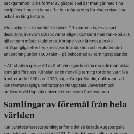
backgammon. Olika former av gåspel, spel där man går med sina
spelpjäser längs en bana efter hur många steg tärningen visar, har
också en lång historia.
Alla spelade, i alla samhällsklasser. Ofta samma typer av spel
dessutom, även om schack var tämligen kostsamt med tanke på alla
pjäser som måste skulpteras. Kortspel var däremot ganska
lättillgängliga efter tryckpressens introduktion och exploderade i
användning under 1500-talet – på bekostnad av tärningsspelandet.
– Att studera spel är ett sätt att verkligen komma nära de människor
som gått före oss. Känslan av en motvillig tärning torde ha varit lika
frustrerande 1620 som 2020, säger Greger Sundin,
doktorand
vid
konstvetenskapliga institutionen vid Uppsala universitet och
antikvarie vid Uppsala universitetsmuseum Gustavianum.
Samlingar av föremål från hela
världen
I universitetsmuseets samlingar finns det så kallade Augsburgska
konstskåpet, som stod klart 1631. Det är det mest välbevarade och