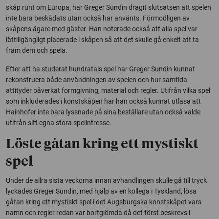
skåp runt om Europa, har Greger Sundin dragit slutsatsen att spelen
inte bara beskådats utan också har använts. Förmodligen av
skåpens ägare med gäster. Han noterade också att alla spel var
lättillgängligt placerade i skåpen så att det skulle gå enkelt att ta
fram dem och spela.
Efter att ha studerat hundratals spel har Greger Sundin kunnat
rekonstruera både användningen av spelen och hur samtida
attityder påverkat formgivning, material och regler. Utifrån vilka spel
som inkluderades i konstskåpen har han också kunnat utläsa att
Hainhofer inte bara lyssnade på sina beställare utan också valde
utifrån sitt egna stora spelintresse.
Löste gåtan kring ett mystiskt
spel
Under de allra sista veckorna innan avhandlingen skulle gå till tryck
lyckades Greger Sundin, med hjälp av en kollega i Tyskland, lösa
gåtan kring ett mystiskt spel i det Augsburgska konstskåpet vars
namn och regler redan var bortglömda då det först beskrevs i