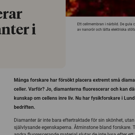
erar
Ett cellmembran i närbild. De gula 
nter i
av nanorör och lätta elektriska stöta
Många forskare har försökt placera extremt små diaman
celler. Varför? Jo, diamanterna fluorescerar och kan d
kunskap om cellens inre liv. Nu har fysikforskare i Lun
bedriften.
Diamanter är inte bara eftertraktade för sin skönhet, utan
självlysande egenskaperna. Åtminstone bland forskare. Ti
andra fluorescerande material slutar de inte lysa efter ett 