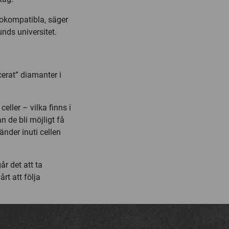
okompatibla, säger
unds universitet.
cerat” diamanter i
eller – vilka finns i
n de bli möjligt få
nder inuti cellen
år det att ta
rt att följa