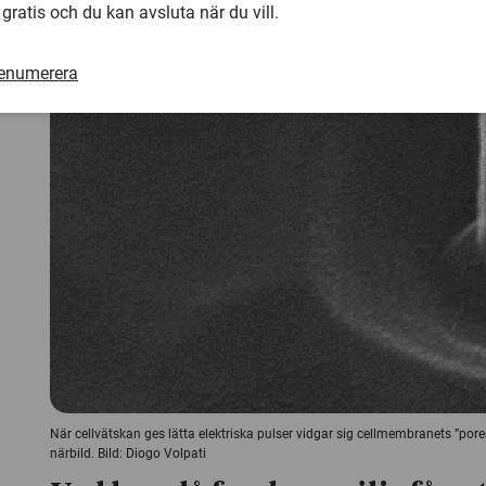
 gratis och du kan avsluta när du vill.
renumerera
När cellvätskan ges lätta elektriska pulser vidgar sig cellmembranets ”por
närbild. Bild: Diogo Volpati