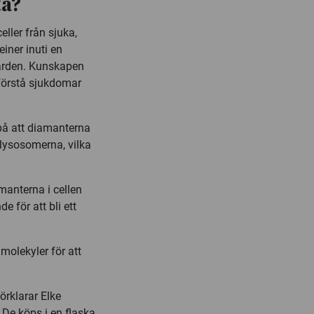
ta?
eller från sjuka,
iner inuti en
-värden. Kunskapen
förstå sjukdomar
på att diamanterna
 lysosomerna, vilka
manterna i cellen
de för att bli ett
molekyler för att
förklarar Elke
e köps i en flaska