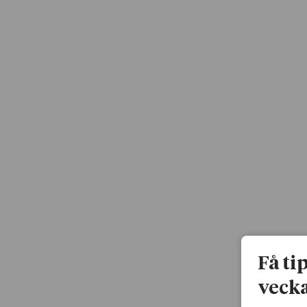
Få ti
vecka