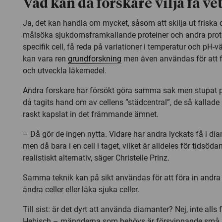
Vad kan då forskare vilja få ve
Ja, det kan handla om mycket, såsom att skilja ut friska c
målsöka sjukdomsframkallande proteiner och andra prote
specifik cell, få reda på variationer i temperatur och pH
kan vara ren
grundforskning
men även användas för att 
och utveckla läkemedel.
Andra forskare har försökt göra samma sak men stupat 
då tagits hand om av cellens ”städcentral”, de så kallade
raskt kapslat in det främmande ämnet.
– Då gör de ingen nytta. Vidare har andra lyckats få i dia
men då bara i en cell i taget, vilket är alldeles för tidsödan
realistiskt alternativ, säger Christelle Prinz.
Samma teknik kan på sikt användas för att föra in andra 
ändra celler eller läka sjuka celler.
Till sist: är det dyrt att använda diamanter? Nej, inte alls 
Hebisch – mängderna som behövs är försvinnande små. D