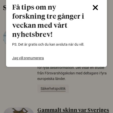
Få tips om ny
Senaste nytt
forskning tre gånger i
veckan med vårt
Varför tror vissa på rysk
nyhetsbrev!
desinformation?
PS. Det är gratis och du kan avsluta när du vill.
30 juli 2026
Personer som är mer benägna att tro på
Jag vill prenumerera
konspirationsteorier är ofta mer mottagliga
för rysk desinformation. Det visar en studie
från Försvarshögskolan med deltagare i fyra
europeiska länder.
Säkerhetspolitik
Gammalt skinn var Sveriges