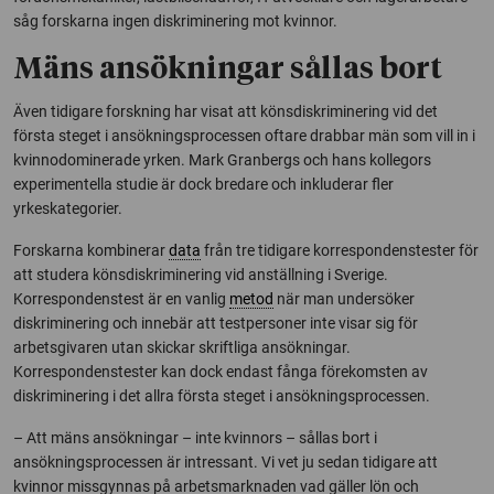
såg forskarna ingen diskriminering mot kvinnor.
Mäns ansökningar sållas bort
Även tidigare forskning har visat att könsdiskriminering vid det
första steget i ansökningsprocessen oftare drabbar män som vill in i
kvinnodominerade yrken. Mark Granbergs och hans kollegors
experimentella studie är dock bredare och inkluderar fler
yrkeskategorier.
Forskarna kombinerar
data
från tre tidigare korrespondenstester för
att studera könsdiskriminering vid anställning i Sverige.
Korrespondenstest är en vanlig
metod
när man undersöker
diskriminering och innebär att testpersoner inte visar sig för
arbetsgivaren utan skickar skriftliga ansökningar.
Korrespondenstester kan dock endast fånga förekomsten av
diskriminering i det allra första steget i ansökningsprocessen.
– Att mäns ansökningar – inte kvinnors – sållas bort i
ansökningsprocessen är intressant. Vi vet ju sedan tidigare att
kvinnor missgynnas på arbetsmarknaden vad gäller lön och