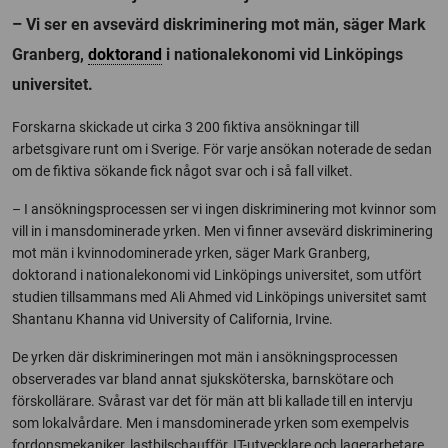
– Vi ser en avsevärd diskriminering mot män, säger Mark
Granberg,
doktorand
i nationalekonomi vid Linköpings
universitet.
Forskarna skickade ut cirka 3 200 fiktiva ansökningar till
arbetsgivare runt om i Sverige. För varje ansökan noterade de sedan
om de fiktiva sökande fick något svar och i så fall vilket.
– I ansökningsprocessen ser vi ingen diskriminering mot kvinnor som
vill in i mansdominerade yrken. Men vi finner avsevärd diskriminering
mot män i kvinnodominerade yrken, säger Mark Granberg,
doktorand i nationalekonomi vid Linköpings universitet, som utfört
studien tillsammans med Ali Ahmed vid Linköpings universitet samt
Shantanu Khanna vid University of California, Irvine.
De yrken där diskrimineringen mot män i ansökningsprocessen
observerades var bland annat sjuksköterska, barnskötare och
förskollärare. Svårast var det för män att bli kallade till en intervju
som lokalvårdare. Men i mansdominerade yrken som exempelvis
fordonsmekaniker, lastbilschaufför, IT-utvecklare och lagerarbetare