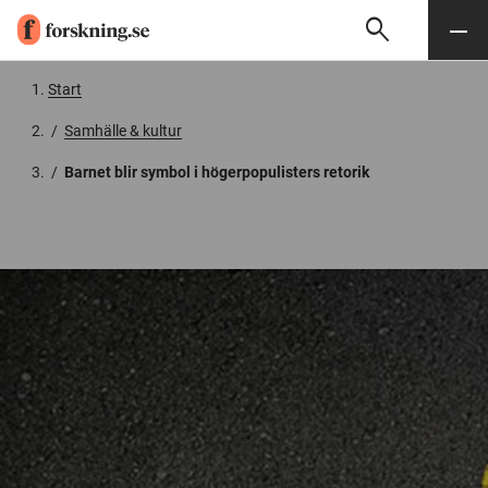
search
Sök
Meny
Gå till innehåll
Start
/
Samhälle & kultur
/
Barnet blir symbol i högerpopulisters retorik