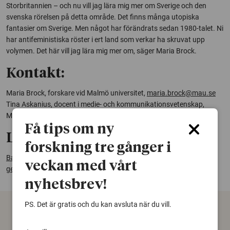
Storbritannien – och nu vill jag lära mig mer om Sverige och den
svenska rörelsen på detta område. Det finns många utopiska
fantasier om Sverige. Men något har förändrats sedan 1980-talet. Ni
har antifeministiska röster i ert land som verkar ha skruvat upp
volymen. Det här vill jag lära mig mer om, säger Maria Brock.
Kontakt:
Maria Brock, forskare vid Malmö universitet,
maria.brock@mau.se
Tina Askanius, docent i medie- och kommunikationsvetenskap,
Malmö universitet,
tina.askanius@mau.se
Få tips om ny
Läs mer om projektet:
forskning tre gånger i
Barnet som symbol för ”traditionella värden” inom anti-
veckan med vårt
genusrörelser: en jämförande studie mellan Ryssland och Tyskland
nyhetsbrev!
PS. Det är gratis och du kan avsluta när du vill.