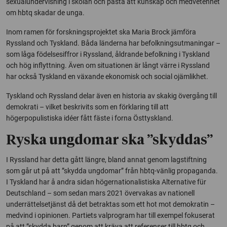
sexualundervisning i skolan och påstå att kunskap och medvetenhet
om hbtq skadar de unga.
Inom ramen för forskningsprojektet ska Maria Brock jämföra
Ryssland och Tyskland. Båda länderna har befolkningsutmaningar –
som låga födelsesiffror i Ryssland, åldrande befolkning i Tyskland
och hög inflyttning. Även om situationen är långt värre i Ryssland
har också Tyskland en växande ekonomisk och social ojämlikhet.
Tyskland och Ryssland delar även en historia av skakig övergång till
demokrati – vilket beskrivits som en förklaring till att
högerpopulistiska idéer fått fäste i forna Östtyskland.
Ryska ungdomar ska ”skyddas”
I Ryssland har detta gått längre, bland annat genom lagstiftning
som går ut på att ”skydda ungdomar” från hbtq-vänlig propaganda.
I Tyskland har å andra sidan högernationalistiska Alternative für
Deutschland – som sedan mars 2021 övervakas av nationell
underrättelsetjänst då det betraktas som ett hot mot demokratin –
medvind i opinionen. Partiets valprogram har till exempel fokuserat
på att ”skydda barn” genom att kräva att referenser till hbtq och