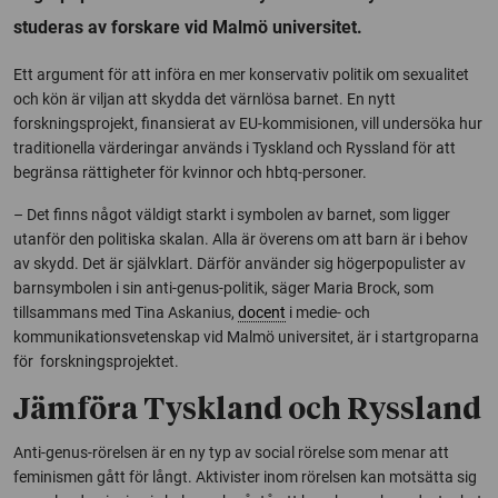
studeras av forskare vid Malmö universitet.
Ett argument för att införa en mer konservativ politik om sexualitet
och kön är viljan att skydda det värnlösa barnet. En nytt
forskningsprojekt, finansierat av EU-kommisionen, vill undersöka hur
traditionella värderingar används i Tyskland och Ryssland för att
begränsa rättigheter för kvinnor och hbtq-personer.
– Det finns något väldigt starkt i symbolen av barnet, som ligger
utanför den politiska skalan. Alla är överens om att barn är i behov
av skydd. Det är självklart. Därför använder sig högerpopulister av
barnsymbolen i sin anti-genus-politik, säger Maria Brock, som
tillsammans med Tina Askanius,
docent
i medie- och
kommunikationsvetenskap vid Malmö universitet, är i startgroparna
för forskningsprojektet.
Jämföra Tyskland och Ryssland
Anti-genus-rörelsen är en ny typ av social rörelse som menar att
feminismen gått för långt. Aktivister inom rörelsen kan motsätta sig