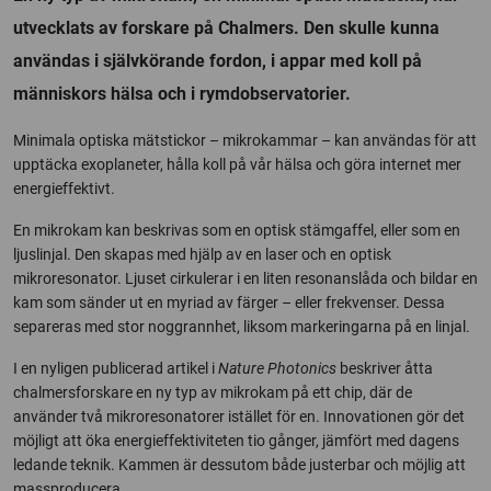
utvecklats av forskare på Chalmers. Den skulle kunna
användas i självkörande fordon, i appar med koll på
människors hälsa och i rymdobservatorier.
Minimala optiska mätstickor – mikrokammar – kan användas för att
upptäcka exoplaneter, hålla koll på vår hälsa och göra internet mer
energieffektivt.
En mikrokam kan beskrivas som en optisk stämgaffel, eller som en
ljuslinjal. Den skapas med hjälp av en laser och en optisk
mikroresonator. Ljuset cirkulerar i en liten resonanslåda och bildar en
kam som sänder ut en myriad av färger – eller frekvenser. Dessa
separeras med stor noggrannhet, liksom markeringarna på en linjal.
I en nyligen publicerad artikel i
Nature Photonics
beskriver åtta
chalmersforskare en ny typ av mikrokam på ett chip, där de
använder två mikroresonatorer istället för en. Innovationen gör det
möjligt att öka energieffektiviteten tio gånger, jämfört med dagens
ledande teknik. Kammen är dessutom både justerbar och möjlig att
massproducera.