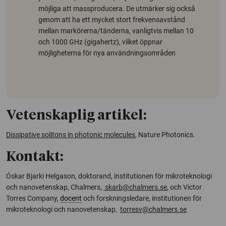
möjliga att massproducera. De utmärker sig också
genom att ha ett mycket stort frekvensavstånd
mellan markörerna/tänderna, vanligtvis mellan 10
och 1000 GHz (gigahertz), vilket öppnar
möjligheterna för nya användningsområden
Vetenskaplig artikel:
Dissipative solitons in photonic molecules
,
Nature Photonics
.
Kontakt:
Óskar Bjarki Helgason, doktorand, institutionen för mikroteknologi
och nanovetenskap, Chalmers,
skarb@chalmers.se
, och Victor
Torres Company,
docent
och forskningsledare, institutionen för
mikroteknologi och nanovetenskap,
torresv@chalmers.se