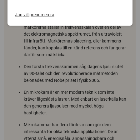
En frekvenskam är en speciell ljuskälla där de
utsända frekvenserna/färgerna är jämnt fördelade.
Jag vill prenumerera
Den fungerar ungefär som en linjal av ljus, där
markörerna ställer in frekvensskalan över en del av
det elektromagnetiska spektrumet, från ultraviolett
till infrarött. Markörernas placering, eller kammens
tänder, kan kopplas till en känd referens och fungerar
därför som mätsticka.
Den första frekvenskammen såg dagens ljus i slutet
av 90-talet och den revolutionerade mätmetoden
belönades med Nobelpriset i fysik 2005.
En mikrokam är en mer modern teknik som inte
kräver lägeslåsta lasrar. Med enbart en laserkälla kan
den generera ljuspulser med mycket höga
hastigheter.
Mikrokammar har flera fördelar som gör dem
intressanta för olika tekniska applikationer. De är
ytterst små, energisnåla, anpassningsbara och