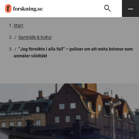
search
Sök
Meny
Gå till innehåll
Start
/
Samhälle & kultur
/
”Jag försökte i alla fall” – poliser om att möta kvinnor som
anmäler våldtäkt