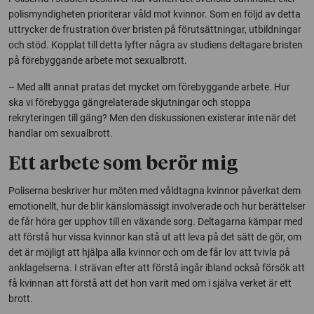
polismyndigheten prioriterar våld mot kvinnor. Som en följd av detta
uttrycker de frustration över bristen på förutsättningar, utbildningar
och stöd. Kopplat till detta lyfter några av studiens deltagare bristen
på förebyggande arbete mot sexualbrott.
– Med allt annat pratas det mycket om förebyggande arbete. Hur
ska vi förebygga gängrelaterade skjutningar och stoppa
rekryteringen till gäng? Men den diskussionen existerar inte när det
handlar om sexualbrott.
Ett arbete som berör mig
Poliserna beskriver hur möten med våldtagna kvinnor påverkat dem
emotionellt, hur de blir känslomässigt involverade och hur berättelser
de får höra ger upphov till en växande sorg. Deltagarna kämpar med
att förstå hur vissa kvinnor kan stå ut att leva på det sätt de gör, om
det är möjligt att hjälpa alla kvinnor och om de får lov att tvivla på
anklagelserna. I strävan efter att förstå ingår ibland också försök att
få kvinnan att förstå att det hon varit med om i själva verket är ett
brott.