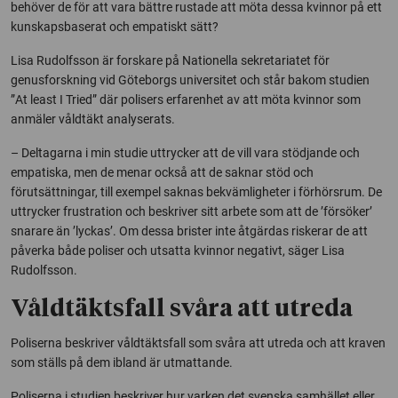
behöver de för att vara bättre rustade att möta dessa kvinnor på ett
kunskapsbaserat och empatiskt sätt?
Lisa Rudolfsson är forskare på Nationella sekretariatet för
genusforskning vid Göteborgs universitet och står bakom studien
”
At least I Tried
” där polisers erfarenhet av att möta kvinnor som
anmäler våldtäkt analyserats.
– Deltagarna i min studie uttrycker att de vill vara stödjande och
empatiska, men de menar också att de saknar stöd och
förutsättningar, till exempel saknas bekvämligheter i förhörsrum. De
uttrycker frustration och beskriver sitt arbete som att de ’försöker’
snarare än ’lyckas’. Om dessa brister inte åtgärdas riskerar de att
påverka både poliser och utsatta kvinnor negativt, säger Lisa
Rudolfsson.
Våldtäktsfall svåra att utreda
Poliserna beskriver våldtäktsfall som svåra att utreda och att kraven
som ställs på dem ibland är utmattande.
Poliserna i studien beskriver hur varken det svenska samhället eller