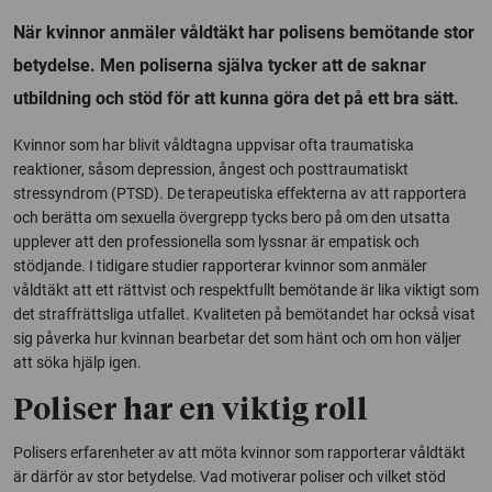
När kvinnor anmäler våldtäkt har polisens bemötande stor
betydelse. Men poliserna själva tycker att de saknar
utbildning och stöd för att kunna göra det på ett bra sätt.
Kvinnor som har blivit våldtagna uppvisar ofta traumatiska
reaktioner, såsom depression, ångest och posttraumatiskt
stressyndrom (PTSD). De terapeutiska effekterna av att rapportera
och berätta om sexuella övergrepp tycks bero på om den utsatta
upplever att den professionella som lyssnar är empatisk och
stödjande. I tidigare studier rapporterar kvinnor som anmäler
våldtäkt att ett rättvist och respektfullt bemötande är lika viktigt som
det straffrättsliga utfallet. Kvaliteten på bemötandet har också visat
sig påverka hur kvinnan bearbetar det som hänt och om hon väljer
att söka hjälp igen.
Poliser har en viktig roll
Polisers erfarenheter av att möta kvinnor som rapporterar våldtäkt
är därför av stor betydelse. Vad motiverar poliser och vilket stöd