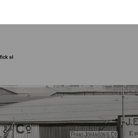
ick el