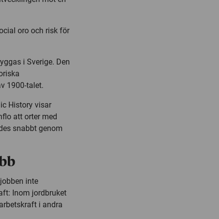
cial oro och risk för
byggas i Sverige. Den
oriska
v 1900-talet.
c History visar
flo att orter med
drades snabbt genom
obb
 jobben inte
aft: Inom jordbruket
rbetskraft i andra