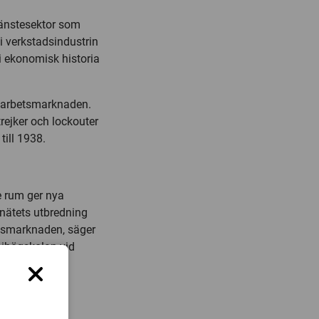
tjänstesektor som
i verkstadsindustrin
i ekonomisk historia
å arbetsmarknaden.
rejker och lockouter
till 1938.
e rum ger nya
lnätets utbredning
etsmarknaden, säger
mihögskolan vid