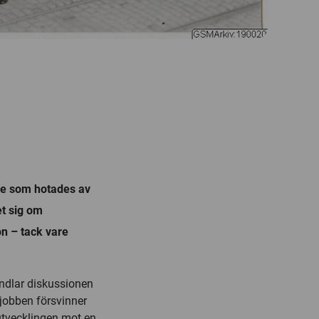
e de som hotades av
et sig om
on – tack vare
andlar diskussionen
jobben försvinner
 utvecklingen mot en