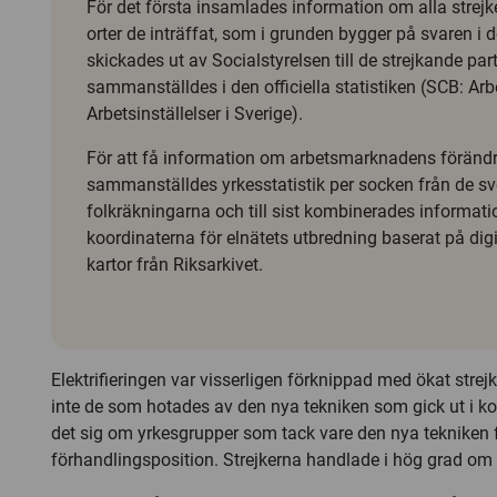
För det första insamlades information om alla strejk
orter de inträffat, som i grunden bygger på svaren i
skickades ut av Socialstyrelsen till de strejkande pa
sammanställdes i den officiella statistiken (SCB: Arbe
Arbetsinställelser i Sverige).
För att få information om arbetsmarknadens föränd
sammanställdes yrkesstatistik per socken från de s
folkräkningarna och till sist kombinerades informat
koordinaterna för elnätets utbredning baserat på dig
kartor från Riksarkivet.
Elektrifieringen var visserligen förknippad med ökat stre
inte de som hotades av den nya tekniken som gick ut i kon
det sig om yrkesgrupper som tack vare den nya tekniken f
förhandlingsposition. Strejkerna handlade i hög grad om