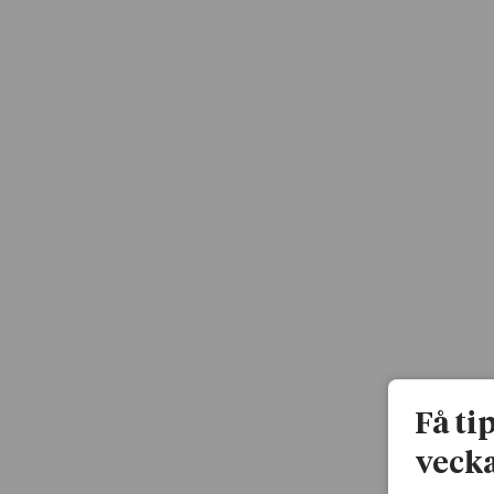
Få ti
vecka