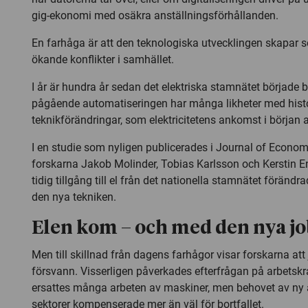
gig-ekonomi med osäkra anställningsförhållanden.
En farhåga är att den teknologiska utvecklingen skapar so
ökande konflikter i samhället.
I år är hundra år sedan det elektriska stamnätet började 
pågående automatiseringen har många likheter med hist
teknikförändringar, som elektricitetens ankomst i början a
I en studie som nyligen publicerades i Journal of Economi
forskarna Jakob Molinder, Tobias Karlsson och Kerstin En
tidig tillgång till el från det nationella stamnätet förän
den nya tekniken.
Elen kom – och med den nya j
Men till skillnad från dagens farhågor visar forskarna att
försvann. Visserligen påverkades efterfrågan på arbetskr
ersattes många arbeten av maskiner, men behovet av ny a
sektorer kompenserade mer än väl för bortfallet.