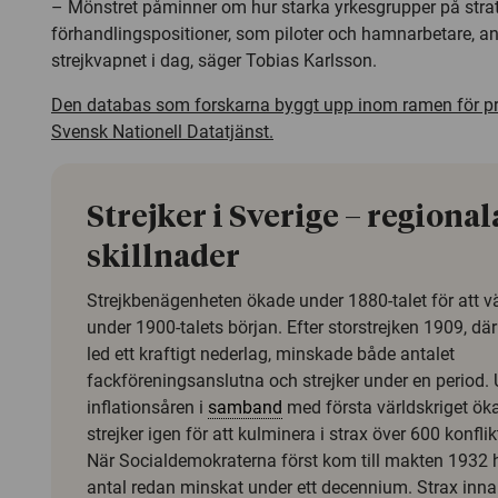
– Mönstret påminner om hur starka yrkesgrupper på stra
förhandlingspositioner, som piloter och hamnarbetare, a
strejkvapnet i dag, säger Tobias Karlsson.
Den databas som forskarna byggt upp inom ramen för p
Svensk Nationell Datatjänst.
Strejker i Sverige – regional
skillnader
Strejkbenägenheten ökade under 1880-talet för att vä
under 1900-talets början. Efter storstrejken 1909, där
led ett kraftigt nederlag, minskade både antalet
fackföreningsanslutna och strejker under en period.
inflationsåren i
samband
med första världskriget ök
strejker igen för att kulminera i strax över 600 konflik
När Socialdemokraterna först kom till makten 1932 
antal redan minskat under ett decennium. Strax inn