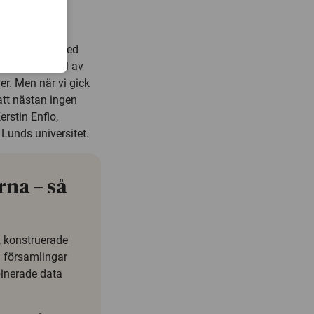
s orsaker.
unde utföras med
minstone en del av
r. Men när vi gick
att nästan ingen
rstin Enflo,
Lunds universitet.
rna – så
r, konstruerade
a församlingar
binerade data