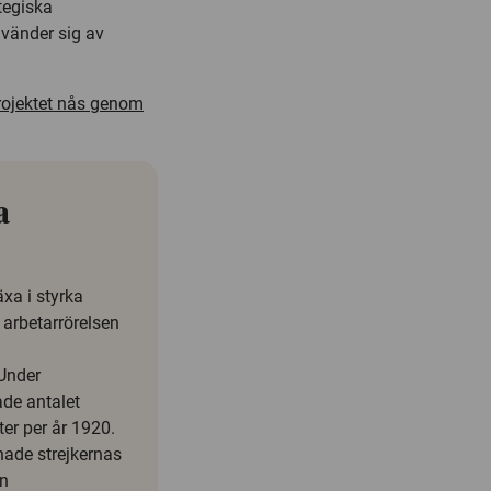
tegiska
nvänder sig av
rojektet nås genom
a
xa i styrka
 arbetarrörelsen
 Under
ade antalet
ter per år 1920.
hade strejkernas
an