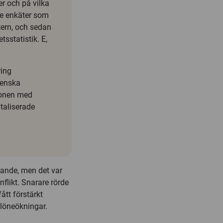
er och på vilka
 de enkäter som
rtern, och sedan
tsstatistik. E,
ring
venska
ionen med
italiserade
jkande, men det var
flikt. Snarare rörde
ått förstärkt
 löneökningar.