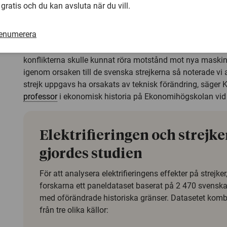
Forskarna har också samlat in information om strejkerna
 gratis och du kan avsluta när du vill.
Sammanställningen förvånade:
renumerera
– Eftersom elektrifieringen innebar att många arbeten k
maskiner i stället för människokraft, tänkte vi oss att åt
konflikterna skulle kunnat röra motstånd mot nya maskine
igenom orsaken till de svenska strejkerna så noterade vi 
strejk uppgavs ha orsakats av teknisk förändring, säger Ke
professor
i ekonomisk historia på Ekonomihögskolan vid 
Elektrifieringen och strejke
gjordes studien
För att analysera elektrifieringens effekter på strejke
forskarna ett paneldataset baserat på 2 470 svensk
med oförändrade historiska gränser. Datasetet kom
från tre olika källor: