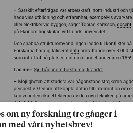
– Särskilt efterfrågad var arbetskraft inom industri och 
hade viss utbildning och erfarenhet, exempelvis svarvare 
eller elektriker vid byggen, säger Tobias Karlsson,
docent
på Ekonomihögskolan vid Lunds universitet.
Den snabba strukturomvandlingen ledde till konflikter p
Forskarna har digitaliserat
data
omfattande över 8 000 st
som inträffat på platser runt om i landet under åren 1859 
Läs mer:
Sju frågor om första maj-firandet
– Möjligheten att studera var någonstans strejkerna ägd
perspektiv. Genom att koppla datan till information om e
kan vi undersöka effekterna av den nya tekniken på arb
Jakob Molinder, forskare i ekonomisk historia på Ekono
Lunds universitet och Uppsala universitet.
ps om ny forskning tre gånger i
Strejkerna för ökade löner
n med vårt nyhetsbrev!