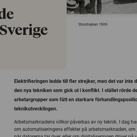
ade
Storstrejken 1909.
 Sverige
Elektrifieringen ledde till fler strejker, men det var int
den nya tekniken som gick ut i konflikt. I stället rörde d
arbetargrupper som fått en starkare förhandlingspositi
teknikutvecklingen.
Arbetsmarknadens villkor påverkas av ny teknik. I dag h
om automatiseringens effekter på arbetsmarknaden, om 
när datorerna tar över, eller om digitaliseringen driver på