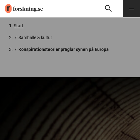
search
Sök
Meny
Gå till innehåll
Start
/
Samhälle & kultur
/
Konspirationsteorier präglar synen på Europa