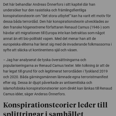
Det här behandlar Andreas Önnerfors i sitt kapitel där han
undersöker hur den rasistiska och främlingsfientliga
konspirationsteorin om ”det stora utbytet” kan ha varit ett motiv för
dessa båda terrordåd. Den här konspirationsteorin utvecklades av
den franske högerextreme författaren Renaud Camus (1946-) som
hävdar att migrationen till Europa inte kan betraktas som något
annat än ett bio-politiskt vapen. Med det menar han att de
europeiska eliterna har lierat sig med de invaderande folkmassorna i
syfte att släcka ut kontinentens själ och väsen.
– Jag har analyserat de tyska översättningarna och
populariseringarna av Renaud Camus texter. Min tolkning är att de
har legat till grund för och legitimerat terrordåden i Tyskland 2019
och 2020. Båda gärningsmännen lämnade egna terroristmanifest
efter sig. Dessa är djupt påverkade av antisemitiska och
islamofobiska konspirationsteorier som direkt kan länkas till Renaud
Camus idéer, säger Anderas Önnerfors.
Konspirationsteorier leder till
splittringar i samhället