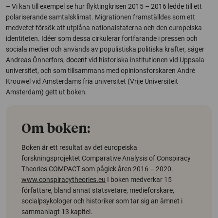
– Vi kan till exempel se hur flyktingkrisen 2015 – 2016 ledde till ett
polariserande samtalsklimat. Migrationen framställdes som ett
medvetet försök att utplåna nationalstaterna och den europeiska
identiteten. Idéer som dessa cirkulerar fortfarande i pressen och
sociala medier och används av populistiska politiska krafter, säger
Andreas Önnerfors,
docent
vid historiska institutionen vid Uppsala
universitet, och som tillsammans med opinionsforskaren André
Krouwel vid Amsterdams fria universitet (Vrije Universiteit
Amsterdam) gett ut boken.
Om boken:
Boken är ett resultat av det europeiska
forskningsprojektet
Comparative Analysis of Conspiracy
Theories
COMPACT som pågick åren 2016 – 2020.
www.conspiracytheories.eu
I boken medverkar 15
författare, bland annat statsvetare, medieforskare,
socialpsykologer och historiker som tar sig an ämnet i
sammanlagt 13 kapitel.