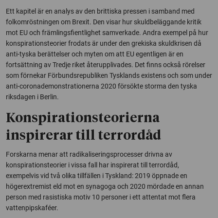
Ett kapitel är en analys av den brittiska pressen i samband med
folkomröstningen om Brexit. Den visar hur skuldbeläggande kritik
mot EU och främlingsfientlighet samverkade. Andra exempel på hur
konspirationsteorier frodats är under den grekiska skuldkrisen då
anti-tyska berättelser och myten om att EU egentligen är en
fortsättning av Tredje riket återupplivades. Det finns också rörelser
som förnekar Förbundsrepubliken Tysklands existens och som under
anti-coronademonstrationerna 2020 försökte storma den tyska
riksdagen i Berlin.
Konspirationsteorierna
inspirerar till terrordåd
Forskarna menar att radikaliseringsprocesser drivna av
konspirationsteorier i vissa fall har inspirerat till terrordåd,
exempelvis vid två olika tillfällen i Tyskland: 2019 öppnade en
högerextremist eld mot en synagoga och 2020 mördade en annan
person med rasistiska motiv 10 personer i ett attentat mot flera
vattenpipskaféer.