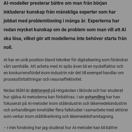
AI-modeller presterar bättre om man från början
inkluderar kunskap från mänskliga experter som har
jobbat med problemlösning i många år. Experterna har
redan mycket kunskap om de problem som man vill att AI
ska lösa, vilket gör att modellerna inte behöver starta från
noll.
AI har en unik position bland tekniker för digitalisering som förändrar
vårt samhälle. Att arbeta med AI spås även bli en nyckelfaktor och
en konkurrensfördel inom industrin när det till exempel handlar om
processförbättringar och resurseffektivitet.
Niclas Ståhl är
doktorand
på Högskolan i Skövde och har studerat
hur själva AI-metoderna kan förbättras. I sin
avhandling
har han
fokuserat på AI-metoder inom stålindustrin och läkemedelsindustrin
och avhandlingen innehåller flera fallstudier i samarbete med aktörer
som verkar inom ståltillverkning och läkemedelsframtagning.
– I min forskning har jag studerat hur AI-metoder kan bli bättre