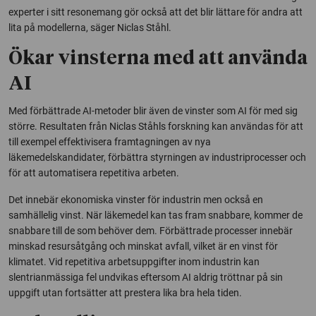
experter i sitt resonemang gör också att det blir lättare för andra att
lita på modellerna, säger Niclas Ståhl.
Ökar vinsterna med att använda
AI
Med förbättrade AI-metoder blir även de vinster som AI för med sig
större. Resultaten från Niclas Ståhls forskning kan användas för att
till exempel effektivisera framtagningen av nya
läkemedelskandidater, förbättra styrningen av industriprocesser och
för att automatisera repetitiva arbeten.
Det innebär ekonomiska vinster för industrin men också en
samhällelig vinst. När läkemedel kan tas fram snabbare, kommer de
snabbare till de som behöver dem. Förbättrade processer innebär
minskad resursåtgång och minskat avfall, vilket är en vinst för
klimatet. Vid repetitiva arbetsuppgifter inom industrin kan
slentrianmässiga fel undvikas eftersom AI aldrig tröttnar på sin
uppgift utan fortsätter att prestera lika bra hela tiden.