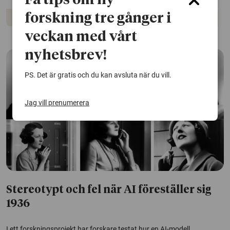
Få tips om ny
forskning tre gånger i
Artificiell intelligens
Media och kommunikation
Politik
veckan med vårt
nyhetsbrev!
PS. Det är gratis och du kan avsluta när du vill.
Jag vill prenumerera
Stereotypt och fel när AI föreställer sig
1936
I ett forskningsprojekt har forskare testat hur en AI-modell