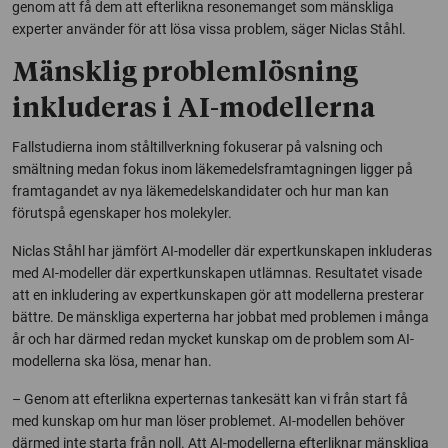
genom att få dem att efterlikna resonemanget som mänskliga
experter använder för att lösa vissa problem, säger Niclas Ståhl.
Mänsklig problemlösning
inkluderas i AI-modellerna
Fallstudierna inom ståltillverkning fokuserar på valsning och
smältning medan fokus inom läkemedelsframtagningen ligger på
framtagandet av nya läkemedelskandidater och hur man kan
förutspå egenskaper hos molekyler.
Niclas Ståhl har jämfört AI-modeller där expertkunskapen inkluderas
med AI-modeller där expertkunskapen utlämnas. Resultatet visade
att en inkludering av expertkunskapen gör att modellerna presterar
bättre. De mänskliga experterna har jobbat med problemen i många
år och har därmed redan mycket kunskap om de problem som AI-
modellerna ska lösa, menar han.
– Genom att efterlikna experternas tankesätt kan vi från start få
med kunskap om hur man löser problemet. AI-modellen behöver
därmed inte starta från noll. Att AI-modellerna efterliknar mänskliga