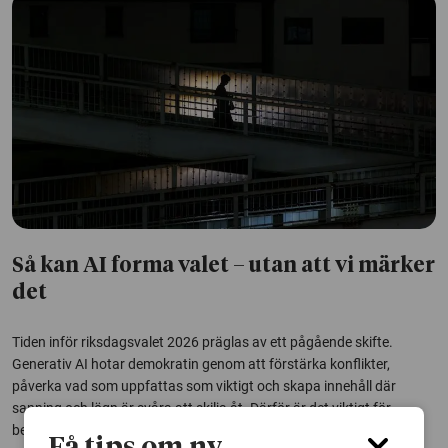
Så kan AI forma valet – utan att vi märker
det
Tiden inför riksdagsvalet 2026 präglas av ett pågående skifte.
Generativ AI hotar demokratin genom att förstärka konflikter,
påverka vad som uppfattas som viktigt och skapa innehåll där
sanning och lögn är svåra att skilja åt. Därför är det viktigt för
beslutsfattare, medier och...