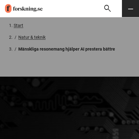
search
Sök
Meny
Gå till innehåll
Start
/
Natur & teknik
/
Mänskliga resonemang hjälper AI prestera bättre