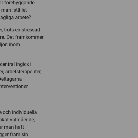
etar förebyggande
 man istället
dagliga arbete?
, trots en stressad
are. Det framkommer
iljön inom
entral ingick i
er, arbetsterapeuter,
 Deltagarna
nterventioner.
e och individuella
 ökat välmående,
der man haft
ägger fram sin