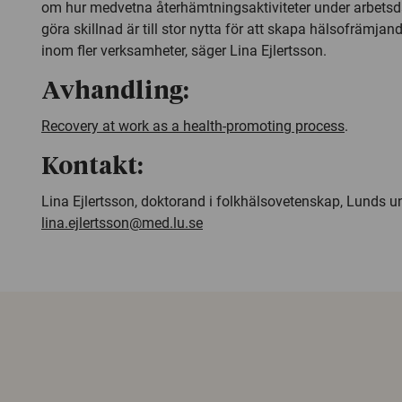
om hur medvetna återhämtningsaktiviteter under arbetsd
göra skillnad är till stor nytta för att skapa hälsofrämjan
inom fler verksamheter, säger Lina Ejlertsson.
Avhandling:
Recovery at work as a health-promoting process
.
Kontakt:
Lina Ejlertsson, doktorand i folkhälsovetenskap, Lunds uni
lina.ejlertsson@med.lu.se