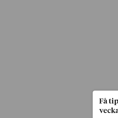
Få ti
vecka