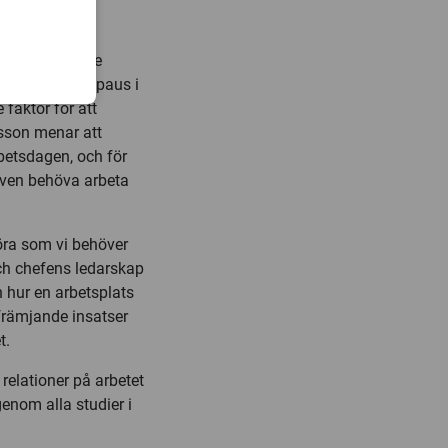
rskarna riktade
ta sig tid för paus i
faktor för att
tsson menar att
rbetsdagen, och för
även behöva arbeta
öra som vi behöver
och chefens ledarskap
h hur en arbetsplats
främjande insatser
t.
relationer på arbetet
genom alla studier i