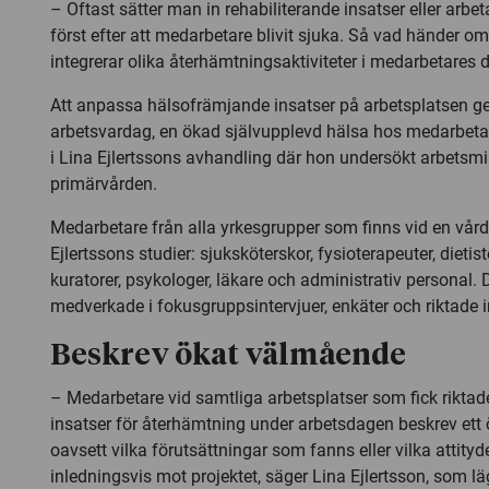
– Oftast sätter man in rehabiliterande insatser eller arb
först efter att medarbetare blivit sjuka. Så vad händer om
integrerar olika återhämtningsaktiviteter i medarbetares 
Att anpassa hälsofrämjande insatser på arbetsplatsen ger
arbetsvardag, en ökad självupplevd hälsa hos medarbet
i Lina Ejlertssons avhandling där hon undersökt arbetsm
primärvården.
Medarbetare från alla yrkesgrupper som finns vid en vårdc
Ejlertssons studier: sjuksköterskor, fysioterapeuter, dietist
kuratorer, psykologer, läkare och administrativ personal.
medverkade i fokusgruppsintervjuer, enkäter och riktade i
Beskrev ökat välmående
– Medarbetare vid samtliga arbetsplatser som fick riktad
insatser för återhämtning under arbetsdagen beskrev ett
oavsett vilka förutsättningar som fanns eller vilka attity
inledningsvis mot projektet, säger Lina Ejlertsson, som l