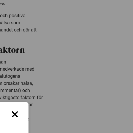
ess
.
 och positiva
 hälsa som
nandet och gör att
faktorn
nan
e medverkade med
salutogena
m orsakar hälsa,
kommentar) och
iktigaste faktorn för
nästa studie där
dagen.
rbarhet är tre