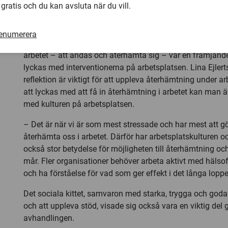
 gratis och du kan avsluta när du vill.
Okej att ta en paus
I de två senare studierna genomförde och utvärderade fo
renumerera
insatser med fokus på återhämtning. Legitimitet för att få 
arbetet – att andas och återhämta sig – var en främjande 
lyckas med interventionerna på arbetsplatsen. Lina Ejler
reflektion är viktigt för att uppleva återhämtning under a
att lyckas med att få in återhämtning i arbetet kan man 
med kulturen på arbetsplatsen.
– Det är när vi är som mest stressade och har mest att g
återhämta oss i arbetet. Därför har arbetsplatskulturen 
också stor betydelse för möjligheten till återhämtning oc
mår. Fler organisationer behöver arbeta aktivt med hälso
och ha förståelse för vad som ger effekt i det långa loppe
Det sociala kittet, samvaron med starka, trygga och goda 
och att uppleva stöd, visade sig också vara en viktig del 
avhandlingen.