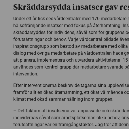
Skräddarsydda insatser gav re
Under ett år fick sex vårdcentraler med 170 medarbetare 
hälsofrämjande insatser med fokus på återhämtning. Ins
skräddarsyddes för individens, såväl som för gruppens o
förutsättningar och behov. Varje vårdcentral bildade äve
inspirationsgrupp som bestod av medarbetare med olika p
dialog med övriga medarbetare på vårdcentralen hade g
att planera, implementera och utvärdera aktiviteterna. 15
användes som
kontrollgrupp
där medarbetare svarade på
intervention.
Efter interventionerna beskrev deltagarna sina upplevels
framför allt en ökad återhämtning, ett ökat välmående oc
klimat med ökad sammanhållning inom gruppen.
– Det faktum att insatserna var anpassade och skräddar
individernas såväl som arbetsplatsernas olika behov, ön
förutsättningar var en framgångsfaktor. Jag tror att de