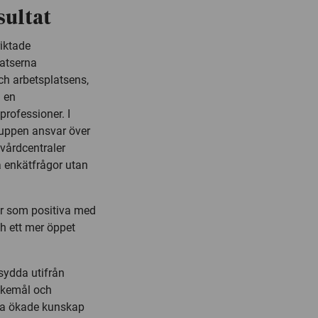
sultat
riktade
atserna
ch arbetsplatsens,
n en
rofessioner. I
ruppen ansvar över
 vårdcentraler
 enkätfrågor utan
er som positiva med
h ett mer öppet
sydda utifrån
skemål och
nna ökade kunskap