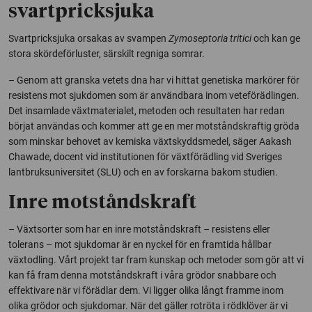
svartpricksjuka
Svartpricksjuka orsakas av svampen
Zymoseptoria tritici
och kan ge
stora skördeförluster, särskilt regniga somrar.
– Genom att granska vetets dna har vi hittat genetiska markörer för
resistens mot sjukdomen som är användbara inom veteförädlingen.
Det insamlade växtmaterialet, metoden och resultaten har redan
börjat användas och kommer att ge en mer motståndskraftig gröda
som minskar behovet av kemiska växtskyddsmedel, säger Aakash
Chawade, docent vid institutionen för växtförädling vid Sveriges
lantbruksuniversitet (SLU) och en av forskarna bakom studien.
Inre motståndskraft
– Växtsorter som har en inre motståndskraft – resistens eller
tolerans – mot sjukdomar är en nyckel för en framtida hållbar
växtodling. Vårt projekt tar fram kunskap och metoder som gör att vi
kan få fram denna motståndskraft i våra grödor snabbare och
effektivare när vi förädlar dem. Vi ligger olika långt framme inom
olika grödor och sjukdomar. När det gäller rotröta i rödklöver är vi