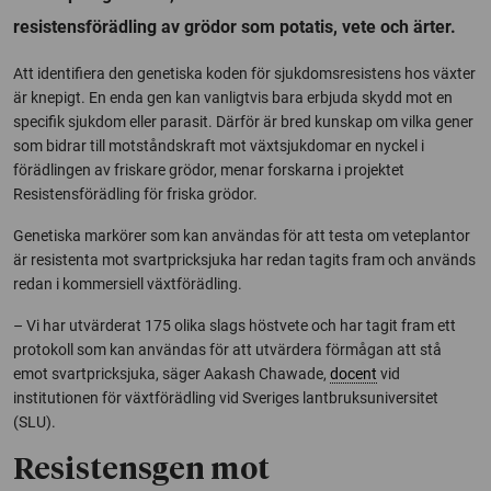
resistensförädling av grödor som potatis, vete och ärter.
Att identifiera den genetiska koden för sjukdomsresistens hos växter
är knepigt. En enda gen kan vanligtvis bara erbjuda skydd mot en
specifik sjukdom eller parasit. Därför är bred kunskap om vilka gener
som bidrar till motståndskraft mot växtsjukdomar en nyckel i
förädlingen av friskare grödor, menar forskarna i projektet
Resistensförädling för friska grödor.
Genetiska markörer som kan användas för att testa om veteplantor
är resistenta mot svartpricksjuka har redan tagits fram och används
redan i kommersiell växtförädling.
– Vi har utvärderat 175 olika slags höstvete och har tagit fram ett
protokoll som kan användas för att utvärdera förmågan att stå
emot svartpricksjuka, säger Aakash Chawade,
docent
vid
institutionen för växtförädling vid Sveriges lantbruksuniversitet
(SLU).
Resistensgen mot