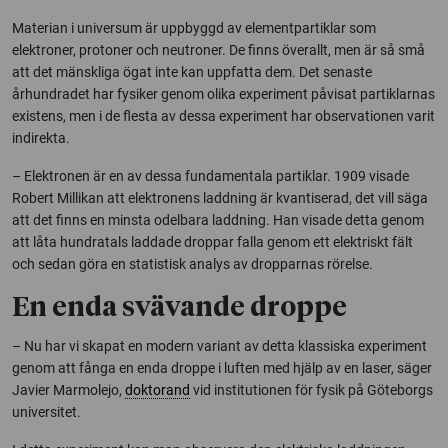
Materian i universum är uppbyggd av elementpartiklar som
elektroner, protoner och neutroner. De finns överallt, men är så små
att det mänskliga ögat inte kan uppfatta dem. Det senaste
århundradet har fysiker genom olika experiment påvisat partiklarnas
existens, men i de flesta av dessa experiment har observationen varit
indirekta.
– Elektronen är en av dessa fundamentala partiklar. 1909 visade
Robert Millikan att elektronens laddning är kvantiserad, det vill säga
att det finns en minsta odelbara laddning. Han visade detta genom
att låta hundratals laddade droppar falla genom ett elektriskt fält
och sedan göra en statistisk analys av dropparnas rörelse.
En enda svävande droppe
– Nu har vi skapat en modern variant av detta klassiska experiment
genom att fånga en enda droppe i luften med hjälp av en laser, säger
Javier Marmolejo,
doktorand
vid institutionen för fysik på Göteborgs
universitet.