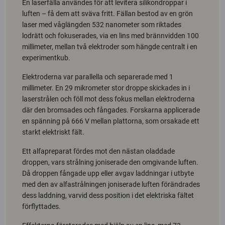
En laserfälla användes för att levitera silikondroppar i
luften – få dem att sväva fritt. Fällan bestod av en grön
laser med våglängden 532 nanometer som riktades
lodrätt och fokuserades, via en lins med brännvidden 100
millimeter, mellan två elektroder som hängde centralt i en
experimentkub.
Elektroderna var parallella och separerade med 1
millimeter. En 29 mikrometer stor droppe skickades in i
laserstrålen och föll mot dess fokus mellan elektroderna
där den bromsades och fångades. Forskarna applicerade
en spänning på 666 V mellan plattorna, som orsakade ett
starkt elektriskt fält.
Ett alfapreparat fördes mot den nästan oladdade
droppen, vars strålning joniserade den omgivande luften.
Då droppen fångade upp eller avgav laddningar i utbyte
med den av alfastrålningen joniserade luften förändrades
dess laddning, varvid dess position i det elektriska fältet
förflyttades.