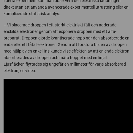
I detta experiment kan man observera den elektriska laddningen
direkt utan att använda avancerade experimentell utrustning eller en
komplicerade statistisk analys.
– Vi placerade droppen i ett starkt elektriskt fält och adderade
enskilda elektroner genom att exponera droppen med ett alfa-
preparat. Droppen gjorde kvantiserade hopp när den absorberade en
enda eller ett fåtal elektroner. Genom att förstora bilden av droppen
med hjälp av en enkel lins kunde vi se effekten av att en enda elektron
absorberades av droppen och mäta hoppet med en linjal.
Ljusfläcken flyttades sig ungefär en millimeter för varje absorberad
elektron, se video.