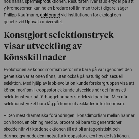
hos hanar, spermieproduktionen. Resultaten i vår studie tyder på att
y-kromosomen kan ha en bredare roll än man trott tidigare, säger
Philipp Kaufmann,
doktorand
vid institutionen för ekologi och
genetik vid Uppsala universitet.
Konstgjort selektionstryck
visar utveckling av
könsskillnader
Evolutionen av könsdimorfism beror inte bara på var i genomet den
genetiska variationen finns, utan också på naturlig och sexuell
selektion. Med hjälp av labb-evolution kunde forskargruppen visa att
könsdimorfism i kroppsstorlek kunde utvecklas när det fanns ett
selektionstryck på förbaggehannars storlek vid parning. Men när
selektionstrycket bara låg på honor utvecklades inte dimorfism.
– Den mest dramatiska förändringen i könsdimorfism mellan hannar
och honor, en ökning med 50 procent på bara tio generationer
skedde när vi riktade selektionen till att bli antagonistiskt och
därmed gynnade den motsatta kroppsstorleken hos de två könen.