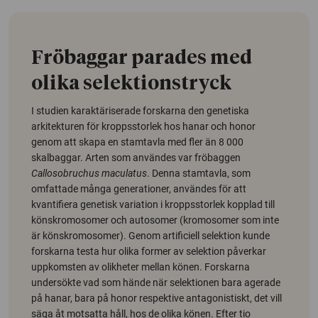
Fröbaggar parades med
olika selektionstryck
I studien karaktäriserade forskarna den genetiska
arkitekturen för kroppsstorlek hos hanar och honor
genom att skapa en stamtavla med fler än 8 000
skalbaggar. Arten som användes var fröbaggen
Callosobruchus maculatus
. Denna stamtavla, som
omfattade många generationer, användes för att
kvantifiera genetisk variation i kroppsstorlek kopplad till
könskromosomer och autosomer (kromosomer som inte
är könskromosomer). Genom artificiell selektion kunde
forskarna testa hur olika former av selektion påverkar
uppkomsten av olikheter mellan könen. Forskarna
undersökte vad som hände när selektionen bara agerade
på hanar, bara på honor respektive antagonistiskt, det vill
säga åt motsatta håll, hos de olika könen. Efter tio