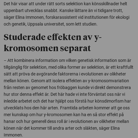
Det här visar att under rätt sorts selektion kan könsskillnader helt
uppenbart utvecklas snabbt. Kanske lättare än vi tidigare trott,
säger Elina Immonen, forskarassistent vid institutionen för ekologi
och genetik, Uppsala universitet, som lett studien.
Studerade effekten av y-
kromosomen separat
– Att kombinera information om vilken genetisk information som är
tillgänglig för selektion, med olika former av selektion, är ett kraftfullt
sätt att pröva de avgörande faktorerna i evolutionen av olikheter
mellan könen. Genom att isolera effekten av y-kromosomvariation
från resten av genomet hos fröbaggen kunde vi direkt demonstrera
hur stor denna effekt är. Det här hade vi inte förväntat oss när vi
inledde arbetet och det har hjälpt oss förstå hur könsdimorfism har
utvecklats hos den här arten. Framtida arbeten kommer att ge oss
mer kunskap om hur y-kromosomen kan ha en så stor effekt på
hanar och hur generell dess roll är i evolutionen av olikheter mellan
könen när det kommer till andra arter och släkten, säger Elina
Immonen.