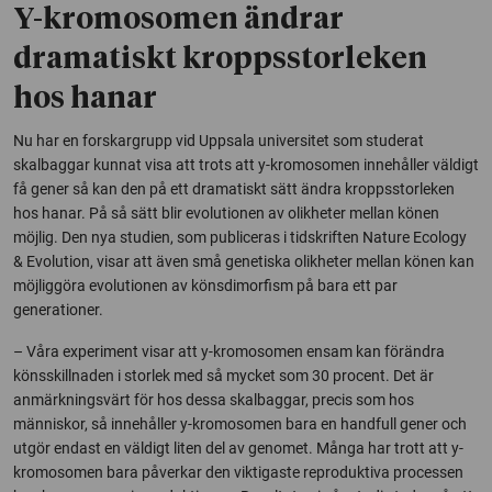
Y-kromosomen ändrar
dramatiskt kroppsstorleken
hos hanar
Nu har en forskargrupp vid Uppsala universitet som studerat
skalbaggar kunnat visa att trots att y-kromosomen innehåller väldigt
få gener så kan den på ett dramatiskt sätt ändra kroppsstorleken
hos hanar. På så sätt blir evolutionen av olikheter mellan könen
möjlig. Den nya studien, som publiceras i tidskriften
Nature Ecology
& Evolution
, visar att även små genetiska olikheter mellan könen kan
möjliggöra evolutionen av könsdimorfism på bara ett par
generationer.
– Våra experiment visar att y-kromosomen ensam kan förändra
könsskillnaden i storlek med så mycket som 30 procent. Det är
anmärkningsvärt för hos dessa skalbaggar, precis som hos
människor, så innehåller y-kromosomen bara en handfull gener och
utgör endast en väldigt liten del av genomet. Många har trott att y-
kromosomen bara påverkar den viktigaste reproduktiva processen