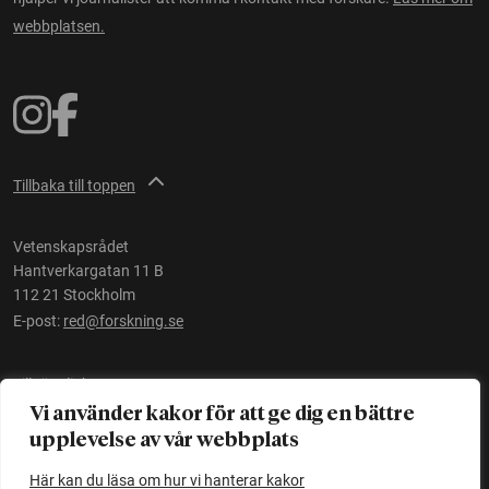
webbplatsen.
Tillbaka till toppen
Vetenskapsrådet
Hantverkargatan 11 B
112 21 Stockholm
E-post:
red@forskning.se
Tillgänglighet
Vi använder kakor för att ge dig en bättre
upplevelse av vår webbplats
Ett initiativ av
Vetenskapsrådet
Här kan du läsa om hur vi hanterar kakor