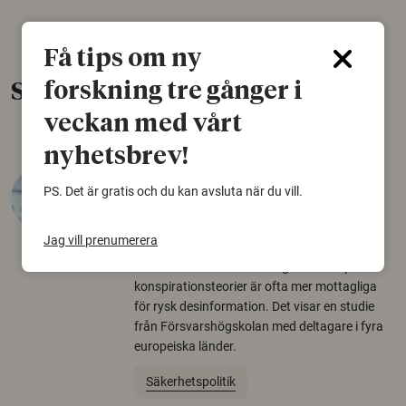
Få tips om ny
forskning tre gånger i
Senaste nytt
veckan med vårt
nyhetsbrev!
Varför tror vissa på rysk
PS. Det är gratis och du kan avsluta när du vill.
desinformation?
30 juli 2026
Jag vill prenumerera
Personer som är mer benägna att tro på
konspirationsteorier är ofta mer mottagliga
för rysk desinformation. Det visar en studie
från Försvarshögskolan med deltagare i fyra
europeiska länder.
Säkerhetspolitik