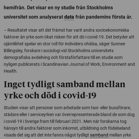
hemifrån. Det visar en ny studie från Stockholms
universitet som analyserat
data
från pandemins första år.
– Resultatet visar att det främst har varit andra socioekonomiska
faktorer än yrke som ökat risken för att dö i covid-19. Det betyder att
ojämlikhet spelar en stor roll för individers ohälsa, säger Sunnee
Billingsley, forskare i sociologi vid Stockholms universitets
demografiska avdelning och förstaförfattare till en studie som
nyligen publicerats i Scandinavian Journal of Work, Environment and
Health.
Inget tydligt samband mellan
yrke och död i covid-19
Studien visar att personer som arbetade som taxi- eller bussförare,
städare eller i serviceyrken var överrepresenterade bland de som dog
i covid-19 i Sverige fram till februari 2021. Men när forskarna tog
hänsyn till andra faktorer som inkomst, utbildning och födelseland
visade det sig att det inte fanns något tydligt
samband
mellan yrke