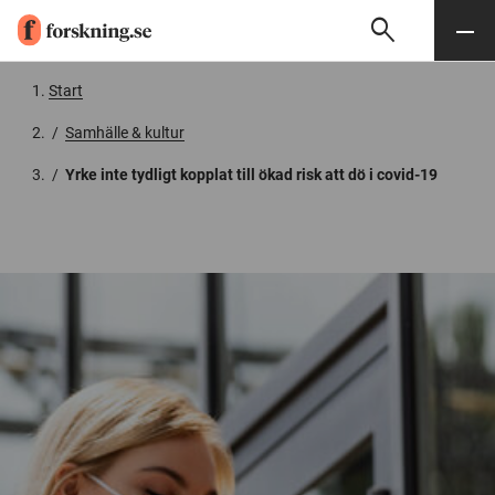
search
Sök
Meny
Gå till innehåll
Start
/
Samhälle & kultur
/
Yrke inte tydligt kopplat till ökad risk att dö i covid-19