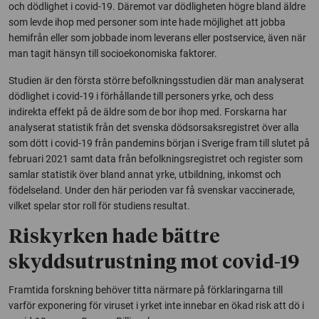
och dödlighet i covid-19. Däremot var dödligheten högre bland äldre
som levde ihop med personer som inte hade möjlighet att jobba
hemifrån eller som jobbade inom leverans eller postservice, även när
man tagit hänsyn till socioekonomiska faktorer.
Studien är den första större befolkningsstudien där man analyserat
dödlighet i covid-19 i förhållande till personers yrke, och dess
indirekta effekt på de äldre som de bor ihop med. Forskarna har
analyserat statistik från det svenska dödsorsaksregistret över alla
som dött i covid-19 från pandemins början i Sverige fram till slutet på
februari 2021 samt data från befolkningsregistret och register som
samlar statistik över bland annat yrke, utbildning, inkomst och
födelseland. Under den här perioden var få svenskar vaccinerade,
vilket spelar stor roll för studiens resultat.
Riskyrken hade bättre
skyddsutrustning mot covid-19
Framtida forskning behöver titta närmare på förklaringarna till
varför exponering för viruset i yrket inte innebar en ökad risk att dö i