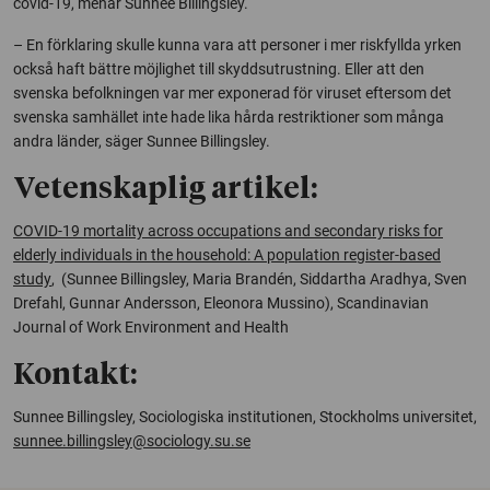
covid-19, menar Sunnee Billingsley.
– En förklaring skulle kunna vara att personer i mer riskfyllda yrken
också haft bättre möjlighet till skyddsutrustning. Eller att den
svenska befolkningen var mer exponerad för viruset eftersom det
svenska samhället inte hade lika hårda restriktioner som många
andra länder, säger Sunnee Billingsley.
Vetenskaplig artikel:
COVID-19 mortality across occupations and secondary risks for
elderly individuals in the household: A population register-based
study
, (Sunnee Billingsley, Maria Brandén, Siddartha Aradhya, Sven
Drefahl, Gunnar Andersson, Eleonora Mussino),
Scandinavian
Journal of Work Environment and Health
Kontakt:
Sunnee Billingsley, Sociologiska institutionen, Stockholms universitet,
sunnee.billingsley@sociology.su.se