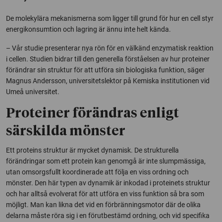
De molekylära mekanismerna som ligger till grund för hur en cell styr
energikonsumtion och lagring är ännu inte helt kända.
– Vår studie presenterar nya rön för en välkänd enzymatisk reaktion
i cellen. Studien bidrar till den generella förståelsen av hur proteiner
förändrar sin struktur för att utföra sin biologiska funktion, säger
Magnus Andersson, universitetslektor på Kemiska institutionen vid
Umeå universitet.
Proteiner förändras enligt
särskilda mönster
Ett proteins struktur är mycket dynamisk. De strukturella
förändringar som ett protein kan genomgå är inte slumpmässiga,
utan omsorgsfullt koordinerade att följa en viss ordning och
mönster. Den här typen av dynamik är inkodad i proteinets struktur
och har alltså evolverat för att utföra en viss funktion så bra som
möjligt. Man kan likna det vid en förbränningsmotor där de olika
delarna måste röra sig i en förutbestämd ordning, och vid specifika