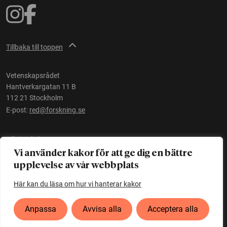
Tillbaka till toppen
Vetenskapsrådet
Hantverkargatan 11 B
112 21 Stockholm
E-post:
red@forskning.se
Tillgänglighet
Vi använder kakor för att ge dig en bättre
upplevelse av vår webbplats
Ett initiativ av
Vetenskapsrådet
Här kan du läsa om hur vi hanterar kakor
Anpassa
Avvisa alla
Acceptera alla