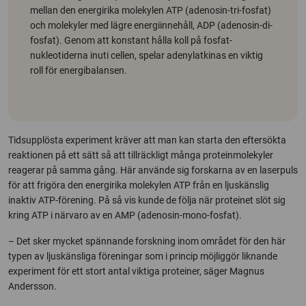
mellan den energirika molekylen ATP (adenosin-tri-fosfat)
och molekyler med lägre energiinnehåll, ADP (adenosin-di-
fosfat). Genom att konstant hålla koll på fosfat-
nukleotiderna inuti cellen, spelar adenylatkinas en viktig
roll för energibalansen.
Tidsupplösta experiment kräver att man kan starta den eftersökta
reaktionen på ett sätt så att tillräckligt många proteinmolekyler
reagerar på samma gång. Här använde sig forskarna av en laserpuls
för att frigöra den energirika molekylen ATP från en ljuskänslig
inaktiv ATP-förening. På så vis kunde de följa när proteinet slöt sig
kring ATP i närvaro av en AMP (adenosin-mono-fosfat).
– Det sker mycket spännande forskning inom området för den här
typen av ljuskänsliga föreningar som i princip möjliggör liknande
experiment för ett stort antal viktiga proteiner, säger Magnus
Andersson.