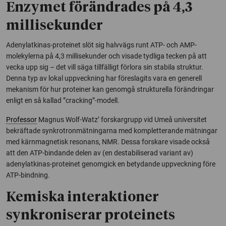
Enzymet förändrades på 4,3
millisekunder
Adenylatkinas-proteinet slöt sig halvvägs runt ATP- och AMP-
molekylerna på 4,3 millisekunder och visade tydliga tecken på att
vecka upp sig – det vill säga tillfälligt förlora sin stabila struktur.
Denna typ av lokal uppveckning har föreslagits vara en generell
mekanism för hur proteiner kan genomgå strukturella förändringar
enligt en så kallad ”cracking”-modell.
Professor
Magnus Wolf-Watz’ forskargrupp vid Umeå universitet
bekräftade synkrotronmätningarna med kompletterande mätningar
med kärnmagnetisk resonans, NMR. Dessa forskare visade också
att den ATP-bindande delen av (en destabiliserad variant av)
adenylatkinas-proteinet genomgick en betydande uppveckning före
ATP-bindning.
Kemiska interaktioner
synkroniserar proteinets