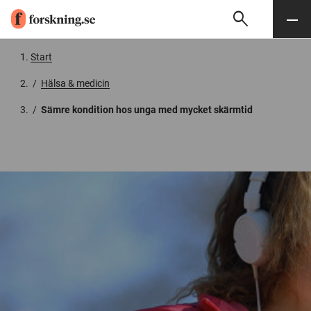
search
Sök
Meny
Gå till innehåll
Start
/
Hälsa & medicin
/
Sämre kondition hos unga med mycket skärmtid