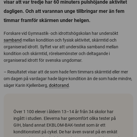
visar att var tredje har 60 minuters pulshöjande aktivitet
dagligen. Och att varannan unge tillbringar mer än fem
timmar framför skärmen under helgen.
Forskare vid Gymnastik- och idrottshögskolan har undersökt
samband
mellan kondition och fysisk aktivitet, skärmtid och
organiserad idrott. Syftet var att undersöka samband mellan
kondition och skärmtid, rörelsemönster och deltagande i
organiserad idrott för svenska ungdomar.
– Resultatet visar att de som hade fem timmars skärmtid eller mer
om dagen på vardagar hade lägre kondition än de som hade mindre,
säger Karin Kjellenberg,
doktorand
.
Över 1 100 elever i åldern 13–14 år från 34 skolor har
ingått i studien. Eleverna har genomfört olika tester på
GIH, bland annat EKBLOM-BAK-testet som är ett
konditionstest på cykel. De har även svarat på en enkät