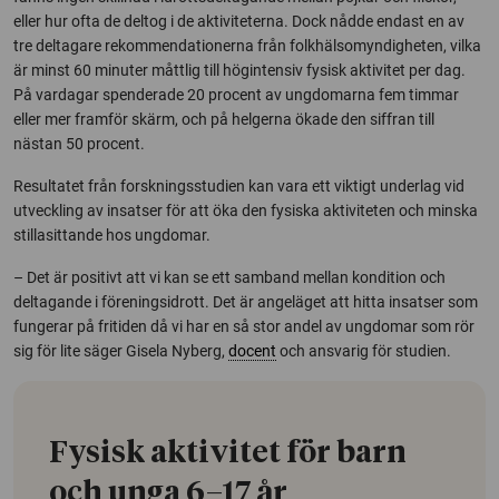
eller hur ofta de deltog i de aktiviteterna. Dock nådde endast en av
tre deltagare rekommendationerna från folkhälsomyndigheten, vilka
är minst 60 minuter måttlig till högintensiv fysisk aktivitet per dag.
På vardagar spenderade 20 procent av ungdomarna fem timmar
eller mer framför skärm, och på helgerna ökade den siffran till
nästan 50 procent.
Resultatet från forskningsstudien kan vara ett viktigt underlag vid
utveckling av insatser för att öka den fysiska aktiviteten och minska
stillasittande hos ungdomar.
– Det är positivt att vi kan se ett samband mellan kondition och
deltagande i föreningsidrott. Det är angeläget att hitta insatser som
fungerar på fritiden då vi har en så stor andel av ungdomar som rör
sig för lite säger Gisela Nyberg,
docent
och ansvarig för studien.
Fysisk aktivitet för barn
och unga 6–17 år