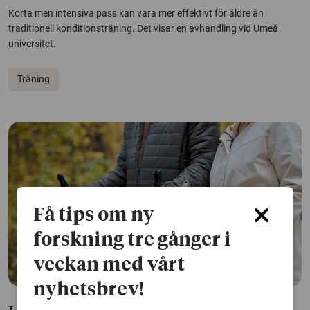
Korta men intensiva pass kan vara mer effektivt för äldre än
traditionell konditionsträning. Det visar en avhandling vid Umeå
universitet.
Träning
Få tips om ny
forskning tre gånger i
veckan med vårt
nyhetsbrev!