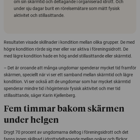
om sin skärmtid och deltagande i organiserad idrott. Och
under sju dagar burit en rörelsemätare som mätt fysisk
aktivitet och stillasittande.
Resultaten visade skillnader i kondition mellan olika grupper. De med
högre kondition rörde sig mer eller var aktiva i föreningsidrott. De
med lägre kondition hade en hög andel stillasittande eller skärmtid.
– Det är oroande att många ungdomar spenderar mycket tid framför
skärmen, speciellt när vi ser ett samband mellan skärmtid och lägre
kondition. Vi ser också att de ungdomar som har mycket skärmtid
spenderar mindre tid i högintensiv fysisk aktivitet och mer tid
stillasittande, säger Karin Kjellenberg.
Fem timmar bakom skärmen
under helgen
Drygt 70 procent av ungdomarna deltog i föreningsidrott och det
fanns ingen skillnad i idrottsdeltagande mellan pojkar och flickor,