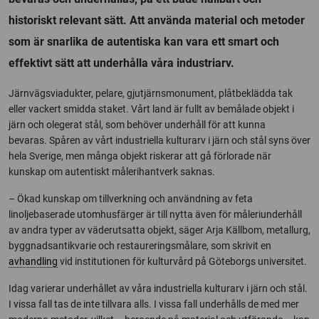
historiskt relevant sätt. Att använda material och metoder
som är snarlika de autentiska kan vara ett smart och
effektivt sätt att underhålla våra industriarv.
Järnvägsviadukter, pelare, gjutjärnsmonument, plåtbeklädda tak
eller vackert smidda staket. Vårt land är fullt av bemålade objekt i
järn och olegerat stål, som behöver underhåll för att kunna
bevaras. Spåren av vårt industriella kulturarv i järn och stål syns över
hela Sverige, men många objekt riskerar att gå förlorade när
kunskap om autentiskt målerihantverk saknas.
– Ökad kunskap om tillverkning och användning av feta
linoljebaserade utomhusfärger är till nytta även för måleriunderhåll
av andra typer av väderutsatta objekt, säger Arja Källbom, metallurg,
byggnadsantikvarie och restaureringsmålare, som skrivit en
avhandling
vid institutionen för kulturvård på Göteborgs universitet.
Idag varierar underhållet av våra industriella kulturarv i järn och stål.
I vissa fall tas de inte tillvara alls. I vissa fall underhålls de med mer