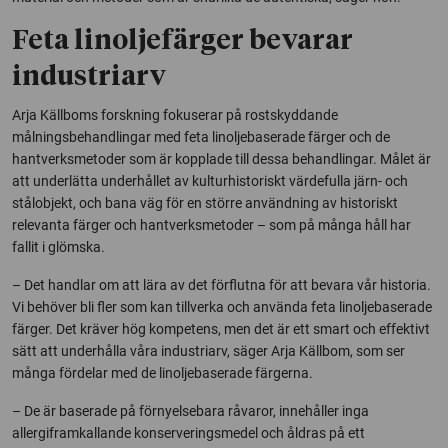
Feta linoljefärger bevarar
industriarv
Arja Källboms forskning fokuserar på rostskyddande
målningsbehandlingar med feta linoljebaserade färger och de
hantverksmetoder som är kopplade till dessa behandlingar. Målet är
att underlätta underhållet av kulturhistoriskt värdefulla järn- och
stålobjekt, och bana väg för en större användning av historiskt
relevanta färger och hantverksmetoder – som på många håll har
fallit i glömska.
– Det handlar om att lära av det förflutna för att bevara vår historia.
Vi behöver bli fler som kan tillverka och använda feta linoljebaserade
färger. Det kräver hög kompetens, men det är ett smart och effektivt
sätt att underhålla våra industriarv, säger Arja Källbom, som ser
många fördelar med de linoljebaserade färgerna.
– De är baserade på förnyelsebara råvaror, innehåller inga
allergiframkallande konserveringsmedel och åldras på ett