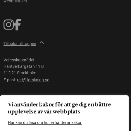
webbplatsen.
Tillbaka till toppen
Vetenskapsrådet
Hantverkargatan 11 B
112 21 Stockholm
E-post:
red@forskning.se
Tillgänglighet
Vi använder kakor för att ge dig en bättre
upplevelse av vår webbplats
Ett initiativ av
Vetenskapsrådet
Här kan du läsa om hur vi hanterar kakor