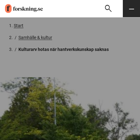
search
Sök
Meny
Gå till innehåll
Start
/
Samhälle & kultur
/
Kulturarv hotas när hantverkskunskap saknas