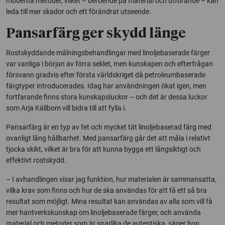
moderna metoder, vilket – beroende på material och utförande – kan
leda till mer skador och ett förändrat utseende.
Pansarfärg ger skydd länge
Rostskyddande målningsbehandlingar med linoljebaserade färger
var vanliga i början av förra seklet, men kunskapen och efterfrågan
försvann gradvis efter första världskriget då petroleumbaserade
färgtyper introducerades. Idag har användningen ökat igen, men
fortfarande finns stora kunskapsluckor – och det är dessa luckor
som Arja Källbom vill bidra till att fylla i.
Pansarfärg är en typ av fet och mycket tät linoljebaserad färg med
ovanligt lång hållbarhet. Med pansarfärg går det att måla i relativt
tjocka skikt, vilket är bra för att kunna bygga ett långsiktigt och
effektivt rostskydd.
– I avhandlingen visar jag funktion, hur materialen är sammansatta,
vilka krav som finns och hur de ska användas för att få ett så bra
resultat som möjligt. Mina resultat kan användas av alla som vill få
mer hantverkskunskap om linoljebaserade färger, och använda
material och metoder som är snarlika de autentiska, säger hon.