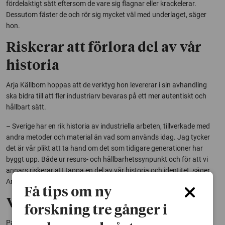
fördelaktigt sätt eftersom de vare sig flagnar eller krackelerar.
Dessutom fäster de och rör sig mycket väl med underlaget, säger
hon.
Riskerar att förlora del av vår
historia
Arja Källbom hoppas att de verktyg hon levererar i sin avhandling
ska bidra till att fler industriarv bevaras på ett mer autentiskt och
hållbart sätt.
– Sverige har en rik historia av industriella arbeten, tillverkade med
andra metoder och material än vad som används idag. Jag tycker
det är vår plikt att ta hand om det som tidigare generationer har
byggt upp. Både ur resurs- och hållbarhetssynpunkt och för att vi
annars riskerar att tappa en del av vår historia och identitet, säger
Arja Källbom.
Få tips om ny
Vetenskaplig avhandling:
forskning tre gånger i
Painting Treatments of Weather-Exposed Ferrous Heritage.