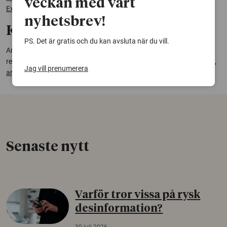
veckan med vårt
Exploration of Oil Varnish Paints and Painting Skills
,
Arja Källbom
nyhetsbrev!
Kontakt:
PS. Det är gratis och du kan avsluta när du vill.
Arja Källbom, metallurg, byggnadsantikvarie och
restaureringsmålare, Hantverkslaboratoriet, Göteborgs universitet,
Jag vill prenumerera
arja.kallbom@conservation.gu.se
Senaste nytt
Varför tror vissa på rysk
desinformation?
30 juli 2026