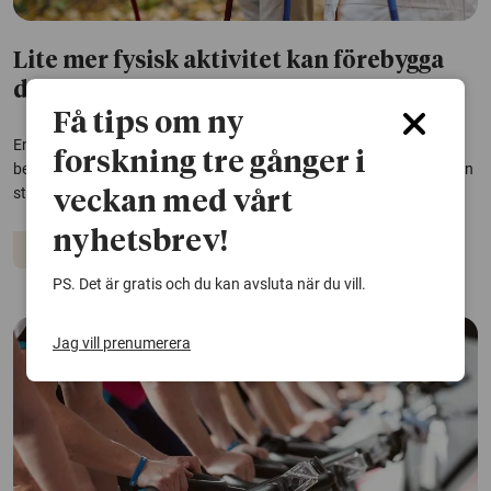
Lite mer fysisk aktivitet kan förebygga
dödsfall
Få tips om ny
En rask promenad på fem minuter extra om dagen kan ha stor
forskning tre gånger i
betydelse för folkhälsan och förebygga många dödsfall. Det visar en
studie som omfattar 135 000 äldre personer.
veckan med vårt
nyhetsbrev!
Träning
Åldrande
PS. Det är gratis och du kan avsluta när du vill.
Jag vill prenumerera