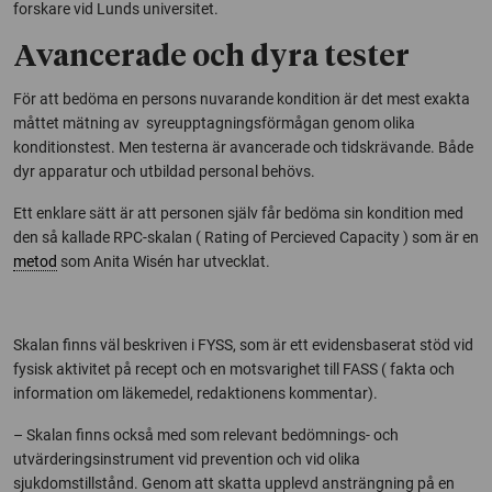
forskare vid Lunds universitet.
Avancerade och dyra tester
För att bedöma en persons nuvarande kondition är det mest exakta
måttet mätning av syreupptagningsförmågan genom olika
konditionstest. Men testerna är avancerade och tidskrävande. Både
dyr apparatur och utbildad personal behövs.
Ett enklare sätt är att personen själv får bedöma sin kondition med
den så kallade RPC-skalan (
Rating of Percieved Capacity
) som är en
metod
som Anita Wisén har utvecklat.
Skalan finns väl beskriven i FYSS, som är ett evidensbaserat stöd vid
fysisk aktivitet på recept och en motsvarighet till FASS ( fakta och
information om läkemedel, redaktionens kommentar).
– Skalan finns också med som relevant bedömnings- och
utvärderingsinstrument vid prevention och vid olika
sjukdomstillstånd. Genom att skatta upplevd ansträngning på en