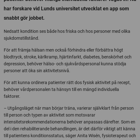
har forskare vid Lunds universitet utvecklat en app som
snabbt gör jobbet.
Nedsatt kondition ses både hos friska och hos personer med olika
sjukdomstillstånd.
För att främja hälsan men också förhindra eller förbättra högt
blodtryck, stroke, kärlkramp, hjärtinfarkt, diabetes, benskörhet och
depression, behöver hälso- och sjukvårdspersonal kunna stödja
personer att öka sin aktivitetsnivå.
För att kunna ordinera patienter rätt dos fysisk aktivitet på recept,
behöver vårdpersonalen ta hänsyn till en mängd individuella
faktorer.
– Utgångsläget när man börjar träna, varierar självklart från person
till person och typen av aktivitet som motsvarar
intensitetsrekommendationerna behöver anpassas därefter. Som en
del i den rehabiliterande behandlingen, är det därför viktigt att känna
till patientens konditionsstatus, säger Anita Wisén, fysioterapeut och