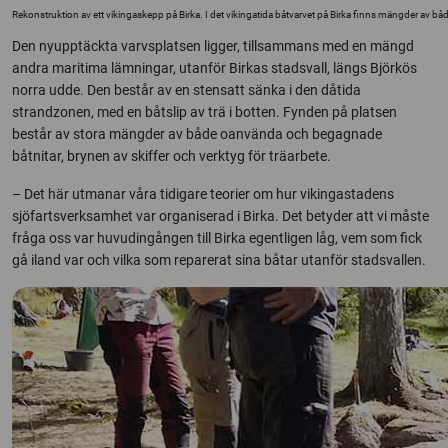
Rekonstruktion av ett vikingaskepp på Birka. I det vikingatida båtvarvet på Birka finns mängder av b
Den nyupptäckta varvsplatsen ligger, tillsammans med en mängd
andra maritima lämningar, utanför Birkas stadsvall, längs Björkös
norra udde. Den består av en stensatt sänka i den dåtida
strandzonen, med en båtslip av trä i botten. Fynden på platsen
består av stora mängder av både oanvända och begagnade
båtnitar, brynen av skiffer och verktyg för träarbete.
– Det här utmanar våra tidigare teorier om hur vikingastadens
sjöfartsverksamhet var organiserad i Birka. Det betyder att vi måste
fråga oss var huvudingången till Birka egentligen låg, vem som fick
gå iland var och vilka som reparerat sina båtar utanför stadsvallen.