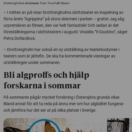
Drottningholms slottsteater. Foto: Tove Falk Olsson
– I mitten av juli visar Drottningholms slottsteater en inspelning av
förra årets ”Agrippina” på stora skärmen i parken – gratis! Jag såg
urpremiären av filmen, den var helt fantastisk! Och sedan är det
föreställningarna i slottsteatern i augusti: Vivaldis ”Il Giustino”, säger
Petra Dotlacilová.
– Drottningholm har också en ny utställning av teaterkostymer i
teatern som är jättefin. De ska ha kommenterade visningar av
utställningen under sommaren.
Bli algproffs och hjälp
forskarna i sommar
På sommaren pågår mycket forskning i Östersjöns grunda vikar.
Bland annat för att ta reda på ännu mer om hur algbältet fungerar
och jämföra hur det ser ut på olika platser i Sverige.