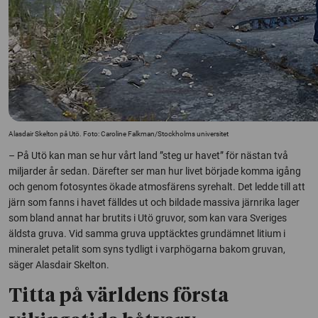
Alasdair Skelton på Utö. Foto: Caroline Falkman/Stockholms universitet
– På Utö kan man se hur vårt land ”steg ur havet” för nästan två
miljarder år sedan. Därefter ser man hur livet började komma igång
och genom fotosyntes ökade atmosfärens syrehalt. Det ledde till att
järn som fanns i havet fälldes ut och bildade massiva järnrika lager
som bland annat har brutits i Utö gruvor, som kan vara Sveriges
äldsta gruva. Vid samma gruva upptäcktes grundämnet litium i
mineralet petalit som syns tydligt i varphögarna bakom gruvan,
säger Alasdair Skelton.
Titta på världens första