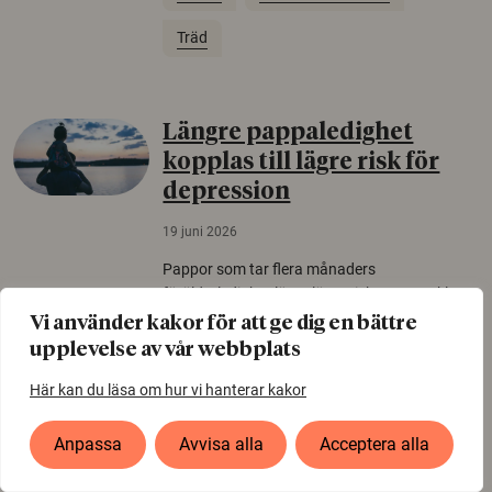
Träd
Längre pappaledighet
kopplas till lägre risk för
depression
19 juni 2026
Pappor som tar flera månaders
föräldraledighet löper lägre risk att utveckla
depressiva symtom under småbarnsåren än
Vi använder kakor för att ge dig en bättre
pappor som tar kortare ledighet. Det visar en
upplevelse av vår webbplats
ny svensk studie.
Här kan du läsa om hur vi hanterar kakor
Föräldraledighet
Depression
Anpassa
Avvisa alla
Acceptera alla
Psykisk hälsa