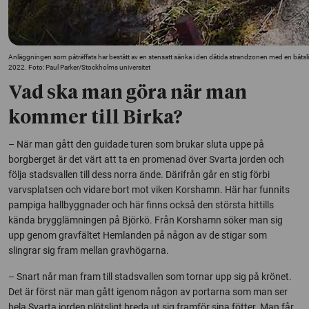
Anläggningen som påträffats har bestått av en stensatt sänka i den dåtida strandzonen med en båtslip
2022. Foto: Paul Parker/Stockholms universitet
Vad ska man göra när man
kommer till Birka?
– När man gått den guidade turen som brukar sluta uppe på
borgberget är det värt att ta en promenad över Svarta jorden och
följa stadsvallen till dess norra ände. Därifrån går en stig förbi
varvsplatsen och vidare bort mot viken Korshamn. Här har funnits
pampiga hallbyggnader och här finns också den största hittills
kända brygglämningen på Björkö. Från Korshamn söker man sig
upp genom gravfältet Hemlanden på någon av de stigar som
slingrar sig fram mellan gravhögarna.
– Snart når man fram till stadsvallen som tornar upp sig på krönet.
Det är först när man gått igenom någon av portarna som man ser
hela Svarta jorden plötsligt breda ut sig framför sina fötter. Man får