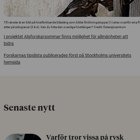
Till vänster är en bild på höstförökande blåstång som bildar förökningstoppar (1) strax ovanför si
sitter på sidogrenar (3 & 4). Kan du hitta den ovanliga hösttången? Credit: Östersjöcentrum
I projektet Algforskarsommar finns möjlighet för allmänheten att
bidra
Forskarnas tipslista publicerades först på Stockholms universitets
hemsida
Senaste nytt
Varför tror vissa på rysk