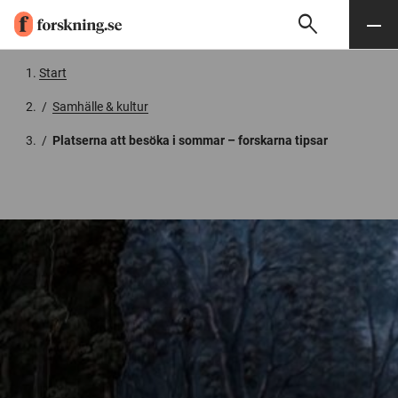
search
Sök
Meny
Gå till innehåll
Start
/
Samhälle & kultur
/
Platserna att besöka i sommar – forskarna tipsar