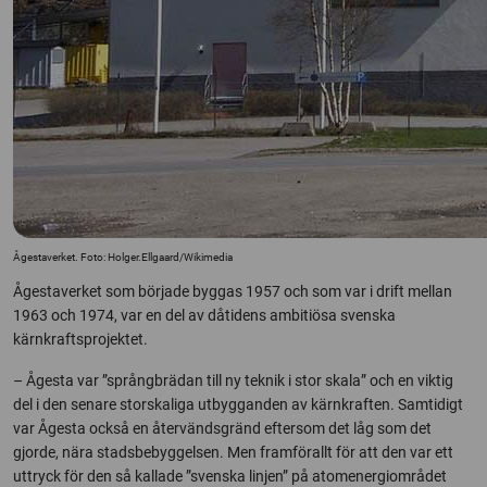
Ågestaverket. Foto: Holger.Ellgaard/Wikimedia
Ågestaverket som började byggas 1957 och som var i drift mellan
1963 och 1974, var en del av dåtidens ambitiösa svenska
kärnkraftsprojektet.
– Ågesta var ”språngbrädan till ny teknik i stor skala” och en viktig
del i den senare storskaliga utbygganden av kärnkraften. Samtidigt
var Ågesta också en återvändsgränd eftersom det låg som det
gjorde, nära stadsbebyggelsen. Men framförallt för att den var ett
uttryck för den så kallade ”svenska linjen” på atomenergiområdet