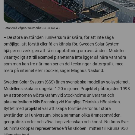
Foto: Arild Vågen/Wikimedia CC-BY-SA-4.0
– De stora avstånden i universum är svåra, för att inte säga
omöjliga, att förstå eller få en känsla för. Sweden Solar System
hjälper en verkligen att få en uppfattning om avstånden. Modellen
visar tydligt att till exempel planeterna inte ligger så nära varandra
som man kan tro när man ser en del teckningar, datorgrafik, med
mera på internet eller i böcker, säger Magnus Näslund.
Sweden Solar System (SSS) är en svensk skalmodell av solsystemet.
Modellens skala är ungefär 1:20 miljoner. Projektet påbörjades 1998
av astronomen Gösta Gahm vid Stockholms universitet och
plasmafysikern Nils Brenning vid Kungliga Tekniska Högskolan.
Syftet med projektet var att skapa förståelse för hur stora
avstånden är i universum, binda samman olika ämnesområden,
geografiska orter och väva ihop vetenskap och konst. Nu finns över
60 himlakroppar representerade från Globen i mitten till Kiruna 950
kilometer bort.