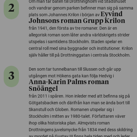
Om man tar båten till Drottningholm vid Stadshuset
2
och vandrar genom parken befinner man sig på samma
Eyvind
plats som Johannes Krilon i början av
Johnsons roman Grupp Krilon
från 1941, den första av tre romaner. Den är en
allegorisk roman som låter andra världskrigets strider
utspelas i samtidens Stockholm. Staden spelar en
central roll med sina byggnader och institutioner. Krilon
själv håller till på Drottninggatan i centrala Stockholm.
Den som tar tunnelbanan till Slussen och går upp
3
utgången mot Hökens gata kan följa Hedvig i
Anna-Karin Palms roman
Snöängel
från 2011 i spåren. Hon inleder med att befinna sig på
Götgatsbacken och därifrån kan man se ända bort till
Skanstull och Globen. Romanen utspelar sig i
Stockholm i mitten av 1980-talet. Författaren väver
ihop olika historiska plan. Almqvists roman
Drottningens juvelsmycke från 1834 med dess skildring
av mordet på Gustav III finns hela tiden med och leder