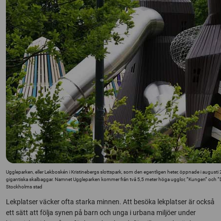
Uggleparken, eller Lekboskén i Kristinebergs slottspark, som den egentligen heter, öppnade i augus
gigantiska skalbaggar. Namnet Uggleparken kommer från två 5,5 meter höga ugglor, ”Kungen” och 
Stockholms stad
Lekplatser väcker ofta starka minnen. Att besöka lekplatser är också
ett sätt att följa synen på barn och unga i urbana miljöer under