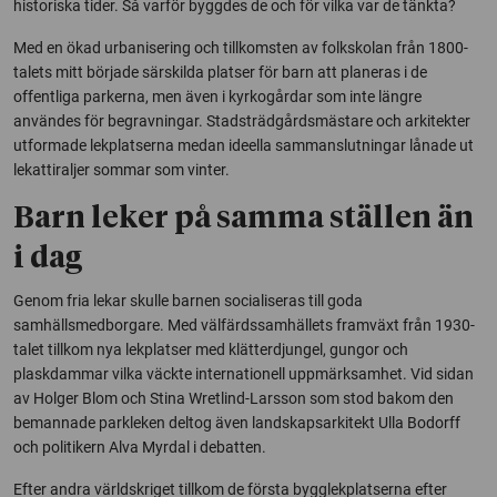
historiska tider. Så varför byggdes de och för vilka var de tänkta?
Med en ökad urbanisering och tillkomsten av folkskolan från 1800-
talets mitt började särskilda platser för barn att planeras i de
offentliga parkerna, men även i kyrkogårdar som inte längre
användes för begravningar. Stadsträdgårdsmästare och arkitekter
utformade lekplatserna medan ideella sammanslutningar lånade ut
lekattiraljer sommar som vinter.
Barn leker på samma ställen än
i dag
Genom fria lekar skulle barnen socialiseras till goda
samhällsmedborgare. Med välfärdssamhällets framväxt från 1930-
talet tillkom nya lekplatser med klätterdjungel, gungor och
plaskdammar vilka väckte internationell uppmärksamhet. Vid sidan
av Holger Blom och Stina Wretlind-Larsson som stod bakom den
bemannade parkleken deltog även landskapsarkitekt Ulla Bodorff
och politikern Alva Myrdal i debatten.
Efter andra världskriget tillkom de första bygglekplatserna efter