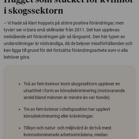
Hugget som stucket för kvinnor
i skogssektorn
– Vi hade så klart hoppats på större positiva förändringar, men
tyvärr ser vi bara små skillnader från 2011. Det kan upplevas
nedslående att förändringen går så långsamt. Den här typen av
undersökningar är nödvändiga, då de belyser missförhållanden och
kan ligga till grund för det fortsätta förändringsarbete som vi alla
behöver göra.
Två av fem kvinnor inom skogssektorn upplever en
utsatthet i form av könsdiskriminering (motsvarande
andel bland männen är mindre än var tionde).
Tre av fem kvinnor i chefsposition har upplevt
könsdiskriminering eller kränkningar.
Tillsyn och natur- och miljövård är de två mest
kvinnodominerade arbetsområdena, medan