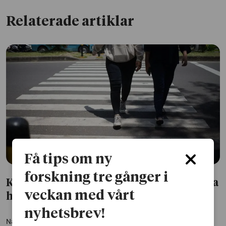
Relaterade artiklar
Få tips om ny
forskning tre gånger i
Könsskillnader i inkomst hos unga vuxna
veckan med vårt
har ökat över tid i Malmö
nyhetsbrev!
När forskare har följt Malmöbor födda i början av 1990-talet under