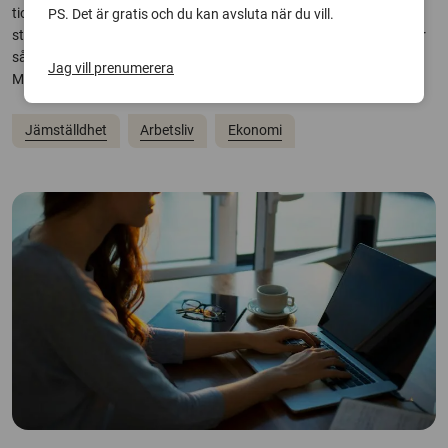
tio år har de sett att skillnader i inkomst mellan kvinnor och män är
PS. Det är gratis och du kan avsluta när du vill.
stora och växande – oavsett utbildningsnivå. – Att skillnaderna var
så stora överraskade mig, säger Jonas Olofsson, professor vid
Jag vill prenumerera
Malmö...
Jämställdhet
Arbetsliv
Ekonomi