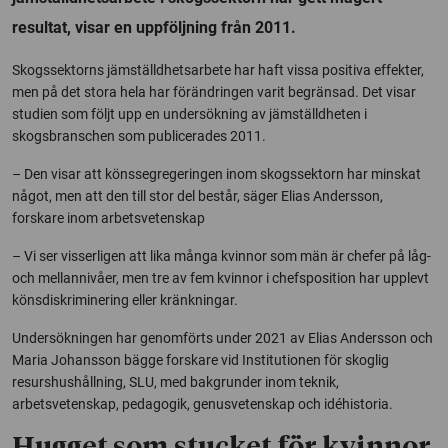
resultat, visar en uppföljning från 2011.
Skogssektorns jämställdhetsarbete har haft vissa positiva effekter,
men på det stora hela har förändringen varit begränsad. Det visar
studien som följt upp en undersökning av jämställdheten i
skogsbranschen som publicerades 2011.
– Den visar att könssegregeringen inom skogssektorn har minskat
något, men att den till stor del består, säger Elias Andersson,
forskare inom arbetsvetenskap
– Vi ser visserligen att lika många kvinnor som män är chefer på låg-
och mellannivåer, men tre av fem kvinnor i chefsposition har upplevt
könsdiskriminering eller kränkningar.
Undersökningen har genomförts under 2021 av Elias Andersson och
Maria Johansson bägge forskare vid Institutionen för skoglig
resurshushållning, SLU, med bakgrunder inom teknik,
arbetsvetenskap, pedagogik, genusvetenskap och idéhistoria.