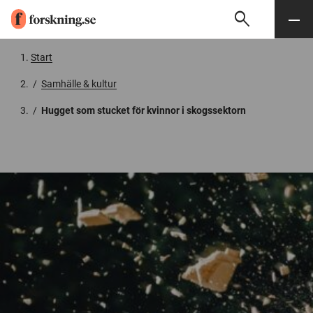
search
Sök
Meny
Gå till innehåll
Start
/
Samhälle & kultur
/
Hugget som stucket för kvinnor i skogssektorn