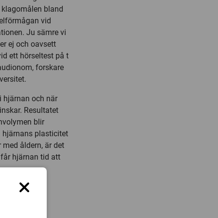
te klagomålen bland
rselförmågan vid
ationen. Ju sämre vi
ler ej och oavsett
id ett hörseltest på t
 audionom, forskare
ersitet.
 i hjärnan och när
inskar. Resultatet
rnvolymen blir
hjärnans plasticitet
 med åldern, är det
 får hjärnan tid att
mmeras