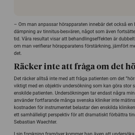
– Om man anpassar hörapparaten innebär det också en
dämpning av tinnitus-besvären, något som även fortsätt
tid. Våra resultat visar att behandlingseffekten är dubbelt 
om man verifierar hörapparatens förstärkning, jämfört 
det.
Räcker inte att fråga om det h
Det räcker alltså inte med att fråga patienten om det ”hörs
viktigt med en objektiv undersökning som kan göra stor s
enskilde patienten. Undersökningen tar endast några minu
använder fortfarande många svenska kliniker inte mätin
kostnaden för instrumentet belastar den enskilda kliniken
ett samhälleligt perspektiv för att dramatiskt förbättra t
Sebastian Waechter.
I sin forskning framöver kommer han även att undersöka 