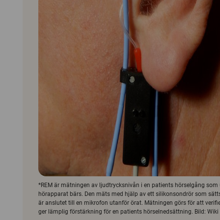
*REM är mätningen av ljudtrycksnivån i en patients hörselgång som 
hörapparat bärs. Den mäts med hjälp av ett silikonsondrör som sätts 
är anslutet till en mikrofon utanför örat. Mätningen görs för att verif
ger lämplig förstärkning för en patients hörselnedsättning. Bild: W