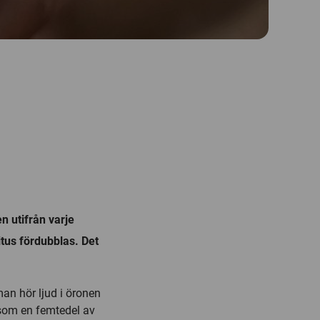
 utifrån varje
itus fördubblas. Det
an hör ljud i öronen
 som en femtedel av