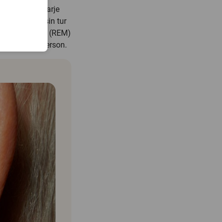
meras efter varje
 något som i sin tur
r Measurement
(REM)
 till varje person.