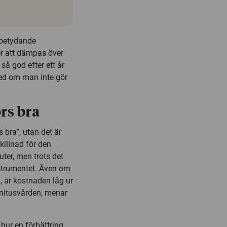
 betydande
er att dämpas över
så god efter ett år
med om man inte gör
örs bra
 bra”, utan det är
killnad för den
ter, men trots det
strumentet. Även om
, är kostnaden låg ur
innitusvården, menar
hur en förbättring