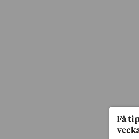
Få ti
vecka