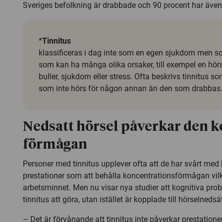
Sveriges befolkning är drabbade och 90 procent har även
*
Tinnitus
klassificeras i dag inte som en egen sjukdom men 
som kan ha många olika orsaker, till exempel en hör
buller, sjukdom eller stress. Ofta beskrivs tinnitus 
som inte hörs för någon annan än den som drabbas
Nedsatt hörsel påverkar den k
förmågan
Personer med tinnitus upplever ofta att de har svårt med 
prestationer som att behålla koncentrationsförmågan vil
arbetsminnet. Men nu visar nya studier att kognitiva pro
tinnitus att göra, utan istället är kopplade till hörselnedsä
– Det är förvånande att tinnitus inte påverkar prestatione