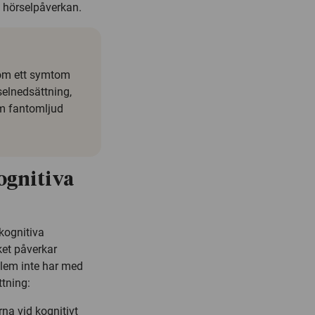
 hörselpåverkan.
som ett symtom
selnedsättning,
som fantomljud
.
ognitiva
kognitiva
ket påverkar
blem inte har med
ttning:
rna vid kognitivt