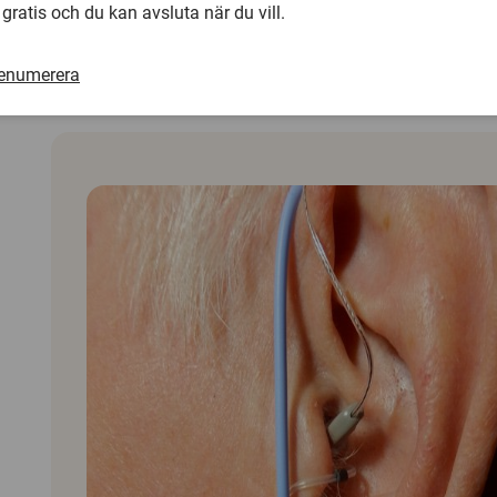
 gratis och du kan avsluta när du vill.
Men det är viktigt att hörapparaten utprovas och program
persons öra, eftersom varje hörselgång är unik i sin form,
påverkar resonansen. Genom mätinstrumentet
*Real Ea
renumerera
kan man mäta in i hörselgången och anpassa hörapparaten