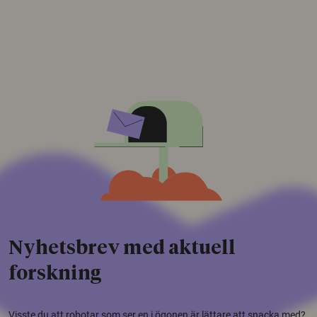
Nyhetsbrev med aktuell
forskning
Visste du att robotar som ser en i ögonen är lättare att snacka med?