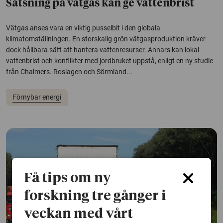
Satsning på vätgas kan ge vattenbrist
Vätgas anses vara en viktig pusselbit i den globala
klimatomställningen. En storskalig grön vätgasproduktion kräver
dock hållbara sätt att hantera vattenresurser. Annars kan lokal
vattenbrist och konflikter med jordbruket uppstå, enligt en ny studie
från Chalmers. Roslagen och Sörmland...
Förnybar energi
Få tips om ny
forskning tre gånger i
veckan med vårt