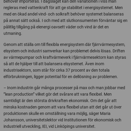
behöver importeras. I dagsläget kan den variationen i viss mån
regleras med vattenkraft för att ge stabilitet i energisystemet. Men
med en ökad andel vind- och solkraft behöver systemet balanseras
på annat sätt också. I och med att slutkonsumenten förväntar sig en
pålitlig tillgång på elenergi oavsett väder och vind är det en
utmaning.
Genom att ställa om till flexibla energisystem där fjärrvärmesystem,
elsystem och industri samverkar kan problemet delvis lösas. Driften
av värmepumpar och kraftvärmeverk i fjärrvärmesektorn kan styras
så att de hjälper till att balansera elsystemet. Även inom
industrisektorn, som står för cirka 37 procent av den totala
elförbrukningen, ligger potential för en dellösning av problemen.
– Inom industrin går många processer på max och man jobbar med
”lean production” vilket gör det svårare att vara flexibel. Men
samtidigt är den största drivkraften ekonomisk. Om det går att
minska kostnaden genom att vara flexibel utan att det går ut över
produktionen skulle en omställning vara möjlig, säger Maria
Johansson, universitetslektor vid Institutionen för ekonomisk och
industriell utveckling, IEI, vid Linköpings universitet.