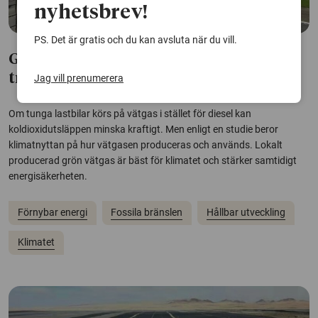
nyhetsbrev!
PS. Det är gratis och du kan avsluta när du vill.
Grön och lokal vätgas bäst för tunga
transporter
Jag vill prenumerera
Om tunga lastbilar körs på vätgas i stället för diesel kan
koldioxidutsläppen minska kraftigt. Men enligt en studie beror
klimatnyttan på hur vätgasen produceras och används. Lokalt
producerad grön vätgas är bäst för klimatet och stärker samtidigt
energisäkerheten.
Förnybar energi
Fossila bränslen
Hållbar utveckling
Klimatet