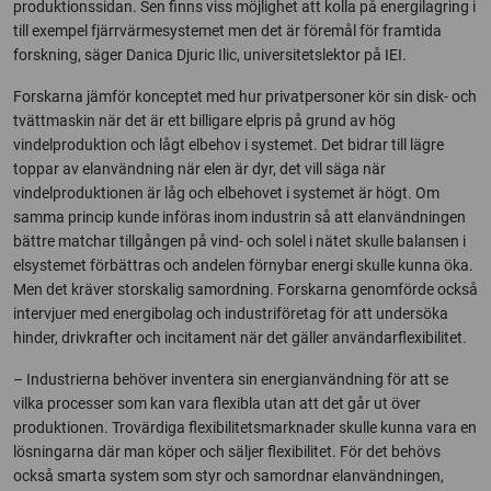
produktionssidan. Sen finns viss möjlighet att kolla på energilagring i
till exempel fjärrvärmesystemet men det är föremål för framtida
forskning, säger Danica Djuric Ilic, universitetslektor på IEI.
Forskarna jämför konceptet med hur privatpersoner kör sin disk- och
tvättmaskin när det är ett billigare elpris på grund av hög
vindelproduktion och lågt elbehov i systemet. Det bidrar till lägre
toppar av elanvändning när elen är dyr, det vill säga när
vindelproduktionen är låg och elbehovet i systemet är högt. Om
samma princip kunde införas inom industrin så att elanvändningen
bättre matchar tillgången på vind- och solel i nätet skulle balansen i
elsystemet förbättras och andelen förnybar energi skulle kunna öka.
Men det kräver storskalig samordning. Forskarna genomförde också
intervjuer med energibolag och industriföretag för att undersöka
hinder, drivkrafter och incitament när det gäller användarflexibilitet.
– Industrierna behöver inventera sin energianvändning för att se
vilka processer som kan vara flexibla utan att det går ut över
produktionen. Trovärdiga flexibilitetsmarknader skulle kunna vara en
lösningarna där man köper och säljer flexibilitet. För det behövs
också smarta system som styr och samordnar elanvändningen,