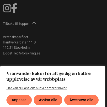
Tillbaka till toppen
Vetenskapsrådet
Hantverkargatan 11 B
112 21 Stockholm
E-post:
red@forskning.se
Tillgänglighet
Vi använder kakor för att ge dig en bättre
upplevelse av vår webbplats
Ett initiativ av
Vetenskapsrådet
Här kan du läsa om hur vi hanterar kakor
Anpassa
Avvisa alla
Acceptera alla