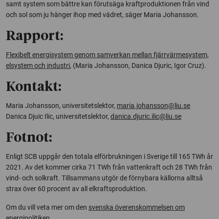
samt system som bättre kan förutsäga kraftproduktionen från vind
och sol som ju hänger ihop med vädret, säger Maria Johansson.
Rapport:
Flexibelt energisystem genom samverkan mellan fjärrvärmesystem,
elsystem och industri
, (Maria Johansson, Danica Djuric, Igor Cruz).
Kontakt:
Maria Johansson, universitetslektor,
maria.johansson@liu.se
Danica Djuic Ilic, universitetslektor,
danica.djuric.ilic@liu.se
Fotnot:
Enligt SCB uppgår den totala elförbrukningen i Sverige till 165 TWh år
2021. Av det kommer cirka 71 TWh från vattenkraft och 28 TWh från
vind- och solkraft. Tillsammans utgör de förnybara källorna alltså
strax över 60 procent av all elkraftsproduktion.
Om du vill veta mer om den
svenska överenskommelsen om
energipolitiken