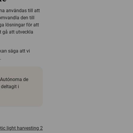
a användas till att
mvandla den till
a lösningar för att
t gå att utveckla
kan säga att vi
.
l Autónoma de
deltagit i
ic light harvesting 2