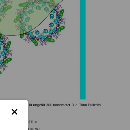
 mellan speglarna är ungefär 300 nanometer. Bild: Tönu Pullerits
uset och
essen att överföra
amlingen ska fungera