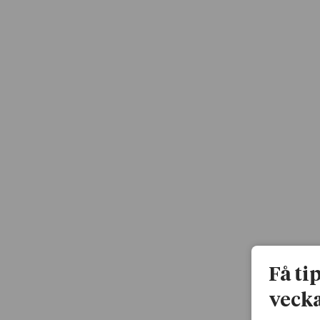
Få ti
vecka