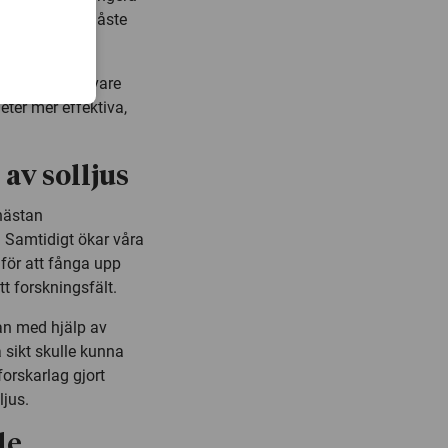
älla bränsle, måste
tiva.
e och effektivare
eter mer effektiva,
av solljus
nästan
. Samtidigt ökar våra
 för att fånga upp
t forskningsfält.
man med hjälp av
 sikt skulle kunna
orskarlag gjort
ljus.
le