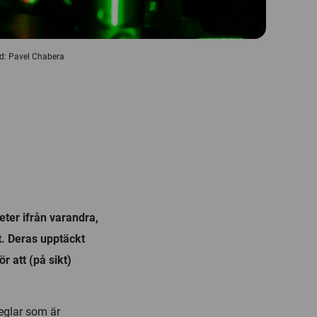
ild: Pavel Chabera
ter ifrån varandra,
tt. Deras upptäckt
r att (på sikt)
eglar som är