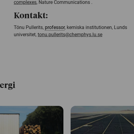
complexes
, Nature Communications
.
Kontakt:
Tönu Pullerits,
professor
, kemiska institutionen, Lunds
universitet,
tonu.pullerits@chemphys.lu.se
ergi