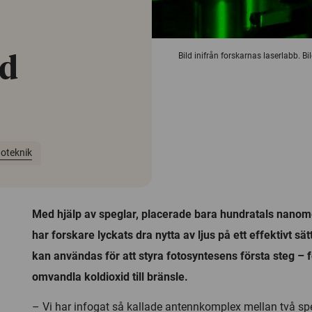
Bild inifrån forskarnas laserlabb. B
ed
oteknik
Med hjälp av speglar, placerade bara hundratals nanome
har forskare lyckats dra nytta av ljus på ett effektivt sä
kan användas för att styra fotosyntesens första steg – fö
omvandla koldioxid till bränsle.
– Vi har infogat så kallade antennkomplex mellan två sp