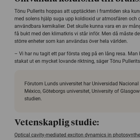
Tönu Pullerits hoppas att upptäckten i framtiden ska kunn
med solens hjälp suga upp koldioxid ur atmosfären och o
användbara kemikalier. Det skulle kunna vara en av mång
få bukt med den klimatkris vi står inför. Men då måste de
större enheter som kan användas över hela världen.
– Vi har nu tagit ett par första steg på en lång resa. Man 
stakat ut en mycket lovande riktning, säger Tönu Pullerits
Förutom Lunds universitet har Universidad Naciona
México, Göteborgs universitet, University of Glasgow 
studien.
Vetenskaplig studie:
Optical cavity-mediated exciton dynamics in photosynthet