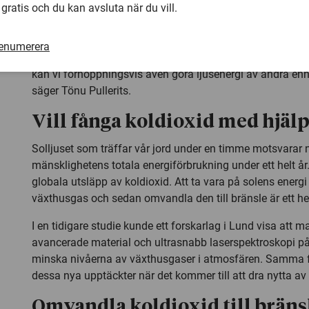
 gratis och du kan avsluta när du vill.
optimalt, och kunna användas för att till exempel framst
alla steg i den komplicerade processen vara mycket effek
renumerera
– Om vi kan göra de första stegen i fotosyntesen snabbar
kan vi förhoppningsvis även göra ljusenergi av andra enh
säger Tönu Pullerits.
Vill fånga koldioxid med hjälp 
Solljuset som träffar vår jord under en timme motsvarar 
mänsklighetens totala energiförbrukning under ett helt år
globala utsläpp av koldioxid. Att ta vara på solens energi
växthusgas och sedan omvandla den till bränsle är ett het
I en tidigare studie kunde ett forskarlag i Lund visa att 
avancerade material och ultrasnabb laserspektroskopi på
minska nivåerna av växthusgaser i atmosfären. Samma f
dessa nya upptäckter när det kommer till att dra nytta av 
Omvandla koldioxid till bräns