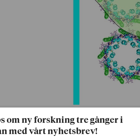
Illustrationen föreställer fem antennkomplex mellan två speglar. Avståndet
ps om ny forskning tre gånger i
Studien visar att det finns en stark växelverkan mellan lj
n med vårt nyhetsbrev!
antennkomplexen. Det här samspelet kan skynda på proc
energi. För att den här så kallade fotosyntetiska ljusins