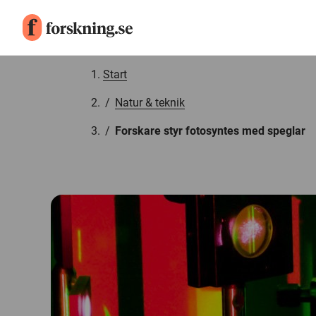
Gå till innehåll
Start
/
Natur & teknik
/
Forskare styr fotosyntes med speglar