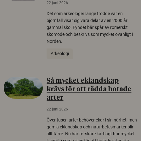
22 juni 2026
Det som arkeologer länge trodde var en
björnfäll visar sig vara delar av en 2000 år
gammal sko. Fyndet bär spår av romerskt
skomode och beskrivs som mycket ovanligt i
Norden.
Arkeologi
Så mycket eklandskap
krävs för att rädda hotade
arter
22 juni 2026
Över tusen arter behöver ekar i sin närhet, men
gamla eklandskap och naturbetesmarker blir
allt färre. Nu har forskare kartlagt hur mycket
livsmiljö som krävs för att hotade arter ska