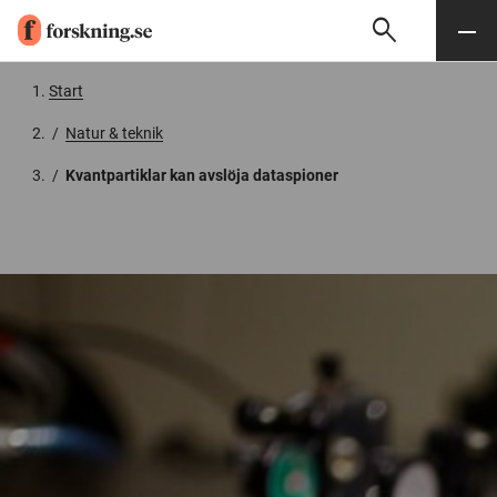
search
Sök
Meny
Gå till innehåll
Start
/
Natur & teknik
/
Kvantpartiklar kan avslöja dataspioner