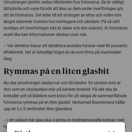
Utrustningen jämför sedan tillstånden hos fotonerna. De är väldigt
lättstörda och varje försök att läsa av dem under överföringen gör
att de förändras. Det leder till att strängen av ettor och nollor inte
längre stämmer överens hos mottagare och sändare. På så sätt
avslöjas att överföringen inte är säker och den avbryts. Är fotonerna
exakt lika kan informationen skickas utan risk.
– Vår detektor klarar att detektera enstaka fotoner med 90 procents
effektivitet. Det är betydligt högre än de som finns på marknaden
idag.
Rymmas på en liten glasbit
Nu ska utrustningen skalas ner och bli mindre. En version som är
stor som en vinylspelare står på bänken bredvid. På sikt ska de
kristaller och stråldelare som krävs för att skapa de sammanflätade
fotonerna rymmas på en liten glasbit. Mohamed Bourennane håller
upp en 2 x 5 centimeter liten glasskiva.
– I ett sådant här glas ska vi printa in tredimensionella kretsar med
hjälp av en laser. Sen kopplar vi kretsen till fiberoptiska kablar, säger