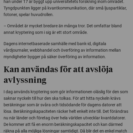
han under 17 år byggt upp universitetets forskning inom området.
Tyngdpunkten ligger på kvantkommunikation, där små ljuspartiklar,
fotoner, spelar huvudrollen.
– Området är mycket bredare än många tror. Det omfattar bland
annat kryptering som i sig är ett stort område.
Dagens internetbaserade samhälle med bank-id, digitala
vårdjournaler, webbhandel och överföring av information mellan
myndigheter bygger på säker överföring av information.
Kan användas för att avslöja
avlyssning
I dag används kryptering som gör informationen oläslig för den som
saknar nyckeln till hur den ska tolkas. För att hitta nyckeln krävs
beräkningar som är svåra och tidsödande för dagens datorer att
lösa. Beräkningskapaciteten räcker helt enkelt inte till. Det förändras
nu när länder och företag över hela världen utvecklar kvantdatorer.
De kommer att få en enorm beräkningskapacitet och kan därmed
räkna på alla möjliga lösningar samtidigt. Då blir det en enkel match