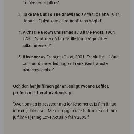
”julfilmernas julfilm”.
Take Me Out To The Snowland
av Yasuo Baba,1987,
Japan – ”julen som en romantikens högtid”.
A Charlie Brown Christmas
av Bill Melendez, 1964,
USA – ”vad kan gå fel när lille Karl ifrågasätter
julkommersen?”.
8 kvinnor
av François Ozon, 2001, Frankrike – ”sång
och mord under ledning av Frankrikes främsta
skådespelerskor”.
Och den här julfilmen går an, enligt Yvonne Leffler,
professor i litteraturvetenskap:
”Även om jag intresserar mig för fenomenet julfilm är jag
inte en julfilmsfan. Men om jag måste ta fram en rätt bra
julfilm väljer jag
Love Actually
från 2003.”