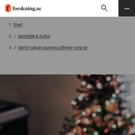
search
Sök
Meny
Gå till innehåll
Start
/
Samhälle & kultur
/
Därför sänds samma julfilmer varje år