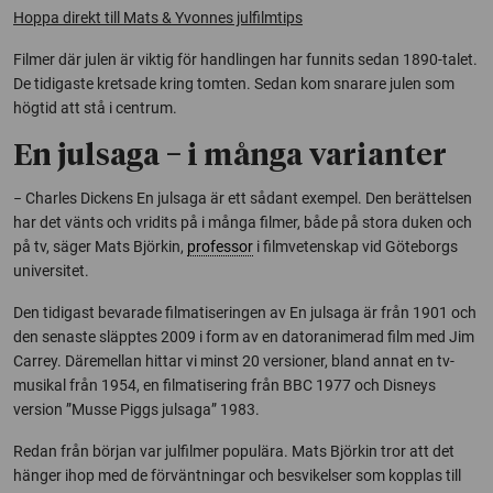
Hoppa direkt till Mats & Yvonnes julfilmtips
Filmer där julen är viktig för handlingen har funnits sedan 1890-talet.
De tidigaste kretsade kring tomten. Sedan kom snarare julen som
högtid att stå i centrum.
En julsaga − i många varianter
− Charles Dickens En julsaga är ett sådant exempel. Den berättelsen
har det vänts och vridits på i många filmer, både på stora duken och
på tv, säger Mats Björkin,
professor
i filmvetenskap vid Göteborgs
universitet.
Den tidigast bevarade filmatiseringen av En julsaga är från 1901 och
den senaste släpptes 2009 i form av en datoranimerad film med Jim
Carrey. Däremellan hittar vi minst 20 versioner, bland annat en tv-
musikal från 1954, en filmatisering från BBC 1977 och Disneys
version ”Musse Piggs julsaga” 1983.
Redan från början var julfilmer populära. Mats Björkin tror att det
hänger ihop med de förväntningar och besvikelser som kopplas till