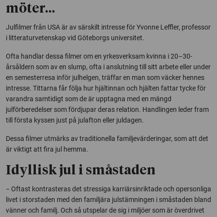
möter…
Julfilmer från USA är av särskilt intresse för Yvonne Leffler, professor
i litteraturvetenskap vid Göteborgs universitet.
Ofta handlar dessa filmer om en yrkesverksam kvinna i 20–30-
årsåldern som av en slump, ofta i anslutning till sitt arbete eller under
en semesterresa inför julhelgen, träffar en man som väcker hennes
intresse. Tittarna får följa hur hjältinnan och hjälten fattar tycke för
varandra samtidigt som de är upptagna med en mängd
julförberedelser som fördjupar deras relation. Handlingen leder fram
till första kyssen just på julafton eller juldagen.
Dessa filmer utmärks av traditionella familjevärderingar, som att det
är viktigt att fira jul hemma.
Idyllisk jul i småstaden
− Oftast kontrasteras det stressiga karriärsinriktade och opersonliga
livet i storstaden med den familjära julstämningen i småstaden bland
vänner och familj. Och så utspelar de sig i miljöer som är överdrivet