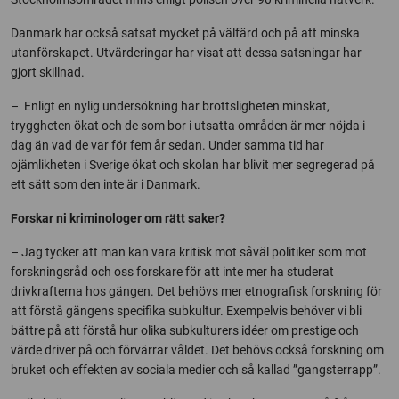
Danmark har också satsat mycket på välfärd och på att minska
utanförskapet. Utvärderingar har visat att dessa satsningar har
gjort skillnad.
– Enligt en nylig undersökning har brottsligheten minskat,
tryggheten ökat och de som bor i utsatta områden är mer nöjda i
dag än vad de var för fem år sedan. Under samma tid har
ojämlikheten i Sverige ökat och skolan har blivit mer segregerad på
ett sätt som den inte är i Danmark.
Forskar ni kriminologer om rätt saker?
– Jag tycker att man kan vara kritisk mot såväl politiker som mot
forskningsråd och oss forskare för att inte mer ha studerat
drivkrafterna hos gängen. Det behövs mer etnografisk forskning för
att förstå gängens specifika subkultur. Exempelvis behöver vi bli
bättre på att förstå hur olika subkulturers idéer om prestige och
värde driver på och förvärrar våldet. Det behövs också forskning om
bruket och effekten av sociala medier och så kallad ”gangsterrapp”.