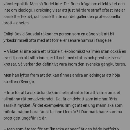
vänsterpolitik. Men så är det inte. Det är en fråga om effektivitet och
inte om ideologi. Forskning visar att just hårdare straff oftast inte är
särskilt effektivt, och särskilt inte när det gäller den professionella
brottsligheten.
Enligt David Sausdal räknar en person som en gång valt att bli
yrkeskriminell ofta med att förr eller senare hamna i fängelse.
– Våldet är inte bara ett rationellt, ekonomiskt val men utan också en
livsstil, och att sitta inne ger till och med status och prestige i vissa
kretsar. Så verkar det definitivt vara inom den svenska gängkulturen.
Men han lyfter fram att det kan finnas andra anledningar att höja
straffen i Sverige.
– Inte för att avskräcka de kriminella utanför för att värna om det
allmänna rättsmedvetandet. Det är en debatt som inte har förts
särskilt mycket. Är det exempelvis rimligt att en ung människa som
mördat någon bara får sitta inne i fem år? I Danmark hade samma
brott gett ungefär 15 år.
­– Men som åtgärd för att ”knäcka gängen” är den både ineffektiv