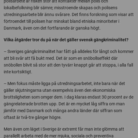
polisarbete är risken stor att kontakter mellan polis och
lokalbefolkning blir sämre; misstroende skapas och polisens
utredningsarbete blir ännu svårare. Det finns forskning som visar att
förtroendet till polisen har minskat bland etniska minoriteter i
Danmark, även om det fortfarande är ganska högt.
Vilka åtgärder tror du på när det gäller svensk gängkriminalitet?
– Sveriges gängkriminalitet har fått gå alldeles för långt och kommer
att bli svår att få bukt med. Det är som en snöbollseffekt där
snöbollen blivit så stor att den tyvärr knappt går att stoppa, i alla fall
inte kortsiktigt.
– Men fokus måste ligga på utredningsarbetet, inte bara när det
gäller skjutningarna utan exempelvis även den ekonomiska
brottsligheten som omger dem.
I dag klaras endast 30 procent av de
gängrelaterade brotten upp. Det är en mycket låg siffra om man
jämför med Danmark och många andra länder där siffran som
oftast är två-tre gånger högre.
Men även om läget i Sverige är extremt får man inte glömma att
parallellt arbeta med de mer mjuka, sociala och preventiva