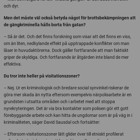
och dyr.
Men det måste väl också betyda något för brottsbekämpningen att
de gängkriminella hålls borta från gatan?
– Så är det. Och det finns forskning som visar att det finns en viss,
om än liten, nedkylande effekt på upptrappade konflikter om man
låser in huvudaktörerna. Dock gäller fortfarande att man faktiskt
griper de skyldiga. Och fortfarande är åtgärden inte bland de mer
effektiva.
Du tror inte heller på visitationszoner?
– Nej. Ur en kriminologisk och bredare social synvinkel riskerar de
göra mer skada än nytta eftersom exempelvis närpolisarbete är en
grundsten i utsatta områden och i arbetet med att stoppa
nyrekryteringen. Det är via bra kontakter som polisen gör ett gott
förebyggande arbete och kan hitta de ungdomar som är på väg in i
kriminaliteten, säger David Sausdal och fortsätter:
– Eftersom visitationszoner lätt glider över till etniskt profilerat