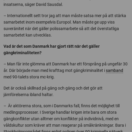
insatserna, säger David Sausdal.
– Internationellt sett tror jag att man måste satsa mer på att stärka
samarbetet inom exempelvis Europol. Man måste ge upp viss
suveränitet när det gäller polissamarbete så att det överstatliga
samarbetet kan utvecklas.
Vad är det som Danmark har gjort rätt när det gäller
gängkriminaliteten?
– Man får inte glömma att Danmark har ett försprång på ungefär 30
år. Där började man med krafttag mot gängkriminalitet i
samband
med 90-talets stora mc-krig.
Det är också skillnad på gäng och gäng och det gör att
jämförelserna ibland haltar.
– Är aktörerna stora, som i Danmarks fall, finns det möjlighet till
medlingsprocesser. I Sverige handlar krigen inte bara om stora
gängkonflikter utan alltmer om konflikter på individnivå, med en
våldskultur som kräver att man reagerar på småkränkningar. Bara i
Stockholmsområdet finns enligt polisen över 90 kriminella nätverk.