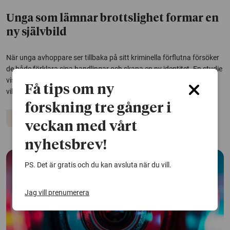
Unga som lämnar brottslighet formar en
ny självbild
När unga avhoppare ser tillbaka på sitt kriminella förflutna försöker
de både förklara sina handlingar och skapa en ny identitet. En studie
visar hur berättelser om tjuvheder, ansvar och att bli vuxen blir
Få tips om ny
viktiga när brottets bana lämnas.
forskning tre gånger i
Kriminalitet
veckan med vårt
nyhetsbrev!
PS. Det är gratis och du kan avsluta när du vill.
Jag vill prenumerera