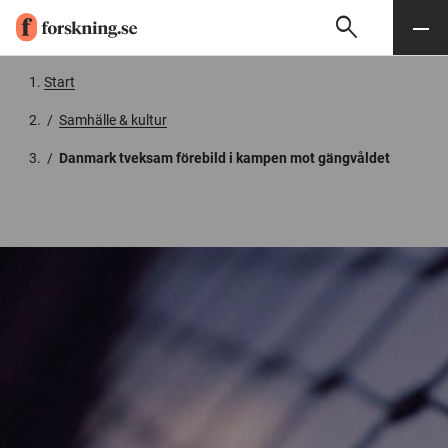
search
Sök
Meny
Gå till innehåll
Start
/
Samhälle & kultur
/
Danmark tveksam förebild i kampen mot gängvåldet