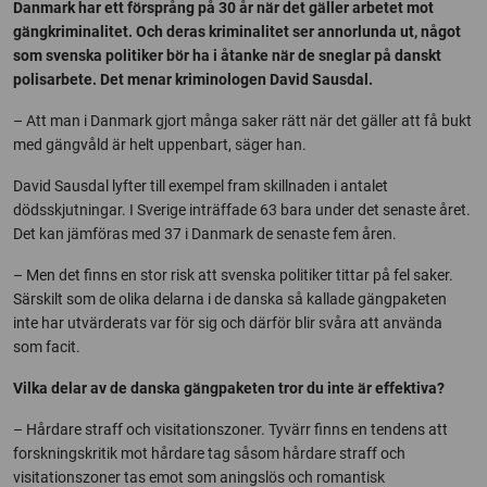
Danmark har ett försprång på 30 år när det gäller arbetet mot
gängkriminalitet. Och deras kriminalitet ser annorlunda ut, något
som svenska politiker bör ha i åtanke när de sneglar på danskt
polisarbete. Det menar kriminologen David Sausdal.
– Att man i Danmark gjort många saker rätt när det gäller att få bukt
med gängvåld är helt uppenbart, säger han.
David Sausdal lyfter till exempel fram skillnaden i antalet
dödsskjutningar. I Sverige inträffade 63 bara under det senaste året.
Det kan jämföras med 37 i Danmark de senaste fem åren.
– Men det finns en stor risk att svenska politiker tittar på fel saker.
Särskilt som de olika delarna i de danska så kallade gängpaketen
inte har utvärderats var för sig och därför blir svåra att använda
som facit.
Vilka delar av de danska gängpaketen tror du inte är effektiva?
– Hårdare straff och visitationszoner. Tyvärr finns en tendens att
forskningskritik mot hårdare tag såsom hårdare straff och
visitationszoner tas emot som aningslös och romantisk