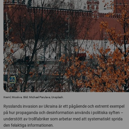
Kreml, Moskva. Bild: Michael Parulava, Unsplash.
Rysslands invasion av Ukraina är ett pågående och extremt exempel
på hur propaganda och desinformation används i politiska syften –
understött av trollfabriker som arbetar med att systematiskt sprida
den felaktiga informationen.