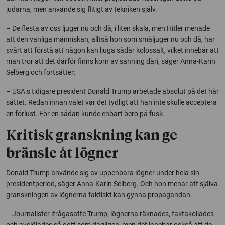
judarna, men använde sig flitigt av tekniken själv.
– De flesta av oss ljuger nu och då, i liten skala, men Hitler menade
att den vanliga människan, alltså hon som småljuger nu och då, har
svårt att förstå att någon kan ljuga sådär kolossalt, vilket innebär att
man tror att det därför finns korn av sanning däri, säger Anna-Karin
Selberg och fortsätter:
– USA:s tidigare president Donald Trump arbetade absolut på det här
sättet. Redan innan valet var det tydligt att han inte skulle acceptera
en förlust. För en sådan kunde enbart bero på fusk.
Kritisk granskning kan ge
bränsle åt lögner
Donald Trump använde sig av uppenbara lögner under hela sin
presidentperiod, säger Anna-Karin Selberg. Och hon menar att själva
granskningen av lögnerna faktiskt kan gynna propagandan.
– Journalister ifrågasatte Trump, lögnerna räknades, faktakollades