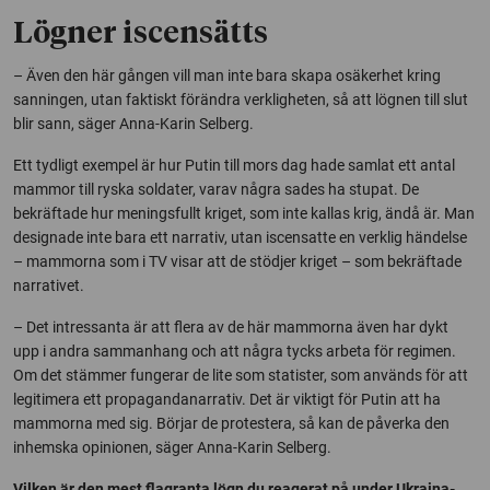
Lögner iscensätts
– Även den här gången vill man inte bara skapa osäkerhet kring
sanningen, utan faktiskt förändra verkligheten, så att lögnen till slut
blir sann, säger Anna-Karin Selberg.
Ett tydligt exempel är hur Putin till mors dag hade samlat ett antal
mammor till ryska soldater, varav några sades ha stupat. De
bekräftade hur meningsfullt kriget, som inte kallas krig, ändå är. Man
designade inte bara ett narrativ, utan iscensatte en verklig händelse
– mammorna som i TV visar att de stödjer kriget – som bekräftade
narrativet.
– Det intressanta är att flera av de här mammorna även har dykt
upp i andra sammanhang och att några tycks arbeta för regimen.
Om det stämmer fungerar de lite som statister, som används för att
legitimera ett propagandanarrativ. Det är viktigt för Putin att ha
mammorna med sig. Börjar de protestera, så kan de påverka den
inhemska opinionen, säger Anna-Karin Selberg.
Vilken är den mest flagranta lögn du reagerat på under Ukraina-