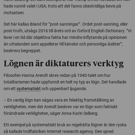
hade vunnit valet i USA, trots att det fanns obestridliga bevis på
motsatsen.
Det här kallas ibland för ”post-sanningar”. Ordet post-sanning, eller
post-truth, utsågs 2016 till årets ord av Oxford English Dictionary. ”Vi
lever i en tid där objektiva fakta har mindre inflytande på opinionen
än uttalanden som appellerar till känslor och personliga åsikter”,
beskrevs begreppet.
Lögnen är diktaturers verktyg
Filosofen Hanna Arendt skrev redan på 1940-talet om hur
totalitarismen hade uppfunnit en helt ny typ av lögn. Det handlade
om ett
systematiskt
och uppenbart ljugande.
– En vanlig lögn kan sägas vara en felaktig framställning av
verkligheten, men det Arendt beskrev var en lögn som faktiskt
förändrade verkligheten, säger Anna-Karin Selberg.
Ett exempel på systematiskt bruk av regelrätta lögner är den ryska
så kallade trollfabriken Internet research agency. Den spred