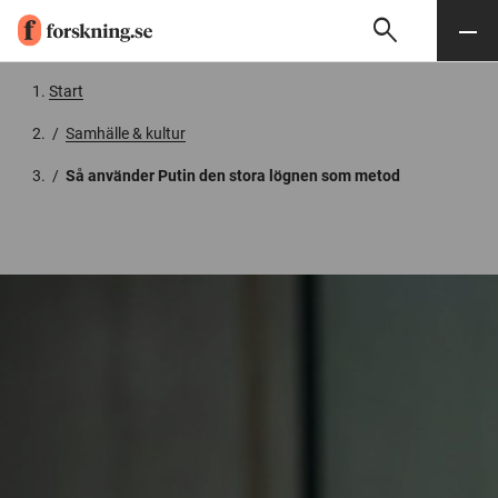
search
Sök
Meny
Gå till innehåll
Start
/
Samhälle & kultur
/
Så använder Putin den stora lögnen som metod