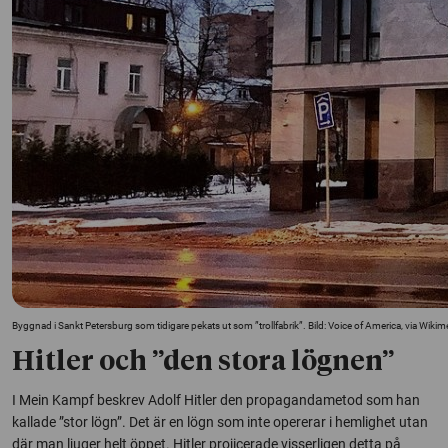
Byggnad i Sankt Petersburg som tidigare pekats ut som ”trollfabrik”. Bild: Voice of America, via Wi
Hitler och ”den stora lögnen”
I Mein Kampf beskrev Adolf Hitler den propagandametod som han
kallade ”stor lögn”. Det är en lögn som inte opererar i hemlighet utan
där man ljuger helt öppet. Hitler projicerade visserligen detta på