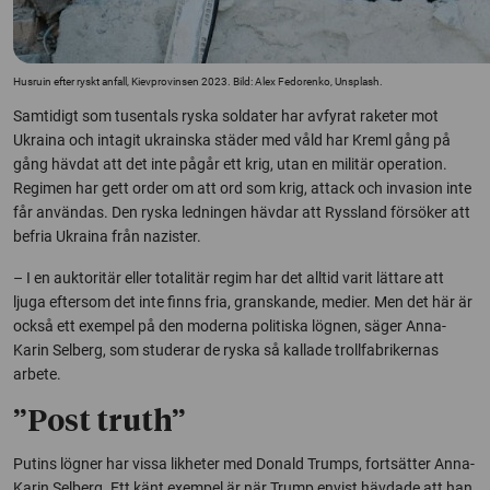
Husruin efter ryskt anfall, Kievprovinsen 2023. Bild: Alex Fedorenko, Unsplash.
Samtidigt som tusentals ryska soldater har avfyrat raketer mot
Ukraina och intagit ukrainska städer med våld har Kreml gång på
gång hävdat att det inte pågår ett krig, utan en militär operation.
Regimen har gett order om att ord som krig, attack och invasion inte
får användas. Den ryska ledningen hävdar att Ryssland försöker att
befria Ukraina från nazister.
– I en auktoritär eller totalitär regim har det alltid varit lättare att
ljuga eftersom det inte finns fria, granskande, medier. Men det här är
också ett exempel på den moderna politiska lögnen, säger Anna-
Karin Selberg, som studerar de ryska så kallade trollfabrikernas
arbete.
”Post truth”
Putins lögner har vissa likheter med Donald Trumps, fortsätter Anna-
Karin Selberg. Ett känt exempel är när Trump envist hävdade att han