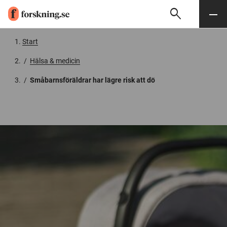
search
Sök
Meny
Gå till innehåll
Start
/
Hälsa & medicin
/
Småbarnsföräldrar har lägre risk att dö