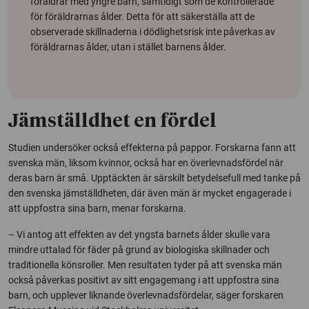
föräldrar med yngre barn, samtidigt som de kontrollerade
för föräldrarnas ålder. Detta för att säkerställa att de
observerade skillnaderna i dödlighetsrisk inte påverkas av
föräldrarnas ålder, utan i stället barnens ålder.
Jämställdhet en fördel
Studien undersöker också effekterna på pappor. Forskarna fann att
svenska män, liksom kvinnor, också har en överlevnadsfördel när
deras barn är små. Upptäckten är särskilt betydelsefull med tanke på
den svenska jämställdheten, där även män är mycket engagerade i
att uppfostra sina barn, menar forskarna.
– Vi antog att effekten av det yngsta barnets ålder skulle vara
mindre uttalad för fäder på grund av biologiska skillnader och
traditionella könsroller. Men resultaten tyder på att svenska män
också påverkas positivt av sitt engagemang i att uppfostra sina
barn, och upplever liknande överlevnadsfördelar, säger forskaren