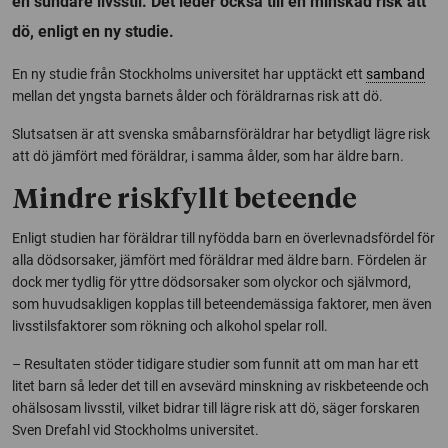
en sundare livsstil. Det leder också till en minskad risk att
dö, enligt en ny studie.
En ny studie från Stockholms universitet har upptäckt ett
samband
mellan det yngsta barnets ålder och föräldrarnas risk att dö.
Slutsatsen är att svenska småbarnsföräldrar har betydligt lägre risk
att dö jämfört med föräldrar, i samma ålder, som har äldre barn.
Mindre riskfyllt beteende
Enligt studien har föräldrar till nyfödda barn en överlevnadsfördel för
alla dödsorsaker, jämfört med föräldrar med äldre barn.
Fördelen är
dock mer tydlig för yttre dödsorsaker som olyckor och självmord,
som huvudsakligen kopplas till beteendemässiga faktorer, men även
livsstilsfaktorer som rökning och alkohol spelar roll.
– Resultaten stöder tidigare studier som funnit att om man har ett
litet barn så leder det till en avsevärd minskning av riskbeteende och
ohälsosam livsstil, vilket bidrar till lägre risk att dö, säger forskaren
Sven Drefahl vid Stockholms universitet.