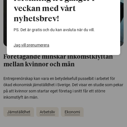
veckan med vårt
nyhetsbrev!
PS. Det är gratis och du kan avsluta när du vill.
Jag vill prenumerera
Företagande minskar inkomstklyftan
mellan kvinnor och män
Entreprenörskap kan vara en betydelsefull pusselbit i arbetet för
ökad ekonomisk jämställdhet i Sverige. Det visar en studie som pekar
på att kvinnor som startar eget företag i snitt får ett större
inkomstlyft än män.
Jämställdhet
Arbetsliv
Ekonomi