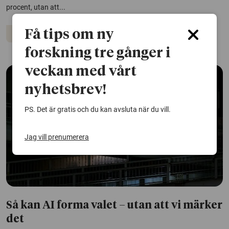
procent, utan att...
Få tips om ny
Artificiell intelligens
Elektricitet
Hållbar utveckling
forskning tre gånger i
veckan med vårt
nyhetsbrev!
PS. Det är gratis och du kan avsluta när du vill.
Jag vill prenumerera
Så kan AI forma valet – utan att vi märker
det