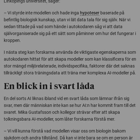
Linköpings universitet, säger:
– Vi styrde inte modellen och hade inga
hypoteser
baserade på
befintlig biologisk kunskap, utan vi lät data tala för sig själv. När vi
sedan tittade på vad som hände i autokodaren såg vi att data
självorganiserade sig på ett sätt som påminner om hur det fungerar i
kroppen.
I nästa steg kan forskarna använda de viktigaste egenskaperna som
autokodaren hittat för att skapa modeller som kan klassificera för en
stor mängd miljörelaterade, individspecifika, faktorer där det saknas
tillräckligt stora träningsdata att träna mer komplexa AI-modeller på.
En blick in i svart låda
En del sorts AI liknas ibland vid en svart låda som lämnar ifrån sig
svar, men där människan inte kan se hur AI:n har kommit fram till det
svaret. Mika Gustafsson och kollegor strävar efter att skapa
tolkningsbara AI-modeller, som låter forskarna förstå mer.
– Vi vill kunna förstå vad modellen visar oss om biologin bakom
sjukdom och andra tillstånd. Då kan vi inte bara se om en person är