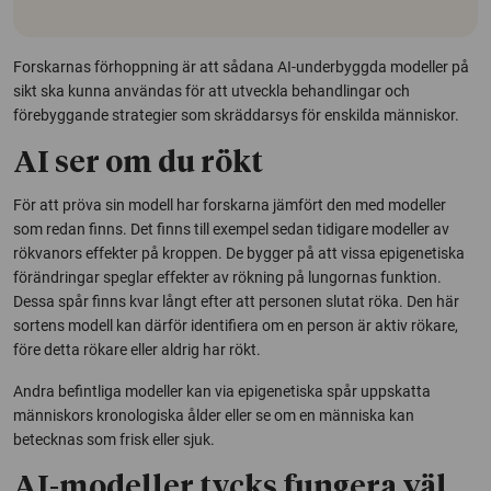
Forskarnas förhoppning är att sådana AI-underbyggda modeller på
sikt ska kunna användas för att utveckla behandlingar och
förebyggande strategier som skräddarsys för enskilda människor.
AI ser om du rökt
För att pröva sin modell har forskarna jämfört den med modeller
som redan finns. Det finns till exempel sedan tidigare modeller av
rökvanors effekter på kroppen. De bygger på att vissa epigenetiska
förändringar speglar effekter av rökning på lungornas funktion.
Dessa spår finns kvar långt efter att personen slutat röka. Den här
sortens modell kan därför identifiera om en person är aktiv rökare,
före detta rökare eller aldrig har rökt.
Andra befintliga modeller kan via epigenetiska spår uppskatta
människors kronologiska ålder eller se om en människa kan
betecknas som frisk eller sjuk.
AI-modeller tycks fungera väl