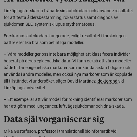
Linköpingsforskarna tränade sin autokodare och använde resultatet
för att testa åldersbestämning, rökarstatus samt diagnos av
sjukdomen SLE, systemisk lupus erythematosus.
Forskarnas autokodare fungerade, enligt resultatet i forskningen,
bättre eller lika bra som befintliga modeller.
– Våra modeller ger oss inte bara möjlighet att klassificera individer
baserat på deras epigenetiska data. Vi fann också att våra modeller
både hittar epigenetiska markörer som är kända sedan tidigare och
används i andra modeller, men också nya markörer som är kopplade
till tillståndet vi undersöker, säger David Martínez,
doktorand
vid
Linköpings universitet.
– Ett exempel är att vår modell för rökning identifierar markörer som
har att göra med lungcancer, luftvägssjukdomar och dna-skada.
Data självorganiserar sig
Mika Gustafsson,
professor
i translationell bioinformatik vid