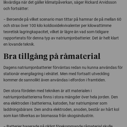
likvärdiga när det gäller klimatpåverkan, säger Rickard Arvidsson
och fortsätter:
− Beroende på vilket scenario man tittar på hamnar de på mellan 60
och strax över 100 kilo koldioxidekvivalenter per kilowattimme
teoretisk lagringkapacitet, vilket är lägre än vad som tidigare
rapporterats för denna typ av natriumjonbatterier. Det är helt klart
en lovande teknik.
Bra tillgång på råmaterial
Dagens natriumjonbatterier förväntas redan nu kunna användas för
stationär energilagring i elnätet. Men med fortsatt utveckling
kommer de sannolikt även användas i elfordon i framtiden.
Den stora fördelen med tekniken är att materialen i
natriumjonbatterierna finns i stora mängder över hela jorden. Den
ena elektroden i batterierna, katoden, har natriumjoner som
laddningsbärare. Den andra elektroden, anoden, består av hårt kol
som kan tillverkas av biomassa från skogsindustrin.
− Batterier baserade på rikligt förekommande råmaterial skulle