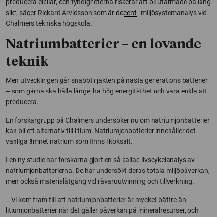
producera elbilar, och fyndigheterna riskerar att bli utarmade på lång
sikt, säger Rickard Arvidsson som är
docent
i miljösystemanalys vid
Chalmers tekniska högskola.
Natriumbatterier – en lovande
teknik
Men utvecklingen går snabbt i jakten på nästa generations batterier
– som gärna ska hålla länge, ha hög energitäthet och vara enkla att
producera.
En forskargrupp på Chalmers undersöker nu om natriumjonbatterier
kan bli ett alternativ till litium. Natriumjonbatterier innehåller det
vanliga ämnet natrium som finns i koksalt.
I en ny studie har forskarna gjort en så kallad livscykelanalys av
natriumjonbatterierna. De har undersökt deras totala miljöpåverkan,
men också materialåtgång vid råvaruutvinning och tillverkning.
− Vi kom fram till att natriumjonbatterier är mycket bättre än
litiumjonbatterier när det gäller påverkan på mineralresurser, och