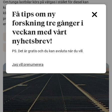
Om tunga lastbilar körs på vätgas i stället för diesel kan
koldioxidutsläppen minska kraftigt. Men enligt en studie beror
klimatnyttan på hur vätgasen produceras och används. Lokalt
Få tips om ny
producerad grön vätgas är bäst för klimatet och stärker samtidigt
forskning tre gånger i
energisäkerheten.
veckan med vårt
Förnybar energi
Fossila bränslen
Hållbar utveckling
nyhetsbrev!
Klimatet
PS. Det är gratis och du kan avsluta när du vill.
Jag vill prenumerera