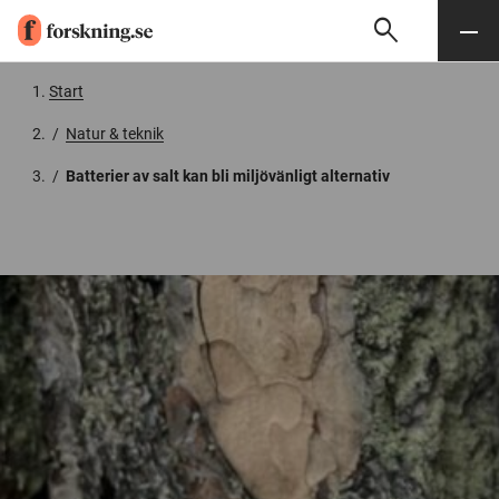
search
Sök
Meny
Gå till innehåll
Start
/
Natur & teknik
/
Batterier av salt kan bli miljövänligt alternativ