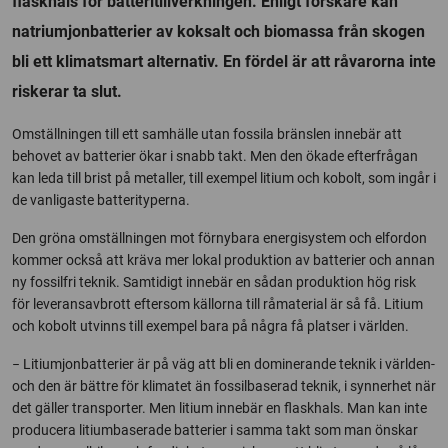
flaskhals för batteritillverkningen. Enligt forskare kan
natriumjonbatterier av koksalt och biomassa från skogen
bli ett klimatsmart alternativ. En fördel är att råvarorna inte
riskerar ta slut.
Omställningen till ett samhälle utan fossila bränslen innebär att
behovet av batterier ökar i snabb takt. Men den ökade efterfrågan
kan leda till brist på metaller, till exempel litium och kobolt, som ingår i
de vanligaste batterityperna.
Den gröna omställningen mot förnybara energisystem och elfordon
kommer också att kräva mer lokal produktion av batterier och annan
ny fossilfri teknik. Samtidigt innebär en sådan produktion hög risk
för leveransavbrott eftersom källorna till råmaterial är så få. Litium
och kobolt utvinns till exempel bara på några få platser i världen.
− Litiumjonbatterier är på väg att bli en dominerande teknik i världen­­­
och den är bättre för klimatet än fossilbaserad teknik, i synnerhet när
det gäller transporter. Men litium innebär en flaskhals. Man kan inte
producera litiumbaserade batterier i samma takt som man önskar