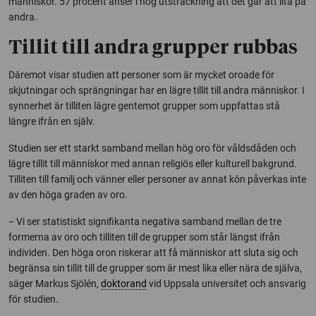
människor. 57 procent anser i hög utsträckning att det går att lita på
andra.
Tillit till andra grupper rubbas
Däremot visar studien att personer som är mycket oroade för
skjutningar och sprängningar har en lägre tillit till andra människor. I
synnerhet är tilliten lägre gentemot grupper som uppfattas stå
längre ifrån en själv.
Studien ser ett starkt samband mellan hög oro för våldsdåden och
lägre tillit till människor med annan religiös eller kulturell bakgrund.
Tilliten till familj och vänner eller personer av annat kön påverkas inte
av den höga graden av oro.
− Vi ser statistiskt signifikanta negativa samband mellan de tre
formerna av oro och tilliten till de grupper som står längst ifrån
individen. Den höga oron riskerar att få människor att sluta sig och
begränsa sin tillit till de grupper som är mest lika eller nära de själva,
säger Markus Sjölén,
doktorand
vid Uppsala universitet och ansvarig
för studien.