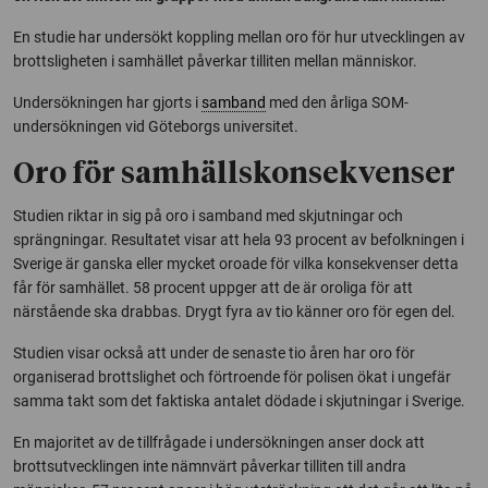
En studie har undersökt koppling mellan oro för hur utvecklingen av
brottsligheten i samhället påverkar tilliten mellan människor.
Undersökningen har gjorts i
samband
med den årliga SOM-
undersökningen vid Göteborgs universitet.
Oro för samhällskonsekvenser
Studien riktar in sig på oro i samband med skjutningar och
sprängningar. Resultatet visar att hela 93 procent av befolkningen i
Sverige är ganska eller mycket oroade för vilka konsekvenser detta
får för samhället. 58 procent uppger att de är oroliga för att
närstående ska drabbas. Drygt fyra av tio känner oro för egen del.
Studien visar också att under de senaste tio åren har oro för
organiserad brottslighet och förtroende för polisen ökat i ungefär
samma takt som det faktiska antalet dödade i skjutningar i Sverige.
En majoritet av de tillfrågade i undersökningen anser dock att
brottsutvecklingen inte nämnvärt påverkar tilliten till andra