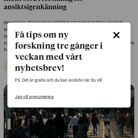
ansiktsigenkänning
Regeringen vill ge polisen möjlighet att inom kort börja använda
ansiktsigenkänning, med hjälp av AI, i realtid. Men trots att den här
Få tips om ny
typen av teknik har använts i flera år finns sparsamt med forskning
som visar att den hjälper polisen att lösa brott. Det framgår en studie
forskning tre gånger i
från Malmö...
veckan med vårt
Kriminalitet
Artificiell intelligens
Politik
nyhetsbrev!
PS. Det är gratis och du kan avsluta när du vill.
Jag vill prenumerera