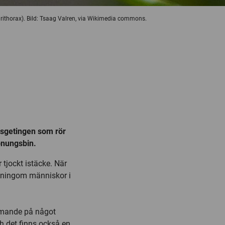
ithorax). Bild: Tsaag Valren, via Wikimedia commons.
sgetingen som rör
honungsbin.
 tjockt istäcke. När
måningom människor i
mmande på något
ch det finns också en