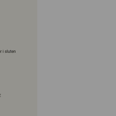
r i sluten
r