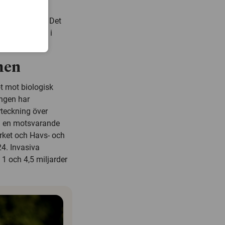
n bli väldigt
lig regulator. Det
ivsformer och i
nsson.
men
ot mot biologisk
ingen har
rteckning över
ll en motsvarande
erket och Havs- och
24. Invasiva
1 och 4,5 miljarder