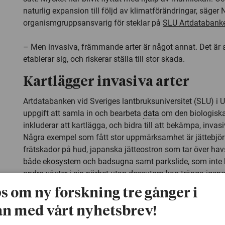
naturlig expansion till följd av klimatförändringar, säger
organismgruppsansvarig för steklar på
SLU Artdatabank
– Men invasiva, främmande arter är något annat. Det är a
etablerar sig, och riskerar ställa till stor skada.
Kartlägger invasiva arter
Artdatabanken vid Sveriges lantbruksuniversitet (SLU) i Up
uppgift att samla in och bearbeta
data
om den biologisk
inkluderar att kartlägga, och bidra till att bekämpa, inva
Några exempel som fått stor uppmärksamhet är jättebjö
frätskador på hud, japanska jätteostron som tar över havs
både ekosystem och badsugna samt parkslide, som inte b
andra växter i sin närhet utan dessutom kan tränga igen
husgrunder och ledningar.
ps om ny forskning tre gånger i
– När du flyttar en art från sitt naturliga ekosystem vill de
n med vårt nyhetsbrev!
Problemet är att i princip alla nischer i ett befintligt eko