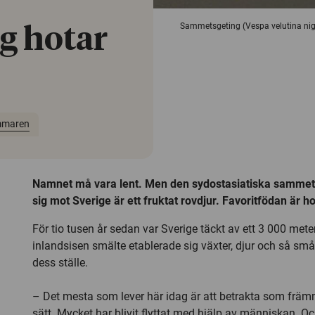
Sammetsgeting (Vespa velutina nigr
g hotar
maren
Namnet må vara lent. Men den sydostasiatiska sammet
sig mot Sverige är ett fruktat rovdjur. Favoritfödan är 
För tio tusen år sedan var Sverige täckt av ett 3 000 meter
inlandsisen smälte etablerade sig växter, djur och så s
dess ställe.
– Det mesta som lever här idag är att betrakta som frä
sätt. Mycket har blivit flyttat med hjälp av människan. O