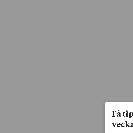
Få ti
vecka