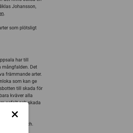
 Niklas Johansson,
en
.
rter som plötsligt
psala har till
a mångfalden. Det
siva främmande arter.
rnloka som kan ge
botten till skada för
ara kväver alla
om asfalt och skada
n hitta en nisch.
system redan är