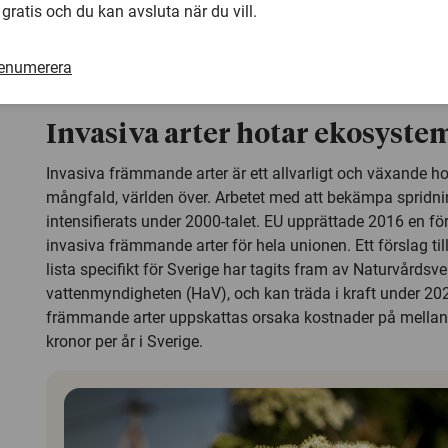
 gratis och du kan avsluta när du vill.
upptagna. Någon annan måste flytta på sig. Vissa arter ka
offensiva när de hamnar i en miljö där de inte har en natur
blir en ohämmad expansion där de tränger undan andra l
renumerera
värsta fall ödelägger hela ekosystem, säger Niklas Joha
Invasiva arter hotar ekosyste
Invasiva främmande arter är ett allvarligt och växande h
mångfald, världen över. Arbetet med att bekämpa spridn
intensifierats under 2000-talet. EU upprättade 2016 en fö
invasiva främmande arter för hela unionen. Ett förslag ti
lista specifikt för Sverige har tagits fram av Naturvårdsv
vattenmyndigheten (HaV), och kan träda i kraft under 20
främmande arter uppskattas orsaka kostnader på mellan 
kronor per år i Sverige.