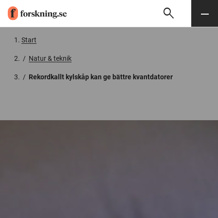
search
Sök
Meny
Gå till innehåll
Start
/
Natur & teknik
/
Rekordkallt kylskåp kan ge bättre kvantdatorer