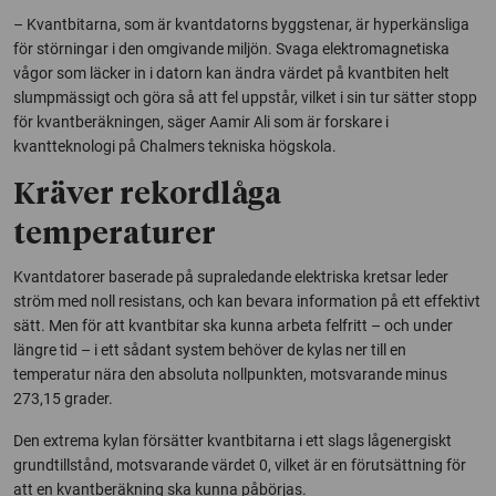
– Kvantbitarna, som är kvantdatorns byggstenar, är hyperkänsliga
för störningar i den omgivande miljön. Svaga elektromagnetiska
vågor som läcker in i datorn kan ändra värdet på kvantbiten helt
slumpmässigt och göra så att fel uppstår, vilket i sin tur sätter stopp
för kvantberäkningen, säger Aamir Ali som är forskare i
kvantteknologi på Chalmers tekniska högskola.
Kräver rekordlåga
temperaturer
Kvantdatorer baserade på supraledande elektriska kretsar leder
ström med noll resistans, och kan bevara information på ett effektivt
sätt. Men för att kvantbitar ska kunna arbeta felfritt – och under
längre tid – i ett sådant system behöver de kylas ner till en
temperatur nära den absoluta nollpunkten, motsvarande minus
273,15 grader.
Den extrema kylan försätter kvantbitarna i ett slags lågenergiskt
grundtillstånd, motsvarande värdet 0, vilket är en förutsättning för
att en kvantberäkning ska kunna påbörjas.