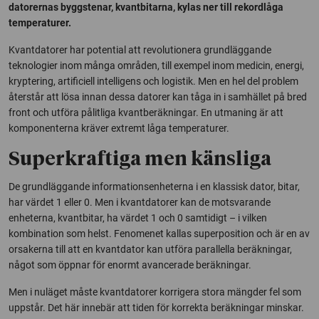
datorernas byggstenar, kvantbitarna, kylas ner till rekordlåga
temperaturer.
Kvantdatorer har potential att revolutionera grundläggande
teknologier inom många områden, till exempel inom medicin, energi,
kryptering, artificiell intelligens och logistik. Men en hel del problem
återstår att lösa innan dessa datorer kan tåga in i samhället på bred
front och utföra pålitliga kvantberäkningar. En utmaning är att
komponenterna kräver extremt låga temperaturer.
Superkraftiga men känsliga
De grundläggande informationsenheterna i en klassisk dator, bitar,
har värdet 1 eller 0. Men i kvantdatorer kan de motsvarande
enheterna, kvantbitar, ha värdet 1 och 0 samtidigt – i vilken
kombination som helst. Fenomenet kallas superposition och är en av
orsakerna till att en kvantdator kan utföra parallella beräkningar,
något som öppnar för enormt avancerade beräkningar.
Men i nuläget måste kvantdatorer korrigera stora mängder fel som
uppstår. Det här innebär att tiden för korrekta beräkningar minskar.