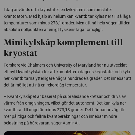
I dag används ofta kryostater, en kylsystem, som omsluter
kvantdatorn. Med hjälp av helium kan kvantbitar kylas ner till så låga
temperaturer som minus 273,1 grader. Men att nå hela vägen till den
absoluta nollpunkten är enligt fysikens lagar omöjligt.
Minikylskåp komplement till
kryostat
Forskare vid Chalmers och University of Maryland har nu utvecklat
ett nytt kvantkylskåp för att komplettera dagens kryostater och kyla
ner kvantbitarna ytterligare några hundradels grader. Det innebär att
det är möjligt att nå en rekordlåg temperatur.
– Kvantkylskåpet är baserat på supraledande kretsar och drivs av
värme från omgivningen, vilket gör det autonomt. Det kan kyla ner
kvantbitar till ungefär minus 273,13 grader. Det här banar väg för
mer pålitliga och felfria kvantberäkningar och innebär mindre
belastning på hårdvaran, säger Aamir Ali.