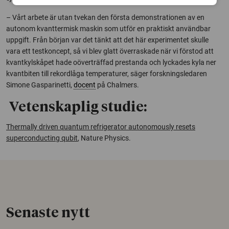
– Vårt arbete är utan tvekan den första demonstrationen av en
autonom kvanttermisk maskin som utför en praktiskt användbar
uppgift. Från början var det tänkt att det här experimentet skulle
vara ett testkoncept, så vi blev glatt överraskade när vi förstod att
kvantkylskåpet hade oöverträffad prestanda och lyckades kyla ner
kvantbiten till rekordlåga temperaturer, säger forskningsledaren
Simone Gasparinetti,
docent
på Chalmers.
Vetenskaplig studie:
Thermally driven quantum refrigerator autonomously resets
superconducting qubit
, Nature Physics.
Senaste nytt