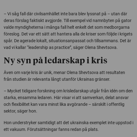
– Vi såg fall där civilsamhället inte bara blev lyssnat på – utan där
deras förslag faktiskt avgjorde. Till exempel vid namnbyten på gator
valde myndigheterna i många fall helt enkelt det som medborgarna
föreslog. Det var ett sätt att hantera alla de kriser som följde i krigets
spår. De agerade lokalt, situationsanpassat och tillsammans. Det är
vad vi kallar “
leadership as practice
”, säger Olena Shevtsova.
Ny syn på ledarskap i kris
Även om varje kris är unik, menar Olena Shevtsova att resultaten
från studien är relevanta långt utanför Ukrainas gränser.
– Mycket tidigare forskning om krisledarskap utgår från idén om den
starka, ensamma ledaren. Här visar vi att samverkan, delat ansvar
och flexibilitet kan vara minst lika avgörande – särskilt i offentlig
sektor, säger hon.
Hon understryker samtidigt att det ukrainska exemplet inte uppstod i
ett vakuum. Förutsättningar fanns redan på plats.