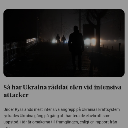
Så har Ukraina räddat elen vid intensiva
attacker
Under Rysslands mest intensiva angrepp på Ukrainas kraftsystem
lyckades Ukraina gång på gång att hantera de elavbrott som
uppstod. Här är orsakerna till framgången, enligt en rapport från