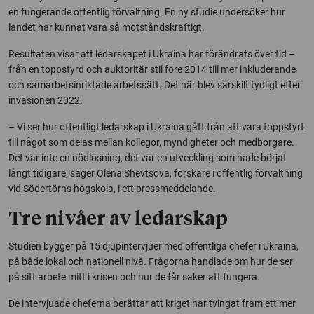
en fungerande offentlig förvaltning. En ny studie undersöker hur
landet har kunnat vara så motståndskraftigt.
Resultaten visar att ledarskapet i Ukraina har förändrats över tid –
från en toppstyrd och auktoritär stil före 2014 till mer inkluderande
och samarbetsinriktade arbetssätt. Det här blev särskilt tydligt efter
invasionen 2022.
– Vi ser hur offentligt ledarskap i Ukraina gått från att vara toppstyrt
till något som delas mellan kollegor, myndigheter och medborgare.
Det var inte en nödlösning, det var en utveckling som hade börjat
långt tidigare, säger Olena Shevtsova, forskare i offentlig förvaltning
vid Södertörns högskola, i ett pressmeddelande.
Tre nivåer av ledarskap
Studien bygger på 15 djupintervjuer med offentliga chefer i Ukraina,
på både lokal och nationell nivå. Frågorna handlade om hur de ser
på sitt arbete mitt i krisen och hur de får saker att fungera.
De intervjuade cheferna berättar att kriget har tvingat fram ett mer