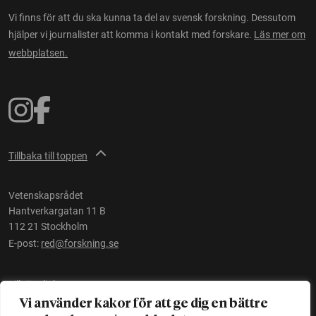
Vi finns för att du ska kunna ta del av svensk forskning. Dessutom
hjälper vi journalister att komma i kontakt med forskare.
Läs mer om
webbplatsen.
Tillbaka till toppen
Vetenskapsrådet
Hantverkargatan 11 B
112 21 Stockholm
E-post:
red@forskning.se
Tillgänglighet
Vi använder kakor för att ge dig en bättre