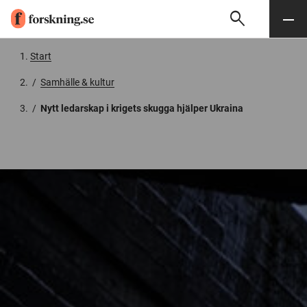
search
Sök
Meny
Gå till innehåll
Start
/
Samhälle & kultur
/
Nytt ledarskap i krigets skugga hjälper Ukraina