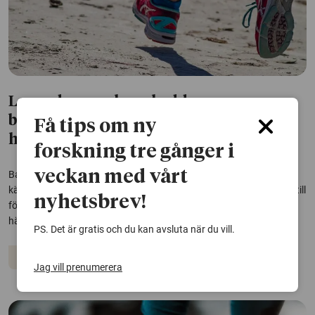
Levnadsvanor kan skydda
barncanceröverlevare mot senare
Få tips om ny
hälsoproblem
forskning tre gånger i
veckan med vårt
Barn som överlever cancer löper ökad risk att drabbas av hjärt-
kärlsjukdom och andra kroniska hälsoproblem senare i livet – ofta till
nyhetsbrev!
följd av den behandling som räddat deras liv. Två studier visar att
hälsosamma levnadsvanor kan minska den här risken.
PS. Det är gratis och du kan avsluta när du vill.
Cancer
Hjärt-kärlsjukdomar
Jag vill prenumerera