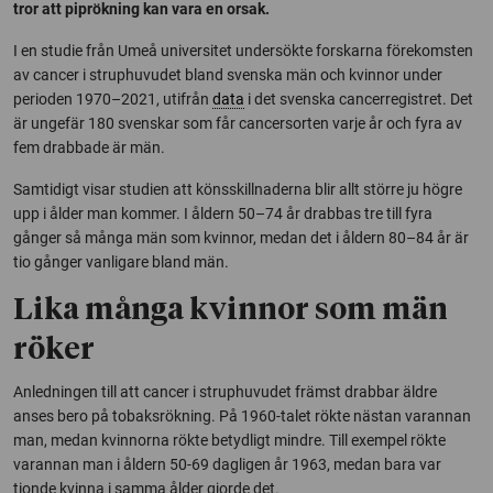
tror att piprökning kan vara en orsak.
I en studie från Umeå universitet undersökte forskarna förekomsten
av cancer i struphuvudet bland svenska män och kvinnor under
perioden 1970–2021, utifrån
data
i det svenska cancerregistret. Det
är ungefär 180 svenskar som får cancersorten varje år och fyra av
fem drabbade är män.
Samtidigt visar studien att könsskillnaderna blir allt större ju högre
upp i ålder man kommer. I åldern 50–74 år drabbas tre till fyra
gånger så många män som kvinnor, medan det i åldern 80–84 år är
tio gånger vanligare bland män.
Lika många kvinnor som män
röker
Anledningen till att cancer i struphuvudet främst drabbar äldre
anses bero på tobaksrökning. På 1960-talet rökte nästan varannan
man, medan kvinnorna rökte betydligt mindre. Till exempel rökte
varannan man i åldern 50-69 dagligen år 1963, medan bara var
tionde kvinna i samma ålder gjorde det.