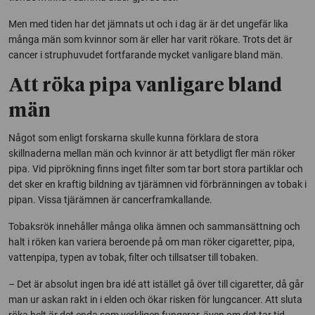
Men med tiden har det jämnats ut och i dag är är det ungefär lika
många män som kvinnor som är eller har varit rökare. Trots det är
cancer i struphuvudet fortfarande mycket vanligare bland män.
Att röka pipa vanligare bland
män
Något som enligt forskarna skulle kunna förklara de stora
skillnaderna mellan män och kvinnor är att betydligt fler män röker
pipa. Vid piprökning finns inget filter som tar bort stora partiklar och
det sker en kraftig bildning av tjärämnen vid förbränningen av tobak i
pipan. Vissa tjärämnen är cancerframkallande.
Tobaksrök innehåller många olika ämnen och sammansättning och
halt i röken kan variera beroende på om man röker cigaretter, pipa,
vattenpipa, typen av tobak, filter och tillsatser till tobaken.
– Det är absolut ingen bra idé att istället gå över till cigaretter, då går
man ur askan rakt in i elden och ökar risken för lungcancer. Att sluta
röka helt är det enda som verkligen fungerar, även om det tar tid