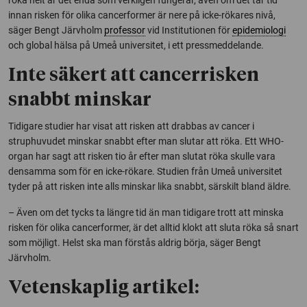
innan risken för olika cancerformer är nere på icke-rökares nivå,
säger Bengt Järvholm
professor
vid Institutionen för
epidemiologi
och global hälsa på Umeå universitet, i ett pressmeddelande.
Inte säkert att cancerrisken
snabbt minskar
Tidigare studier har visat att risken att drabbas av cancer i
struphuvudet minskar snabbt efter man slutar att röka. Ett WHO-
organ har sagt att risken tio år efter man slutat röka skulle vara
densamma som för en icke-rökare. Studien från Umeå universitet
tyder på att risken inte alls minskar lika snabbt, särskilt bland äldre.
– Även om det tycks ta längre tid än man tidigare trott att minska
risken för olika cancerformer, är det alltid klokt att sluta röka så snart
som möjligt. Helst ska man förstås aldrig börja, säger Bengt
Järvholm.
Vetenskaplig artikel: