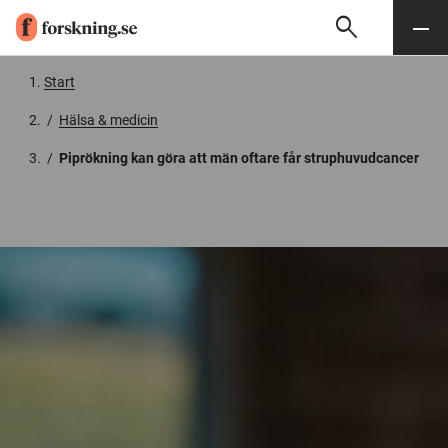
search
Sök
Meny
Gå till innehåll
Start
/
Hälsa & medicin
/
Piprökning kan göra att män oftare får struphuvudcancer