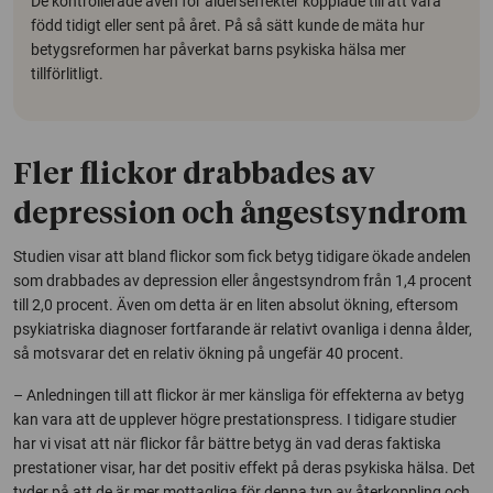
De kontrollerade även för ålderseffekter kopplade till att vara
född tidigt eller sent på året. På så sätt kunde de mäta hur
betygsreformen har påverkat barns psykiska hälsa mer
tillförlitligt.
Fler flickor drabbades av
depression och ångestsyndrom
Studien visar att bland flickor som fick betyg tidigare ökade andelen
som drabbades av depression eller ångestsyndrom från 1,4 procent
till 2,0 procent. Även om detta är en liten absolut ökning, eftersom
psykiatriska diagnoser fortfarande är relativt ovanliga i denna ålder,
så motsvarar det en relativ ökning på ungefär 40 procent.
– Anledningen till att flickor är mer känsliga för effekterna av betyg
kan vara att de upplever högre prestationspress. I tidigare studier
har vi visat att när flickor får bättre betyg än vad deras faktiska
prestationer visar, har det positiv effekt på deras psykiska hälsa. Det
tyder på att de är mer mottagliga för denna typ av återkoppling och