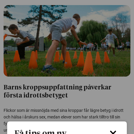
Barns kroppsuppfattning påverkar
första idrottsbetyget
Flickor som är missnöjda med sina kroppar får lägre betyg i idrott
och hälsa i årskurs sex, medan elever som har stark tilltro till sin
fysiska förmåga presterar bättre. Det visar en studie vid Göteborgs
universitet.
Få tips om ny