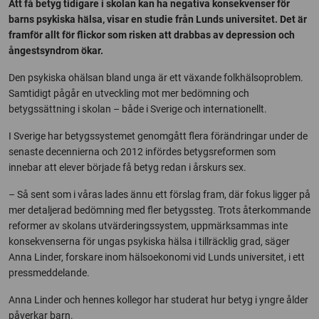
Att få betyg tidigare i skolan kan ha negativa konsekvenser för
barns psykiska hälsa, visar en studie från Lunds universitet. Det är
framför allt för flickor som risken att drabbas av depression och
ångestsyndrom ökar.
Den psykiska ohälsan bland unga är ett växande folkhälsoproblem.
Samtidigt pågår en utveckling mot mer bedömning och
betygssättning i skolan – både i Sverige och internationellt.
I Sverige har betygssystemet genomgått flera förändringar under de
senaste decennierna och 2012 infördes betygsreformen som
innebar att elever började få betyg redan i årskurs sex.
– Så sent som i våras lades ännu ett förslag fram, där fokus ligger på
mer detaljerad bedömning med fler betygssteg. Trots återkommande
reformer av skolans utvärderingssystem, uppmärksammas inte
konsekvenserna för ungas psykiska hälsa i tillräcklig grad, säger
Anna Linder, forskare inom hälsoekonomi vid Lunds universitet, i ett
pressmeddelande.
Anna Linder och hennes kollegor har studerat hur betyg i yngre ålder
påverkar barn.