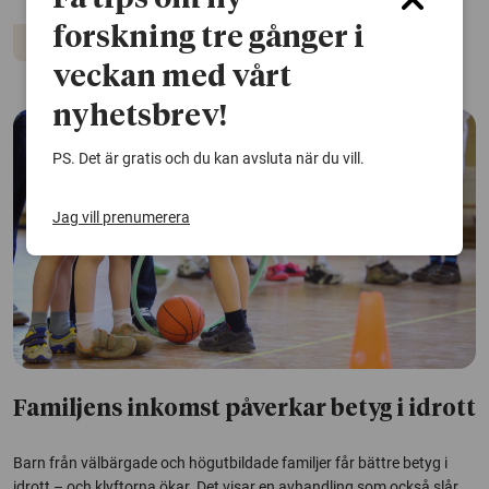
forskning tre gånger i
Betyg
Idrott
veckan med vårt
nyhetsbrev!
PS. Det är gratis och du kan avsluta när du vill.
Jag vill prenumerera
Familjens inkomst påverkar betyg i idrott
Barn från välbärgade och högutbildade familjer får bättre betyg i
idrott – och klyftorna ökar. Det visar en avhandling som också slår