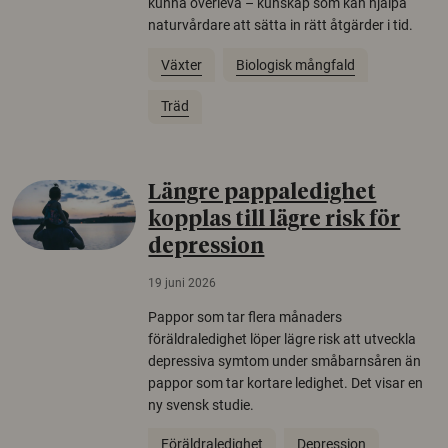
kunna överleva – kunskap som kan hjälpa
naturvårdare att sätta in rätt åtgärder i tid.
Växter
Biologisk mångfald
Träd
Längre pappaledighet
kopplas till lägre risk för
depression
19 juni 2026
Pappor som tar flera månaders
föräldraledighet löper lägre risk att utveckla
depressiva symtom under småbarnsåren än
pappor som tar kortare ledighet. Det visar en
ny svensk studie.
Föräldraledighet
Depression