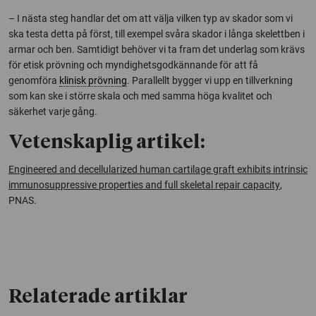
– I nästa steg handlar det om att välja vilken typ av skador som vi
ska testa detta på först, till exempel svåra skador i långa skelettben i
armar och ben. Samtidigt behöver vi ta fram det underlag som krävs
för etisk prövning och myndighetsgodkännande för att få
genomföra
klinisk prövning
. Parallellt bygger vi upp en tillverkning
som kan ske i större skala och med samma höga kvalitet och
säkerhet varje gång.
Vetenskaplig artikel:
Engineered and decellularized human cartilage graft exhibits intrinsic
immunosuppressive properties and full skeletal repair capacity
,
PNAS
.
Relaterade artiklar