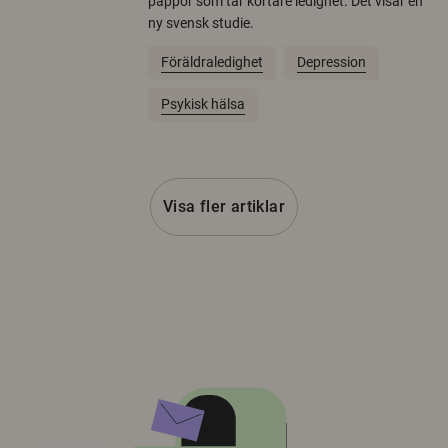
pappor som tar kortare ledighet. Det visar en
ny svensk studie.
Föräldraledighet
Depression
Psykisk hälsa
Visa fler artiklar