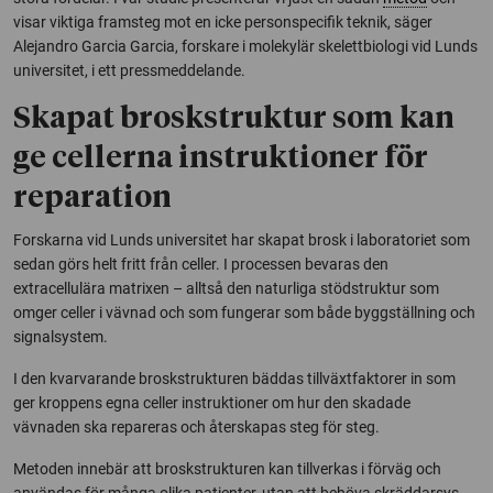
visar viktiga framsteg mot en icke personspecifik teknik, säger
Alejandro Garcia Garcia, forskare i molekylär skelettbiologi vid Lunds
universitet, i ett pressmeddelande.
Skapat broskstruktur som kan
ge cellerna instruktioner för
reparation
Forskarna vid Lunds universitet har skapat brosk i laboratoriet som
sedan görs helt fritt från celler. I processen bevaras den
extracellulära matrixen – alltså den naturliga stödstruktur som
omger celler i vävnad och som fungerar som både byggställning och
signalsystem.
I den kvarvarande broskstrukturen bäddas tillväxtfaktorer in som
ger kroppens egna celler instruktioner om hur den skadade
vävnaden ska repareras och återskapas steg för steg.
Metoden innebär att broskstrukturen kan tillverkas i förväg och
användas för många olika patienter, utan att behöva skräddarsys