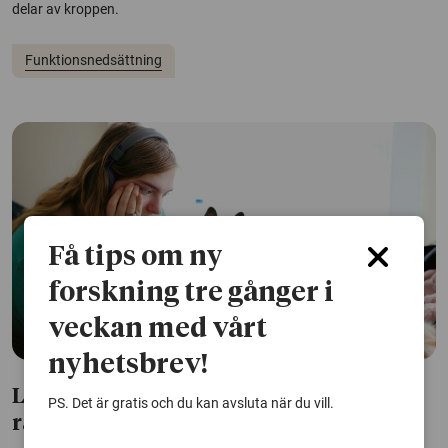
delar av kroppen.
Funktionsnedsättning
Få tips om ny
forskning tre gånger i
veckan med vårt
nyhetsbrev!
Lyssna på funktionsnedsatta – det kan
PS. Det är gratis och du kan avsluta när du vill.
rädda liv