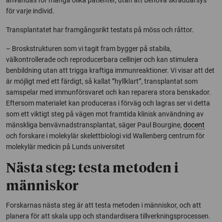
för varje individ.
Transplantatet har framgångsrikt testats på möss och råttor.
– Broskstrukturen som vi tagit fram bygger på stabila,
välkontrollerade och reproducerbara cellinjer och kan stimulera
benbildning utan att trigga kraftiga immunreaktioner. Vi visar att det
är möjligt med ett färdigt, så kallat ”hyllklart”, transplantat som
samspelar med immunförsvaret och kan reparera stora benskador.
Eftersom materialet kan produceras i förväg och lagras ser vi detta
som ett viktigt steg på vägen mot framtida klinisk användning av
mänskliga benvävnadstransplantat, säger Paul Bourgine,
docent
och forskare i molekylär skelettbiologi vid Wallenberg centrum för
molekylär medicin på Lunds universitet
Nästa steg: testa metoden i
människor
Forskarnas nästa steg är att testa metoden i människor, och att
planera för att skala upp och standardisera tillverkningsprocessen.