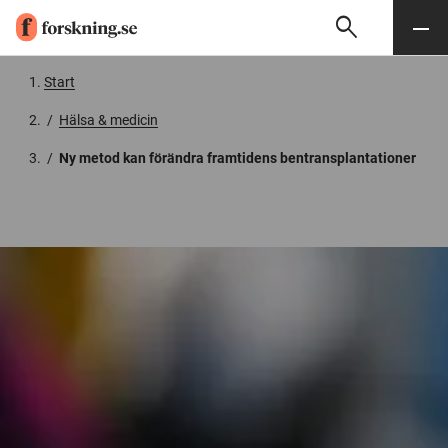
search
Sök
Meny
Gå till innehåll
Start
/
Hälsa & medicin
/
Ny metod kan förändra framtidens bentransplantationer