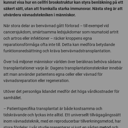
kunnat visa hur en cellfri broskstruktur kan styra benläkning på ett
säkert sätt, utan att framkalla starka immunsvar. Nästa steg är att
utvärdera vävnadstekniken i människor.
När stora delar av benvävnad gått förlorad – till exempel vid
cancersjukdom, smärtsamma ledsjukdomar som reumatoid artrit
och artros eller infektioner – räcker kroppens egna
reparationsförmåga ofta inte till. Detta kan medföra betydande
funktionsnedsättning och kräva benvävnadstransplantation.
Över två miljoner människor världen över beräknas behöva sådana
transplantationer varje år. Dagens transplantationstekniker innebär
att man använder patientens egna celler eller vävnad för
vävnadsreparation eller regeneration.
Utöver det personliga lidandet medför det höga vårdkostnader för
samhället.
– Patientspecifika transplantat är både kostsamma och
tidskrävande och lyckas inte alltid. Ett universellt tillvägagångssätt
inom vävnadsteknik, med en reproducerbar tillverkningsmetod, har
stora fördelar. I vår studie presenterar vi just en sådan
metod
och